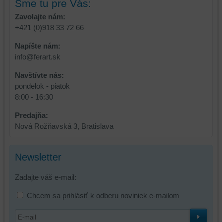
Sme tu pre Vás:
relácie
doplnkové
Zavolajte nám:
a
funkcie,
+421 (0)918 33 72 66
dosiahnutie
ktoré
základnej
zlepšujú
Napíšte nám:
funkčnosti
váš
info@ferart.sk
platformy,
zážitok
Navštívte nás:
zážitku
z
pondelok - piatok
z
prehliadania,
8:00 - 16:30
prehliadania
ukladať
a
niektoré
Predajňa:
zabezpečenia.
z
Nová Rožňavská 3, Bratislava
vašich
preferencií
bez
Newsletter
toho,
aby
Zadajte váš e-mail:
ste
mali
Chcem sa prihlásiť k odberu noviniek e-mailom
používateľský
účet