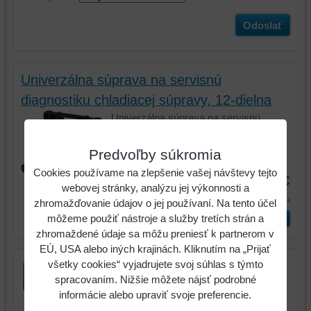
Odoslať
Univerzálna súprava na servisnú
diagnostiku chladiacej súpravy, 12-dielna
Univerzálna súprava na servisnú
diagnostiku chladiacej súpravy,...
Predvoľby súkromia
Kód:
150.2065
Cookies používame na zlepšenie vašej návštevy tejto
259,74 €
webovej stránky, analýzu jej výkonnosti a
319,48 €
s DPH
zhromažďovanie údajov o jej používaní. Na tento účel
môžeme použiť nástroje a služby tretích strán a
ks
Vložiť do košíka
zhromaždené údaje sa môžu preniesť k partnerom v
EÚ, USA alebo iných krajinách. Kliknutím na „Prijať
všetky cookies“ vyjadrujete svoj súhlas s týmto
spracovaním. Nižšie môžete nájsť podrobné
informácie alebo upraviť svoje preferencie.