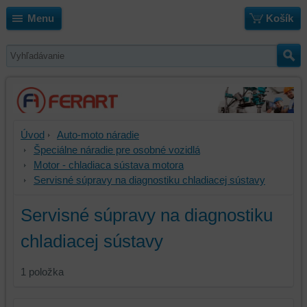
Menu
Košík
Úvod
Auto-moto náradie
Špeciálne náradie pre osobné vozidlá
Motor - chladiaca sústava motora
Servisné súpravy na diagnostiku chladiacej sústavy
Servisné súpravy na diagnostiku
chladiacej sústavy
1
položka