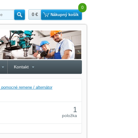
0
0 €
Hľadať
Nákupný košík
Kontakt
- pomocné remene / alternátor
1
položka