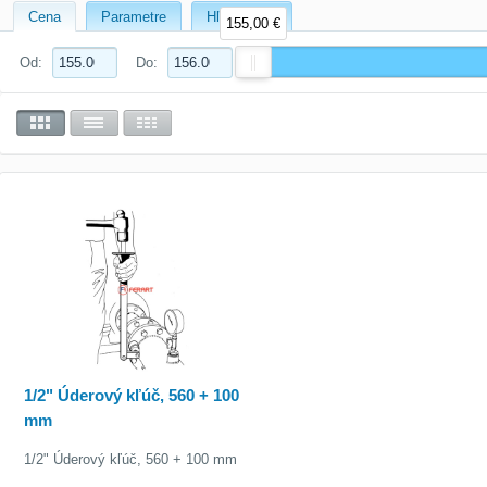
Cena
Parametre
Hľadať text
155,00 €
Od:
Do:
1/2" Úderový kľúč, 560 + 100
mm
1/2" Úderový kľúč, 560 + 100 mm