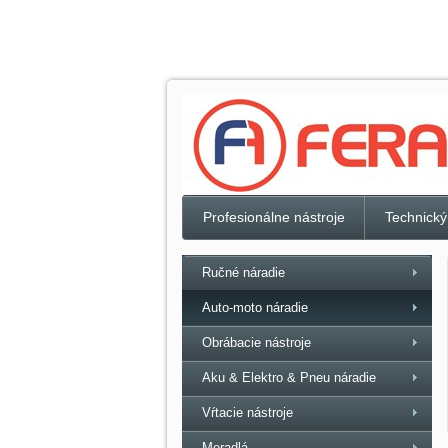
Profesionálne nástroje
Technický
Ručné náradie
Auto-moto náradie
Obrábacie nástroje
Aku & Elektro & Pneu náradie
Vŕtacie nástroje
Meradlá