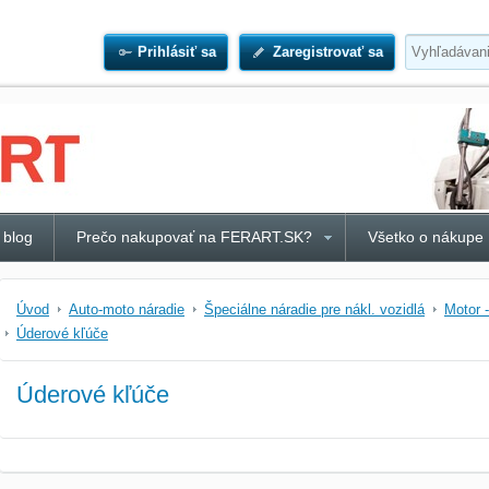
Prihlásiť sa
Zaregistrovať sa
 blog
Prečo nakupovať na FERART.SK?
Všetko o nákupe
Úvod
Auto-moto náradie
Špeciálne náradie pre nákl. vozidlá
Motor 
Úderové kľúče
Úderové kľúče