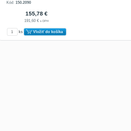
Kód:
150.2090
155,78 €
191,60 €
s DPH
ks
Vložiť do košíka