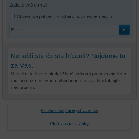
Zadajte váš e-mail:
používateľský
účet
Chcem sa prihlásiť k odberu noviniek e-mailom
alebo
bez
prihlásenia,
používať
skripty
a/alebo
Nenašli ste čo ste hľadali? Nájdeme to
zdroje
za Vás...
tretích
Nenašli ste čo ste hľadali? Naši odborní predajcovia Vám
strán,
radi pomôžu pri výbere vhodného náradia. Kontaktujte
widgety
nás prosím.
atď.
Prihlásiť sa
Zaregistrovať sa
Plná verzia stránky