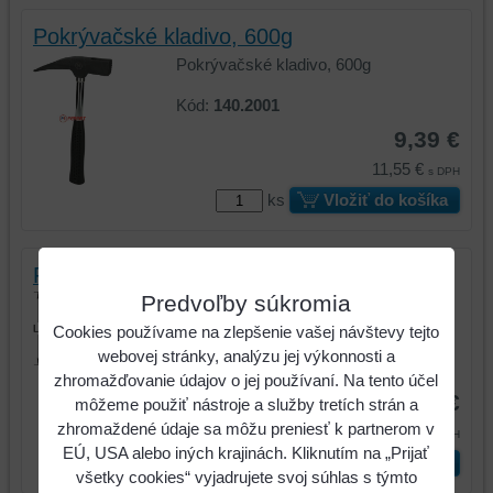
Pokrývačské kladivo, 600g
Pokrývačské kladivo, 600g
Kód:
140.2001
9,39 €
11,55 €
s DPH
ks
Vložiť do košíka
Pokrývačské kladivo, magnetické, 600g
Predvoľby súkromia
Pokrývačské kladivo, magnetické,
600g
Cookies používame na zlepšenie vašej návštevy tejto
webovej stránky, analýzu jej výkonnosti a
Kód:
140.2002
zhromažďovanie údajov o jej používaní. Na tento účel
10,53 €
môžeme použiť nástroje a služby tretích strán a
zhromaždené údaje sa môžu preniesť k partnerom v
12,95 €
s DPH
EÚ, USA alebo iných krajinách. Kliknutím na „Prijať
ks
Vložiť do košíka
všetky cookies“ vyjadrujete svoj súhlas s týmto