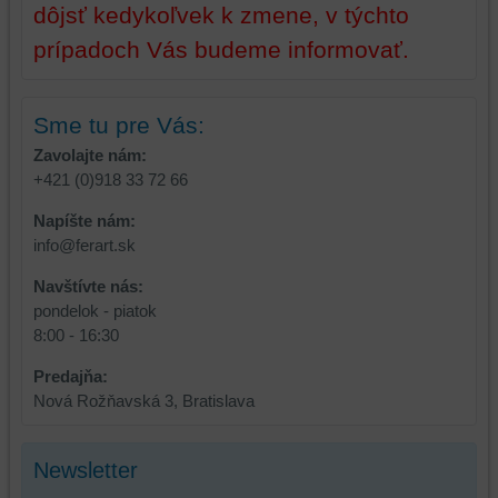
na
sme
dôjsť kedykoľvek k zmene, v týchto
identifikáciu
mohli
prípadoch Vás budeme informovať.
vašej
poskytovať
relácie
doplnkové
a
funkcie,
Sme tu pre Vás:
dosiahnutie
ktoré
základnej
zlepšujú
Zavolajte nám:
funkčnosti
váš
+421 (0)918 33 72 66
platformy,
zážitok
Napíšte nám:
zážitku
z
info@ferart.sk
z
prehliadania,
prehliadania
ukladať
Navštívte nás:
a
niektoré
pondelok - piatok
zabezpečenia.
z
8:00 - 16:30
vašich
preferencií
Predajňa:
bez
Nová Rožňavská 3, Bratislava
toho,
aby
Newsletter
ste
mali