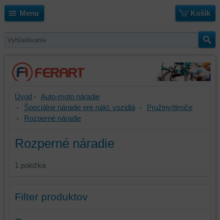
Menu
Košík
Úvod
Auto-moto náradie
Špeciálne náradie pre nákl. vozidlá
Pružiny/tlmiče
Rozperné náradie
Rozperné náradie
1
položka
Filter produktov