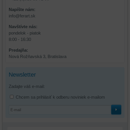
a
funkcie,
Napíšte nám:
dosiahnutie
ktoré
info@ferart.sk
základnej
zlepšujú
funkčnosti
váš
Navštívte nás:
platformy,
zážitok
pondelok - piatok
zážitku
z
8:00 - 16:30
z
prehliadania,
prehliadania
ukladať
Predajňa:
a
niektoré
Nová Rožňavská 3, Bratislava
zabezpečenia.
z
vašich
preferencií
Newsletter
bez
Zadajte váš e-mail:
toho,
aby
Chcem sa prihlásiť k odberu noviniek e-mailom
ste
mali
používateľský
účet
alebo