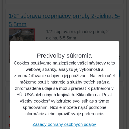
1/2" súprava rozpínačov prírub, 2-dielna, 5-
5,5mm
1/2" súprava rozpínačov prírub, 2-
dielna, 5-5,5mm
Kód:
150.9490
Predvoľby súkromia
24,73 €
Cookies používame na zlepšenie vašej návštevy tejto
30,41 €
s DPH
webovej stránky, analýzu jej výkonnosti a
ks
Vložiť do košíka
zhromažďovanie údajov o jej používaní. Na tento účel
môžeme použiť nástroje a služby tretích strán a
zhromaždené údaje sa môžu preniesť k partnerom v
EÚ, USA alebo iných krajinách. Kliknutím na „Prijať
všetky cookies“ vyjadrujete svoj súhlas s týmto
spracovaním. Nižšie môžete nájsť podrobné
informácie alebo upraviť svoje preferencie.
Aktuálne ceny sú platné iba pri tovare a
množstve, ktoré máme na sklade.
Zásady ochrany osobných údajov