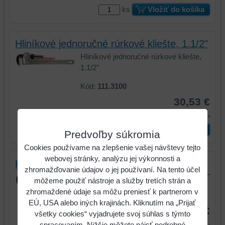
ks
Vložiť do košíka
Hliníkové jednoručné rúrkové kliešte, 1.1/2"
Hliníkové jednoručné rúrkové kliešte,
1.1/2"
Kód:
111.3100
30,53 €
37,56 €
s DPH
ks
Vložiť do košíka
Predvoľby súkromia
Cookies používame na zlepšenie vašej návštevy tejto
webovej stránky, analýzu jej výkonnosti a
Hliníkové jednoručné rúrkové kliešte, 2"
zhromažďovanie údajov o jej používaní. Na tento účel
Hliníkové jednoručné rúrkové kliešte, 2"
môžeme použiť nástroje a služby tretích strán a
zhromaždené údaje sa môžu preniesť k partnerom v
Kód:
111.3200
EÚ, USA alebo iných krajinách. Kliknutím na „Prijať
43,24 €
všetky cookies“ vyjadrujete svoj súhlas s týmto
53,19 €
spracovaním. Nižšie môžete nájsť podrobné