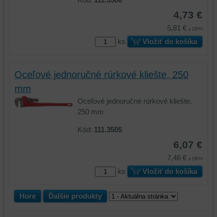
identifikáciu
mohli
4,73 €
vašej
poskytovať
5,81 €
s DPH
relácie
doplnkové
ks
Vložiť do košíka
a
funkcie,
dosiahnutie
ktoré
základnej
zlepšujú
Oceľové jednoručné rúrkové kliešte, 250
funkčnosti
váš
platformy,
zážitok
mm
zážitku
z
Oceľové jednoručné rúrkové kliešte,
z
prehliadania,
250 mm
prehliadania
ukladať
a
niektoré
Kód:
111.3505
zabezpečenia.
z
6,07 €
vašich
7,46 €
preferencií
s DPH
bez
ks
Vložiť do košíka
toho,
aby
Hore
Ďalšie produkty
ste
mali