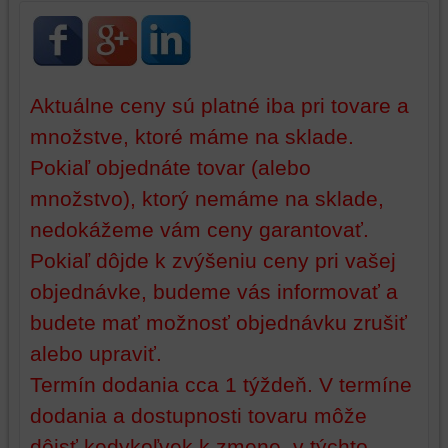
používateľský
účet
alebo
bez
prihlásenia,
Aktuálne ceny sú platné iba pri tovare a
používať
množstve, ktoré máme na sklade.
skripty
Pokiaľ objednáte tovar (alebo
a/alebo
zdroje
množstvo), ktorý nemáme na sklade,
tretích
nedokážeme vám ceny garantovať.
strán,
widgety
Pokiaľ dôjde k zvýšeniu ceny pri vašej
atď.
objednávke, budeme vás informovať a
budete mať možnosť objednávku zrušiť
alebo upraviť.
Termín dodania cca 1 týždeň. V termíne
dodania a dostupnosti tovaru môže
dôjsť kedykoľvek k zmene, v týchto