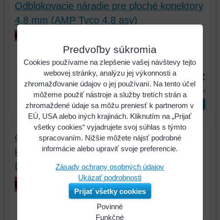
Odblokovacie náradie pre ploché konektory
4,8 mm (AMP Tyco 4,8 asy)
Odblokovacie náradie pre ploché
konektory 4,8 mm (AMP Tyco 4,8 asy)
Predvoľby súkromia
Kód:
150.1276
Cookies používame na zlepšenie vašej návštevy tejto
webovej stránky, analýzu jej výkonnosti a
13,87 €
zhromažďovanie údajov o jej používaní. Na tento účel
17,06 €
s DPH
môžeme použiť nástroje a služby tretích strán a
ks
Vložiť do košíka
zhromaždené údaje sa môžu preniesť k partnerom v
EÚ, USA alebo iných krajinách. Kliknutím na „Prijať
všetky cookies“ vyjadrujete svoj súhlas s týmto
Odblokovacie náradie pre ploché
spracovaním. Nižšie môžete nájsť podrobné
informácie alebo upraviť svoje preferencie.
konektory/dutiny 4,8 mm, 6,3 mm (Delphi
Ducon)
Zásady ochrany osobných údajov
Ukázať podrobnosti
Odblokovacie náradie pre ploché
konektory/dutiny 4,8 mm, 6,3 mm...
Prijať všetky cookies
Povinné
Kód:
150.1285
Naša
Funkčné