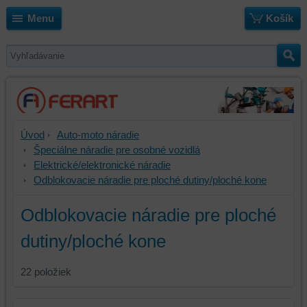
Menu
Košík
Úvod
Auto-moto náradie
Špeciálne náradie pre osobné vozidlá
Elektrické/elektronické náradie
Odblokovacie náradie pre ploché dutiny/ploché kone
Odblokovacie náradie pre ploché
dutiny/ploché kone
22
položiek