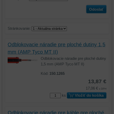
Odoslať
Stránkovanie:
Odblokovacie náradie pre ploché dutiny 1,5
mm (AMP Tyco MT II)
Odblokovacie náradie pre ploché dutiny
1,5 mm (AMP Tyco MT II)
Kód:
150.1265
13,87 €
17,06 €
s DPH
ks
Vložiť do košíka
Odblokovacie náradie pre káble pre ploché