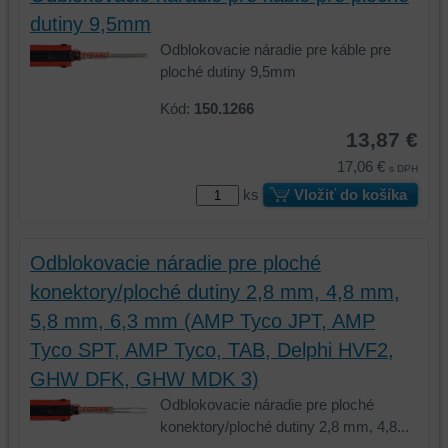
dutiny 9,5mm
Odblokovacie náradie pre káble pre
ploché dutiny 9,5mm
Kód:
150.1266
13,87 €
17,06 €
s DPH
ks
Vložiť do košíka
Odblokovacie náradie pre ploché
konektory/ploché dutiny 2,8 mm, 4,8 mm,
5,8 mm, 6,3 mm (AMP Tyco JPT, AMP
Tyco SPT, AMP Tyco, TAB, Delphi HVF2,
GHW DFK, GHW MDK 3)
Odblokovacie náradie pre ploché
konektory/ploché dutiny 2,8 mm, 4,8...