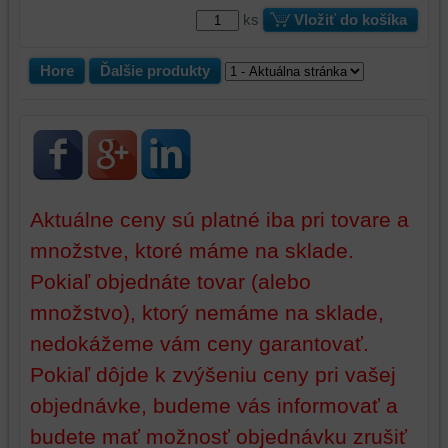
a/alebo
ks
Vložiť do košíka
zdroje
tretích
strán,
Hore
Ďalšie produkty
widgety
atď.
Aktuálne ceny sú platné iba pri tovare a
množstve, ktoré máme na sklade.
Pokiaľ objednáte tovar (alebo
množstvo), ktorý nemáme na sklade,
nedokážeme vám ceny garantovať.
Pokiaľ dôjde k zvýšeniu ceny pri vašej
objednávke, budeme vás informovať a
budete mať možnosť objednávku zrušiť