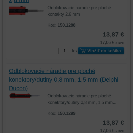
platformy,
zážitok
Odblokovacie náradie pre ploché
zážitku
z
kontakty 2,8 mm
z
prehliadania,
prehliadania
ukladať
Kód:
150.1288
a
niektoré
13,87 €
zabezpečenia.
z
vašich
17,06 €
s DPH
preferencií
ks
Vložiť do košíka
bez
toho,
aby
Odblokovacie náradie pre ploché
ste
konektory/dutiny 0,8 mm, 1,5 mm (Delphi
mali
Ducon)
používateľský
účet
Odblokovacie náradie pre ploché
alebo
konektory/dutiny 0,8 mm, 1,5 mm...
bez
Kód:
150.1299
prihlásenia,
používať
13,87 €
skripty
17,06 €
s DPH