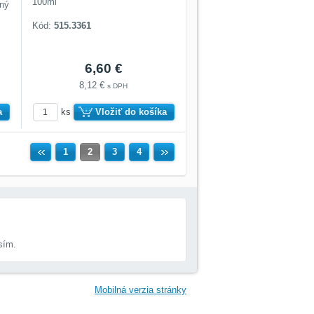
100ml
nný
Kód:
515.3361
6,60 €
8,12 €
s DPH
a
ks
Vložiť do košíka
Predchádzajúca
1
2
3
4
Ďalší
sím.
Mobilná verzia stránky