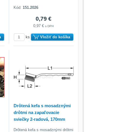
Kód:
151.2026
0,79 €
0,97 €
s DPH
a
ks
Vložiť do košíka
Drôtená kefa s mosadznými
drôtmi na zapaľovacie
sviečky 2-radová, 170mm
Drôtená kefa s mosadznými drôtmi