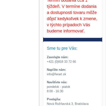
Termín dodania cca 1
týždeň. V termíne dodania
a dostupnosti tovaru môže
dôjsť kedykoľvek k zmene,
v týchto prípadoch Vás
budeme informovať.
Sme tu pre Vás:
Zavolajte nám:
+421 (0)918 33 72 66
Napíšte nám:
info@ferart.sk
Navštívte nás:
pondelok - piatok
8:00 - 16:30
Predajňa:
Nová Rožňavská 3, Bratislava