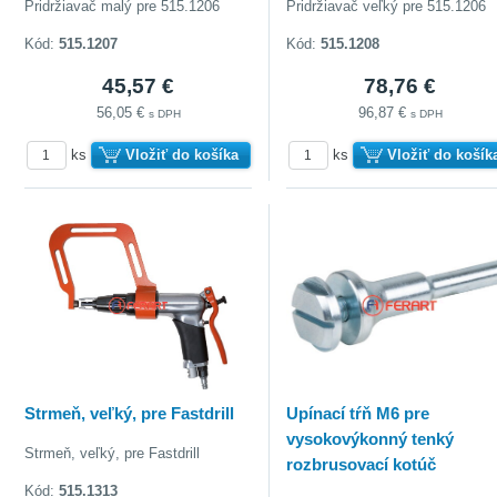
Pridržiavač malý pre 515.1206
Pridržiavač veľký pre 515.1206
Kód:
515.1207
Kód:
515.1208
45,57 €
78,76 €
56,05 €
96,87 €
s DPH
s DPH
ks
Vložiť do košíka
ks
Vložiť do košík
Strmeň, veľký, pre Fastdrill
Upínací tŕň M6 pre
vysokovýkonný tenký
Strmeň, veľký, pre Fastdrill
rozbrusovací kotúč
Kód:
515.1313