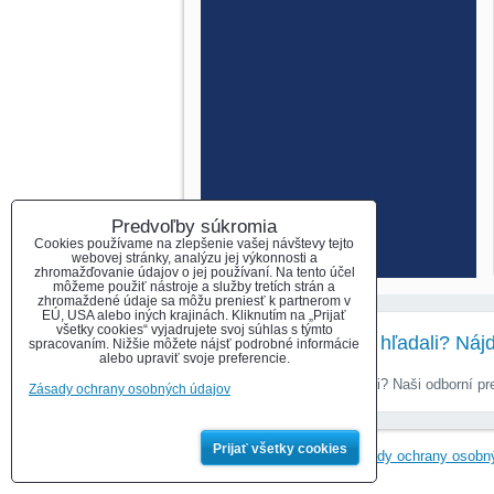
Predvoľby súkromia
Cookies používame na zlepšenie vašej návštevy tejto
webovej stránky, analýzu jej výkonnosti a
zhromažďovanie údajov o jej používaní. Na tento účel
môžeme použiť nástroje a služby tretích strán a
zhromaždené údaje sa môžu preniesť k partnerom v
EÚ, USA alebo iných krajinách. Kliknutím na „Prijať
všetky cookies“ vyjadrujete svoj súhlas s týmto
Nenašli ste čo ste hľadali? Náj
spracovaním. Nižšie môžete nájsť podrobné informácie
alebo upraviť svoje preferencie.
Nenašli ste čo ste hľadali? Naši odborní 
Zásady ochrany osobných údajov
Prijať všetky cookies
Predvoľby súkromia
Zásady ochrany osobn