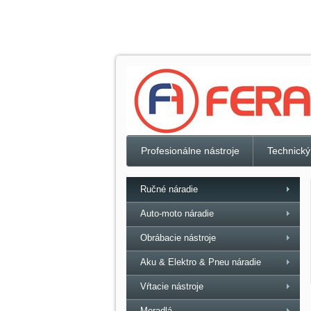
Profesionálne nástroje
Technický
Ručné náradie
Auto-moto náradie
Obrábacie nástroje
Aku & Elektro & Pneu náradie
Vŕtacie nástroje
Meradlá