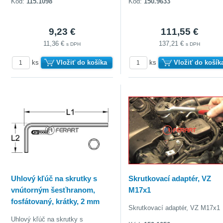
Kód:
115.1098
Kód:
150.9633
9,23 €
111,55 €
11,36 €
137,21 €
s DPH
s DPH
ks
Vložiť do košíka
ks
Vložiť do košík
Uhlový kľúč na skrutky s
Skrutkovací adaptér, VZ
vnútorným šesťhranom,
M17x1
fosfátovaný, krátky, 2 mm
Skrutkovací adaptér, VZ M17x1
Uhlový kľúč na skrutky s