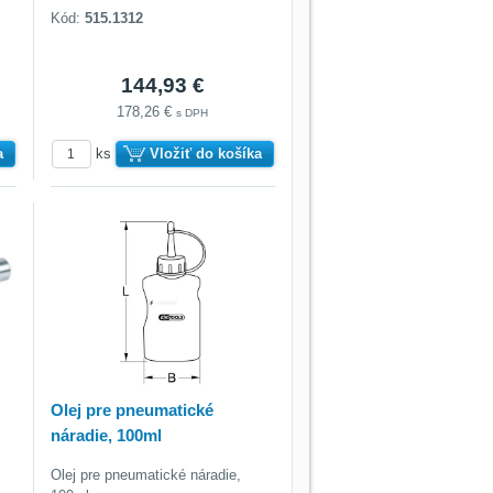
Kód:
515.1312
144,93 €
178,26 €
s DPH
a
ks
Vložiť do košíka
Olej pre pneumatické
náradie, 100ml
Olej pre pneumatické náradie,