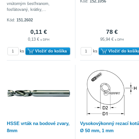
Kód:
152.1056
vnútorným šesťhranom,
fosfátovaný, krátky,...
Kód:
151.2602
0,11 €
78 €
0,13 €
95,94 €
s DPH
s DPH
ks
Vložiť do košíka
ks
Vložiť do košík
doberať
HSSE vrták na bodové zvary,
Vysokovýkonný rezací kotú
8mm
Ø 50 mm, 1 mm