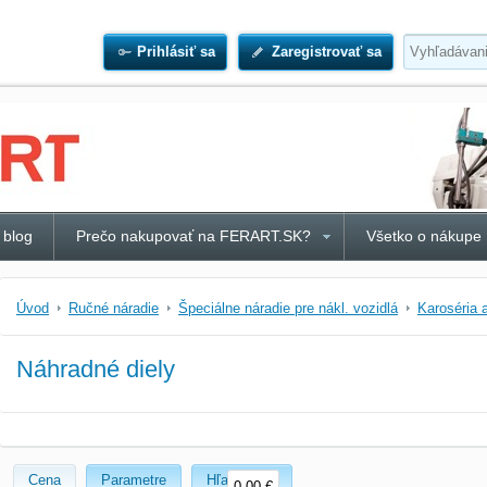
Prihlásiť sa
Zaregistrovať sa
 blog
Prečo nakupovať na FERART.SK?
Všetko o nákupe
Úvod
Ručné náradie
Špeciálne náradie pre nákl. vozidlá
Karoséria 
Náhradné diely
Cena
Parametre
Hľadať text
0,00 €