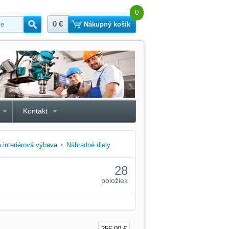
0
0 €
Hľadať
Nákupný košík
Kontakt
a interiérová výbava
Náhradné diely
28
položiek
256,00 €