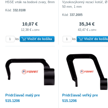
HSSE vrták na bodové zvary, 8mm
Vysokovýkonný rezací kotúč, Ø
50 mm, 1 mm
Kód:
332.0108
Kód:
337.2005
10,07 €
35,34 €
12,38 €
43,47 €
s DPH
s DPH
ks
Vložiť do košíka
ks
Vložiť do košík
Pridržiavač malý pre
Pridržiavač veľký pre
515.1206
515.1206