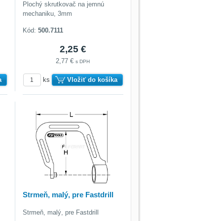
Plochý skrutkovač na jemnú
mechaniku, 3mm
Kód:
500.7111
2,25 €
2,77 €
s DPH
a
ks
Vložiť do košíka
Strmeň, malý, pre Fastdrill
Strmeň, malý, pre Fastdrill