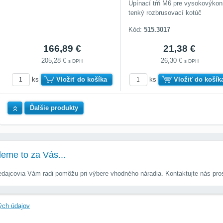
Upínací tŕň M6 pre vysokovýko
tenký rozbrusovací kotúč
Kód:
515.3017
166,89 €
21,38 €
205,28 €
26,30 €
s DPH
s DPH
ks
Vložiť do košíka
ks
Vložiť do košík
Hore
Ďalšie produkty
deme to za Vás...
predajcovia Vám radi pomôžu pri výbere vhodného náradia. Kontaktujte nás pro
ých údajov