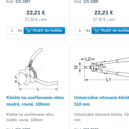
Kód:
115.1087
Kód:
115.1088
22,21 €
22,21 €
27,32 €
27,32 €
s DPH
s DPH
ks
Vložiť do košíka
ks
Vložiť do košík
Kliešte na uvoľňovanie nitov,
Univerzálne nitovacie kliešt
modré, rovné, 100mm
510 mm
Kliešte na uvoľňovanie nitov,
Univerzálne nitovacie kliešte, 51
modré, rovné, 100mm
mm