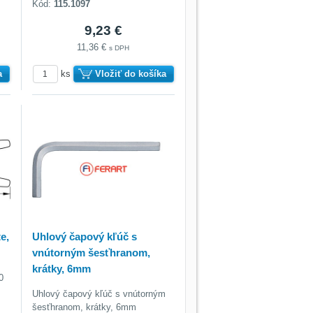
Kód:
115.1097
9,23 €
11,36 €
s DPH
a
ks
Vložiť do košíka
e,
Uhlový čapový kľúč s
vnútorným šesťhranom,
krátky, 6mm
0
Uhlový čapový kľúč s vnútorným
šesťhranom, krátky, 6mm