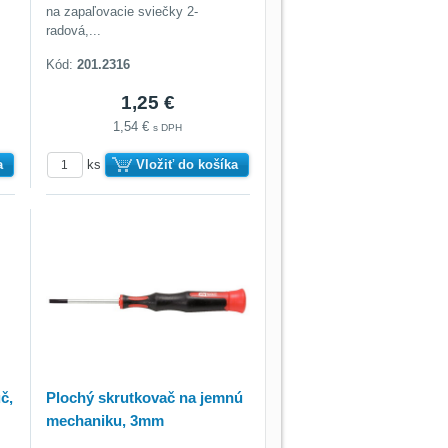
na zapaľovacie sviečky 2-
radová,...
Kód:
201.2316
1,25 €
1,54 €
s DPH
a
ks
Vložiť do košíka
č,
Plochý skrutkovač na jemnú
mechaniku, 3mm