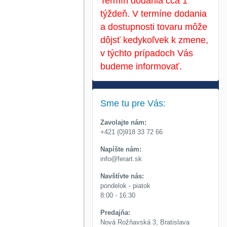
Termín dodania cca 1
týždeň. V termíne dodania
a dostupnosti tovaru môže
dôjsť kedykoľvek k zmene,
v týchto prípadoch Vás
budeme informovať.
Sme tu pre Vás:
Zavolajte nám:
+421 (0)918 33 72 66
Napíšte nám:
info@ferart.sk
Navštívte nás:
pondelok - piatok
8:00 - 16:30
Predajňa:
Nová Rožňavská 3, Bratislava