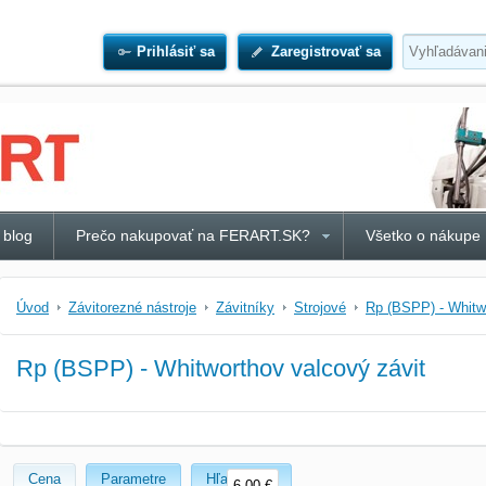
Prihlásiť sa
Zaregistrovať sa
 blog
Prečo nakupovať na FERART.SK?
Všetko o nákupe
Úvod
Závitorezné nástroje
Závitníky
Strojové
Rp (BSPP) - Whitwo
Rp (BSPP) - Whitworthov valcový závit
Cena
Parametre
Hľadať text
6,00 €