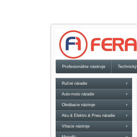
Profesionálne nástroje
Technický
Ručné náradie
Auto-moto náradie
Obrábacie nástroje
Aku & Elektro & Pneu náradie
Vŕtacie nástroje
Meradlá