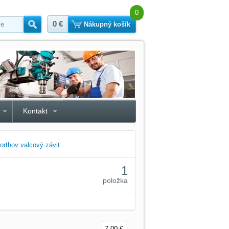
0
0 €
Hľadať
Nákupný košík
Kontakt
rthov valcový závit
1
položka
7,00 €