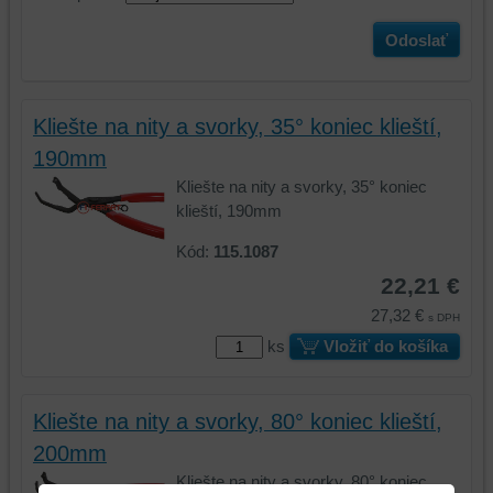
Odoslať
Kliešte na nity a svorky, 35° koniec klieští,
190mm
Kliešte na nity a svorky, 35° koniec
klieští, 190mm
Kód:
115.1087
22,21 €
27,32 €
s DPH
ks
Vložiť do košíka
Kliešte na nity a svorky, 80° koniec klieští,
200mm
Kliešte na nity a svorky, 80° koniec