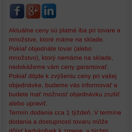
ukladá
údaje
údaje
na
na
vašom
vašom
zariadení
zariadení
(súbory
Aktuálne ceny sú platné iba pri tovare a
(súbory
cookie
množstve, ktoré máme na sklade.
cookie
a
a
úložiská
Pokiaľ objednáte tovar (alebo
úložiská
prehliadača),
množstvo), ktorý nemáme na sklade,
prehliadača)
aby
na
sme
nedokážeme vám ceny garantovať.
identifikáciu
mohli
Pokiaľ dôjde k zvýšeniu ceny pri vašej
vašej
poskytovať
objednávke, budeme vás informovať a
relácie
doplnkové
a
funkcie,
budete mať možnosť objednávku zrušiť
dosiahnutie
ktoré
alebo upraviť.
základnej
zlepšujú
funkčnosti
váš
Termín dodania cca 1 týždeň. V termíne
platformy,
zážitok
dodania a dostupnosti tovaru môže
zážitku
z
dôjsť kedykoľvek k zmene, v týchto
z
prehliadania,