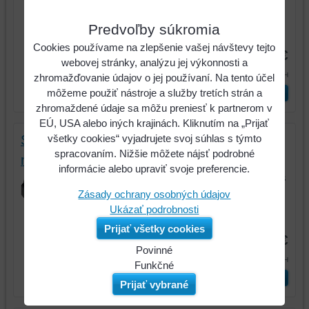
klieští, 200mm
Predvoľby súkromia
Kód:
115.1088
Cookies používame na zlepšenie vašej návštevy tejto
22,21 €
webovej stránky, analýzu jej výkonnosti a
27,32 €
s DPH
zhromažďovanie údajov o jej používaní. Na tento účel
môžeme použiť nástroje a služby tretích strán a
ks
Vložiť do košíka
zhromaždené údaje sa môžu preniesť k partnerom v
EÚ, USA alebo iných krajinách. Kliknutím na „Prijať
všetky cookies“ vyjadrujete svoj súhlas s týmto
Súprava plastových nitovacích klieští s
spracovaním. Nižšie môžete nájsť podrobné
nitmi, 41-dielna
informácie alebo upraviť svoje preferencie.
Súprava plastových nitovacích klieští s
nitmi, 41-dielna
Zásady ochrany osobných údajov
Ukázať podrobnosti
Kód:
150.9650
Prijať všetky cookies
68,26 €
Povinné
83,96 €
s DPH
Naša
Funkčné
ks
Vložiť do košíka
webová
Môžeme
Prijať vybrané
stránka
ukladať