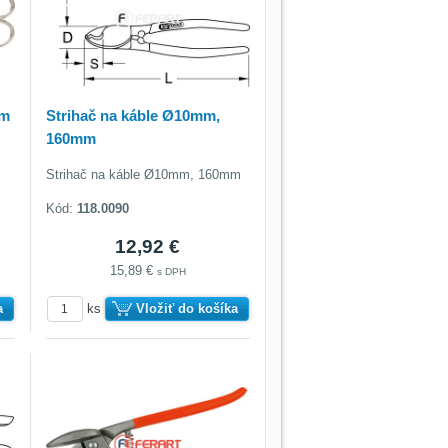
mm
Strihač na káble Ø10mm,
160mm
Strihač na káble Ø10mm, 160mm
Kód:
118.0090
12,92 €
15,89 €
s DPH
a
ks
Vložiť do košíka