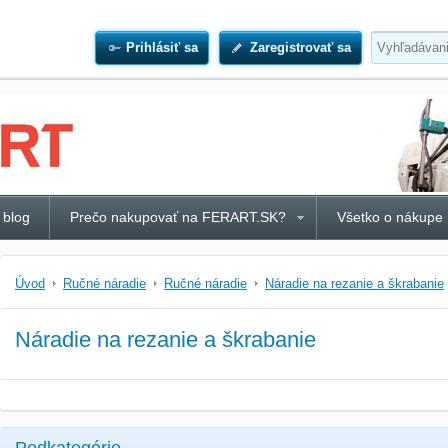
Prihlásiť sa
Zaregistrovať sa
 blog
Prečo nakupovať na FERART.SK?
Všetko o nákupe
Úvod
Ručné náradie
Ručné náradie
Náradie na rezanie a škrabanie
Náradie na rezanie a škrabanie