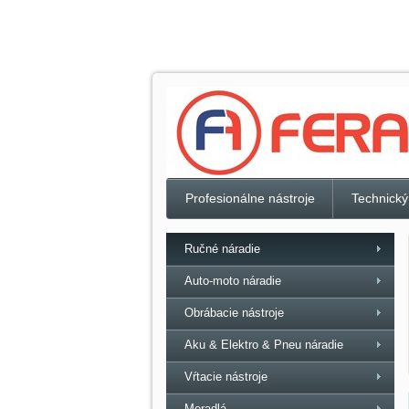
Profesionálne nástroje
Technický
Ručné náradie
Auto-moto náradie
Obrábacie nástroje
Aku & Elektro & Pneu náradie
Vŕtacie nástroje
Meradlá