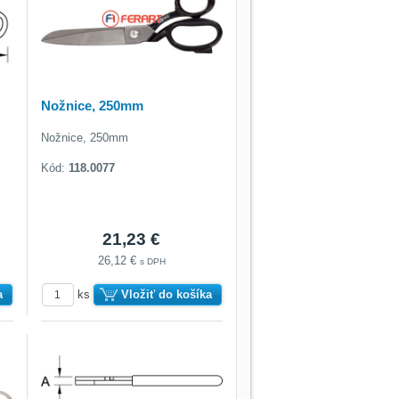
Nožnice, 250mm
Nožnice, 250mm
Kód:
118.0077
21,23 €
26,12 €
s DPH
a
ks
Vložiť do košíka