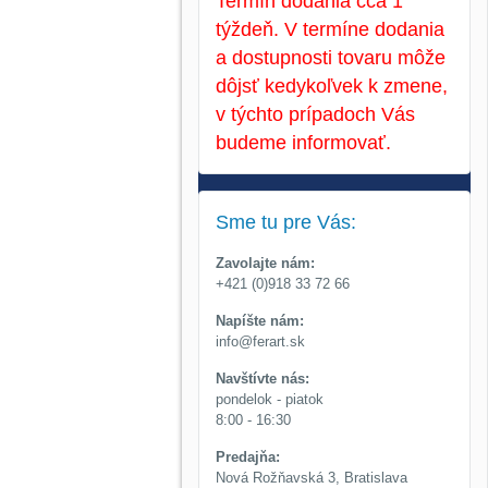
Termín dodania cca 1
týždeň. V termíne dodania
a dostupnosti tovaru môže
dôjsť kedykoľvek k zmene,
v týchto prípadoch Vás
budeme informovať.
Sme tu pre Vás:
Zavolajte nám:
+421 (0)918 33 72 66
Napíšte nám:
info@ferart.sk
Navštívte nás:
pondelok - piatok
8:00 - 16:30
Predajňa:
Nová Rožňavská 3, Bratislava