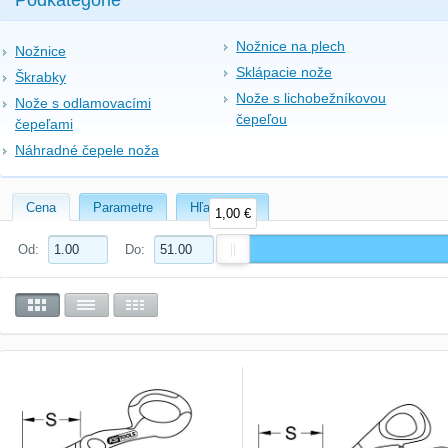
Podkategórie
Nožnice na plech
Nožnice
Sklápacie nože
Škrabky
Nože s lichobežníkovou
Nože s odlamovacími
čepeľou
čepeľami
Náhradné čepele noža
Cena
Parametre
Hľadať text
1,00 €
Od:
Do: