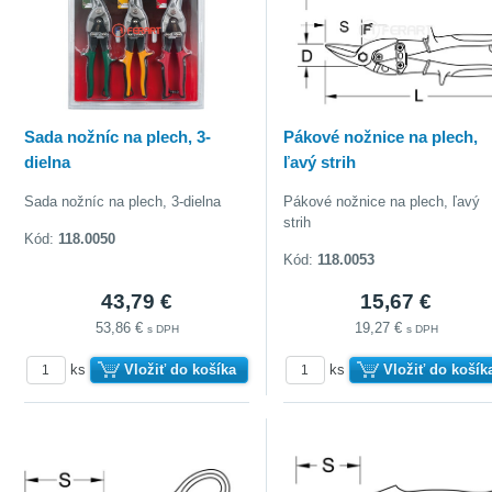
Sada nožníc na plech, 3-
Pákové nožnice na plech,
dielna
ľavý strih
Sada nožníc na plech, 3-dielna
Pákové nožnice na plech, ľavý
doberať
strih
Kód:
118.0050
Kód:
118.0053
43,79 €
15,67 €
53,86 €
19,27 €
s DPH
s DPH
ks
Vložiť do košíka
ks
Vložiť do košík