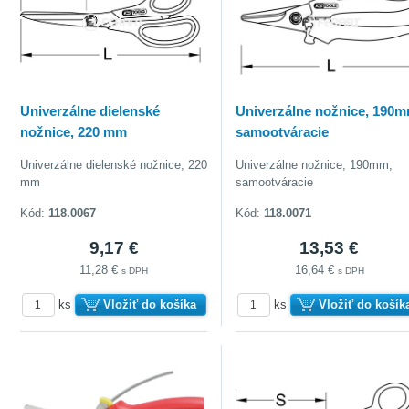
Univerzálne dielenské
Univerzálne nožnice, 190m
nožnice, 220 mm
samootváracie
Univerzálne dielenské nožnice, 220
Univerzálne nožnice, 190mm,
mm
samootváracie
Kód:
118.0067
Kód:
118.0071
9,17 €
13,53 €
11,28 €
16,64 €
s DPH
s DPH
ks
Vložiť do košíka
ks
Vložiť do košík