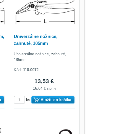
m,
Univerzálne nožnice,
zahnuté, 185mm
Univerzálne nožnice, zahnuté,
185mm
Kód:
118.0072
13,53 €
16,64 €
s DPH
a
ks
Vložiť do košíka