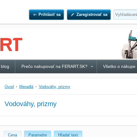
Prihlásiť sa
Zaregistrovať sa
 blog
Prečo nakupovať na FERART.SK?
Všetko o nákupe
Úvod
Meradlá
Vodováhy, prizmy
Vodováhy, prizmy
Cena
Parametre
Hľadať text