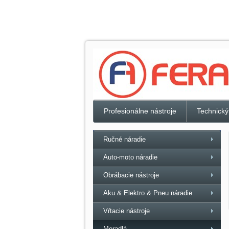
Profesionálne nástroje
Technický
Ručné náradie
Auto-moto náradie
Obrábacie nástroje
Aku & Elektro & Pneu náradie
Vŕtacie nástroje
Meradlá