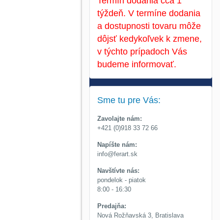
Termín dodania cca 1
týždeň. V termíne dodania
a dostupnosti tovaru môže
dôjsť kedykoľvek k zmene,
v týchto prípadoch Vás
budeme informovať.
Sme tu pre Vás:
Zavolajte nám:
+421 (0)918 33 72 66
Napíšte nám:
info@ferart.sk
Navštívte nás:
pondelok - piatok
8:00 - 16:30
Predajňa:
Nová Rožňavská 3, Bratislava