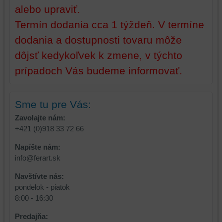
a/alebo
alebo upraviť.
zdroje
tretích
Termín dodania cca 1 týždeň. V termíne
strán,
dodania a dostupnosti tovaru môže
widgety
dôjsť kedykoľvek k zmene, v týchto
atď.
prípadoch Vás budeme informovať.
Sme tu pre Vás:
Zavolajte nám:
+421 (0)918 33 72 66
Napíšte nám:
info@ferart.sk
Navštívte nás:
pondelok - piatok
8:00 - 16:30
Predajňa: