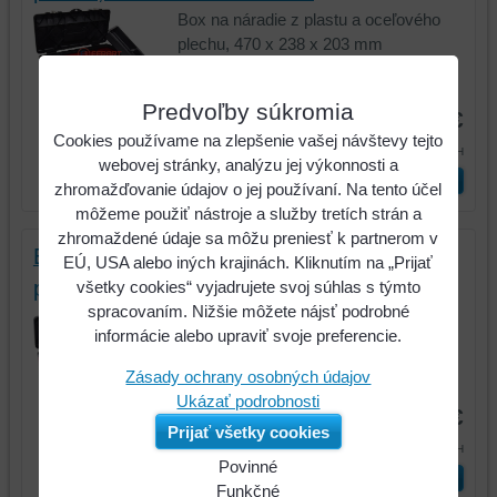
Box na náradie z plastu a oceľového
plechu, 470 x 238 x 203 mm
Kód:
850.0350
Predvoľby súkromia
31,78 €
Cookies používame na zlepšenie vašej návštevy tejto
39,08 €
s DPH
webovej stránky, analýzu jej výkonnosti a
ks
Vložiť do košíka
zhromažďovanie údajov o jej používaní. Na tento účel
môžeme použiť nástroje a služby tretích strán a
zhromaždené údaje sa môžu preniesť k partnerom v
Box na náradie z plastu a oceľového
EÚ, USA alebo iných krajinách. Kliknutím na „Prijať
plechu, 395 x 180 x 170 mm
všetky cookies“ vyjadrujete svoj súhlas s týmto
spracovaním. Nižšie môžete nájsť podrobné
Box na náradie z plastu a oceľového
informácie alebo upraviť svoje preferencie.
plechu, 395 x 180 x 170 mm
Zásady ochrany osobných údajov
Kód:
850.0355
Ukázať podrobnosti
24,17 €
Prijať všetky cookies
29,73 €
s DPH
Povinné
ks
Vložiť do košíka
Naša
Funkčné