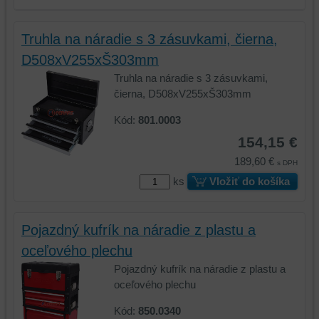
Truhla na náradie s 3 zásuvkami, čierna,
D508xV255xŠ303mm
Truhla na náradie s 3 zásuvkami,
čierna, D508xV255xŠ303mm
Kód:
801.0003
154,15 €
189,60 €
s DPH
ks
Vložiť do košíka
Pojazdný kufrík na náradie z plastu a
oceľového plechu
Pojazdný kufrík na náradie z plastu a
oceľového plechu
Kód:
850.0340