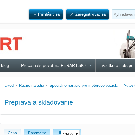
Prihlásiť sa
Zaregistrovať sa
 blog
Prečo nakupovať na FERART.SK?
Všetko o nákupe
Úvod
Ručné náradie
Špeciálne náradie pre motorové vozidlá
Autos
Preprava a skladovanie
Cena
Parametre
Hľadať text
124,00 €