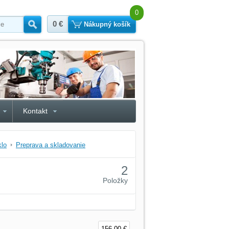
0
0 €
Hľadať
Nákupný košík
Kontakt
klo
Preprava a skladovanie
2
Položky
156,00 €