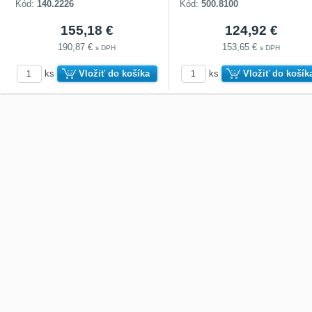
Kód:
140.2226
Kód:
500.8100
155,18 €
124,92 €
190,87 €
153,65 €
s DPH
s DPH
ks
Vložiť do košíka
ks
Vložiť do košík