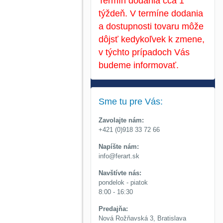
Termín dodania cca 1
týždeň. V termíne dodania
a dostupnosti tovaru môže
dôjsť kedykoľvek k zmene,
v týchto prípadoch Vás
budeme informovať.
Sme tu pre Vás:
Zavolajte nám:
+421 (0)918 33 72 66
Napíšte nám:
info@ferart.sk
Navštívte nás:
pondelok - piatok
8:00 - 16:30
Predajňa:
Nová Rožňavská 3, Bratislava