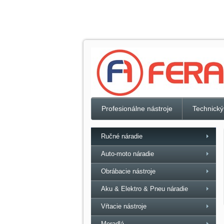
Profesionálne nástroje
Technický
Ručné náradie
Auto-moto náradie
Obrábacie nástroje
Aku & Elektro & Pneu náradie
Vŕtacie nástroje
Meradlá