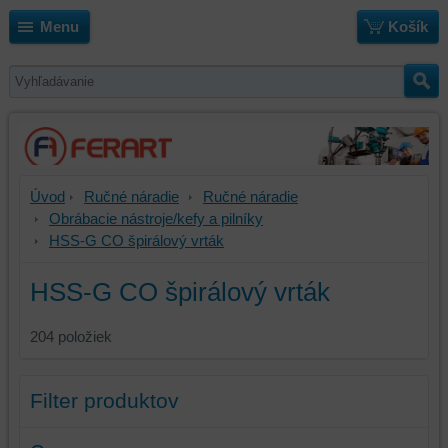
Menu
Košík
Úvod
Ručné náradie
Ručné náradie
Obrábacie nástroje/kefy a pilníky
HSS-G CO špirálový vrták
HSS-G CO špirálový vrták
204
položiek
Filter produktov