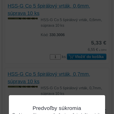
HSS-G Co 5 špirálový vrták, 0,6mm,
súprava 10 ks
HSS-G Co 5 špirálový vrták, 0,6mm,
súprava 10 ks
Kód:
330.3006
5,33 €
6,55 €
s DPH
ks
Vložiť do košíka
HSS-G Co 5 špirálový vrták, 0,7mm,
súprava 10 ks
HSS-G Co 5 špirálový vrták, 0,7mm,
súprava 10 ks
Kód:
330.3007
Predvoľby súkromia
5,33 €