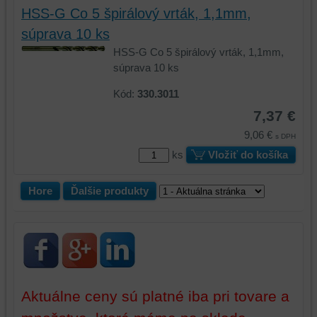
vašich
HSS-G Co 5 špirálový vrták, 1,1mm,
preferencií
súprava 10 ks
bez
HSS-G Co 5 špirálový vrták, 1,1mm,
toho,
súprava 10 ks
aby
ste
Kód:
330.3011
mali
7,37 €
používateľský
9,06 €
účet
s DPH
alebo
ks
Vložiť do košíka
bez
prihlásenia,
Hore
Ďalšie produkty
používať
skripty
a/alebo
zdroje
tretích
strán,
widgety
Aktuálne ceny sú platné iba pri tovare a
atď.