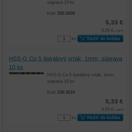
vašom
zariadení
súprava 10 ks
zariadení
(súbory
Kód:
330.3009
(súbory
cookie
cookie
a
5,33 €
a
úložiská
6,55 €
s DPH
úložiská
prehliadača),
ks
Vložiť do košíka
prehliadača)
aby
na
sme
identifikáciu
mohli
HSS-G Co 5 špirálový vrták, 1mm, súprava
vašej
poskytovať
relácie
doplnkové
10 ks
a
funkcie,
HSS-G Co 5 špirálový vrták, 1mm,
dosiahnutie
ktoré
súprava 10 ks
základnej
zlepšujú
funkčnosti
váš
Kód:
330.3010
platformy,
zážitok
5,33 €
zážitku
z
6,55 €
s DPH
z
prehliadania,
prehliadania
ukladať
ks
Vložiť do košíka
a
niektoré
zabezpečenia.
z