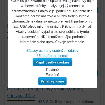
Cookies používame na zlepšenie vašej návštevy tejto
6,55 €
s DPH
webovej stránky, analýzu jej výkonnosti a
ks
Vložiť do košíka
zhromažďovanie údajov o jej používaní. Na tento účel
môžeme použiť nástroje a služby tretích strán a
zhromaždené údaje sa môžu preniesť k partnerom v
HSS-G Co 5 špirálový vrták, 0,8mm,
EÚ, USA alebo iných krajinách. Kliknutím na „Prijať
všetky cookies“ vyjadrujete svoj súhlas s týmto
súprava 10 ks
spracovaním. Nižšie môžete nájsť podrobné
HSS-G Co 5 špirálový vrták, 0,8mm,
informácie alebo upraviť svoje preferencie.
súprava 10 ks
Zásady ochrany osobných údajov
Kód:
330.3008
Ukázať podrobnosti
5,33 €
Prijať všetky cookies
6,55 €
s DPH
Povinné
ks
Vložiť do košíka
Naša
Funkčné
webová
Môžeme
Prijať vybrané
stránka
ukladať
HSS-G Co 5 špirálový vrták, 0,9mm,
ukladá
údaje
súprava 10 ks
údaje
na
na
vašom
HSS-G Co 5 špirálový vrták, 0,9mm,