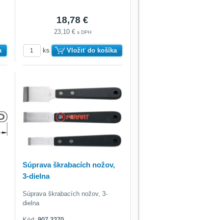
18,78 €
23,10 €
s DPH
a
ks
Vložiť do košíka
Súprava škrabacích nožov,
3-dielna
Súprava škrabacích nožov, 3-
dielna
Kód:
907.2270