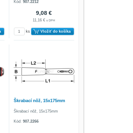
Kód:
907.2212
9,08 €
11,16 €
s DPH
a
ks
Vložiť do košíka
Škrabací nôž, 15x175mm
Škrabací nôž, 15x175mm
Kód:
907.2266