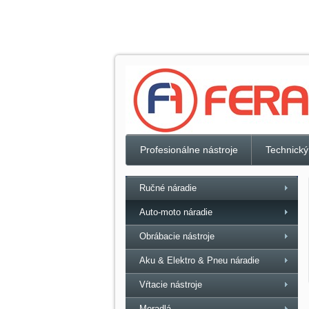
Profesionálne nástroje
Technický
Ručné náradie
Auto-moto náradie
Obrábacie nástroje
Aku & Elektro & Pneu náradie
Vŕtacie nástroje
Meradlá