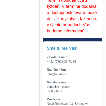
Termín dodania cca 1
týždeň. V termíne dodania
a dostupnosti tovaru môže
dôjsť kedykoľvek k zmene,
v týchto prípadoch Vás
budeme informovať.
Sme tu pre Vás:
Zavolajte nám:
+421 (0)918 33 72 66
Napíšte nám:
info@ferart.sk
Navštívte nás:
pondelok - piatok
8:00 - 16:30
Predajňa:
Nová Rožňavská 3, Bratislava