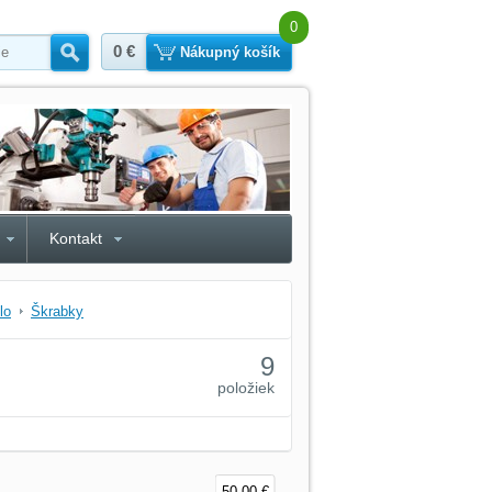
0
0 €
Hľadať
Nákupný košík
Kontakt
lo
Škrabky
9
položiek
50,00 €