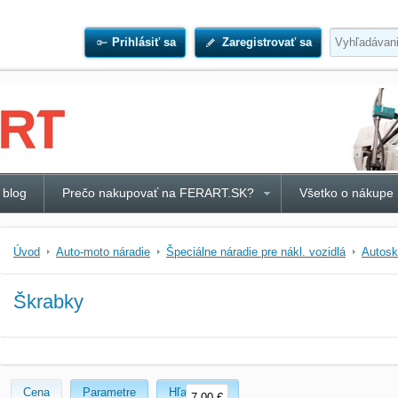
Prihlásiť sa
Zaregistrovať sa
 blog
Prečo nakupovať na FERART.SK?
Všetko o nákupe
Úvod
Auto-moto náradie
Špeciálne náradie pre nákl. vozidlá
Autosk
Škrabky
Cena
Parametre
Hľadať text
7,00 €