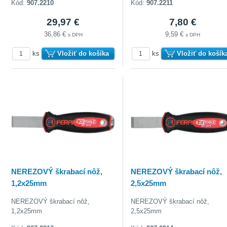
Kód:
907.2210
Kód:
907.2211
29,97 €
7,80 €
36,86 €
9,59 €
s DPH
s DPH
ks
Vložiť do košíka
ks
Vložiť do košík
NEREZOVÝ škrabací nôž,
NEREZOVÝ škrabací nôž,
1,2x25mm
2,5x25mm
NEREZOVÝ škrabací nôž,
NEREZOVÝ škrabací nôž,
1,2x25mm
2,5x25mm