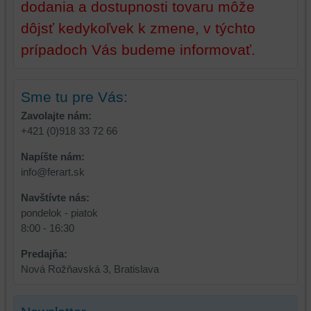
dodania a dostupnosti tovaru môže
tretích
strán,
dôjsť kedykoľvek k zmene, v týchto
widgety
prípadoch Vás budeme informovať.
atď.
Sme tu pre Vás:
Zavolajte nám:
+421 (0)918 33 72 66
Napíšte nám:
info@ferart.sk
Navštívte nás:
pondelok - piatok
8:00 - 16:30
Predajňa:
Nová Rožňavská 3, Bratislava