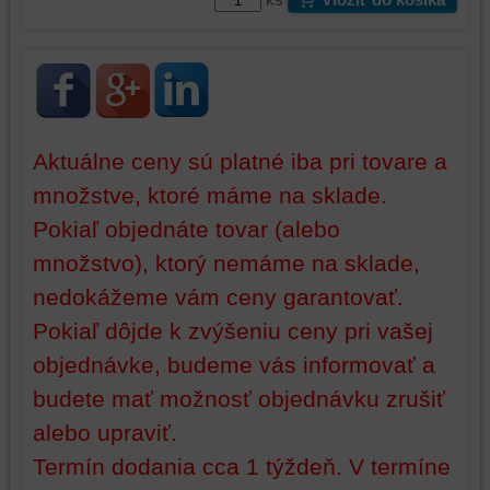
z
prehliadania,
prehliadania
ukladať
a
niektoré
zabezpečenia.
z
vašich
preferencií
Aktuálne ceny sú platné iba pri tovare a
bez
toho,
množstve, ktoré máme na sklade.
aby
Pokiaľ objednáte tovar (alebo
ste
mali
množstvo), ktorý nemáme na sklade,
používateľský
nedokážeme vám ceny garantovať.
účet
Pokiaľ dôjde k zvýšeniu ceny pri vašej
alebo
bez
objednávke, budeme vás informovať a
prihlásenia,
budete mať možnosť objednávku zrušiť
používať
skripty
alebo upraviť.
a/alebo
Termín dodania cca 1 týždeň. V termíne
zdroje