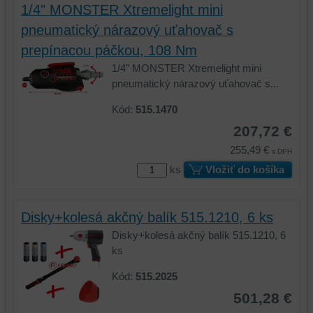
1/4" MONSTER Xtremelight mini
pneumatický nárazový uťahovač s
prepínacou páčkou, 108 Nm
1/4" MONSTER Xtremelight mini
pneumatický nárazový uťahovač s...
Kód:
515.1470
207,72 €
255,49 €
s DPH
ks
Vložiť do košíka
Disky+kolesá akčný balík 515.1210, 6 ks
Disky+kolesá akčný balík 515.1210, 6
ks
Kód:
515.2025
501,28 €