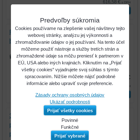
616,58 €
s DPH
ks
Vložiť do košíka
Predvoľby súkromia
Cookies používame na zlepšenie vašej návštevy tejto
Redukčný tlakový ventil z maximálne 10,0
webovej stránky, analýzu jej výkonnosti a
bar na 6,2 bar
zhromažďovanie údajov o jej používaní. Na tento účel
Redukčný tlakový ventil z maximálne
môžeme použiť nástroje a služby tretích strán a
10,0 bar na 6,2 bar
zhromaždené údaje sa môžu preniesť k partnerom v
EÚ, USA alebo iných krajinách. Kliknutím na „Prijať
Kód:
515.3366
všetky cookies“ vyjadrujete svoj súhlas s týmto
60 €
spracovaním. Nižšie môžete nájsť podrobné
informácie alebo upraviť svoje preferencie.
73,80 €
s DPH
ks
Vložiť do košíka
Zásady ochrany osobných údajov
Ukázať podrobnosti
Prijať všetky cookies
3/8" MONSTER Xtremelight mini
Povinné
pneumatický nárazový uťahovač s
Naša
Funkčné
prepínacou páčkou, 108 Nm
webová
Môžeme
Prijať vybrané