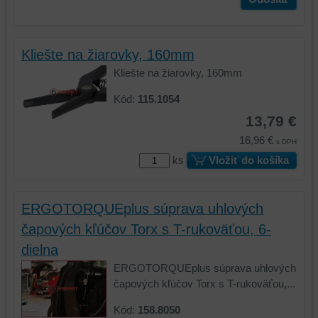
Kliešte na žiarovky, 160mm
Kliešte na žiarovky, 160mm
Kód:
115.1054
13,79 €
16,96 €
s DPH
ks
Vložiť do košíka
ERGOTORQUEplus súprava uhlových
čapových kľúčov Torx s T-rukoväťou, 6-
dielna
ERGOTORQUEplus súprava uhlových
čapových kľúčov Torx s T-rukoväťou,...
Kód:
158.8050