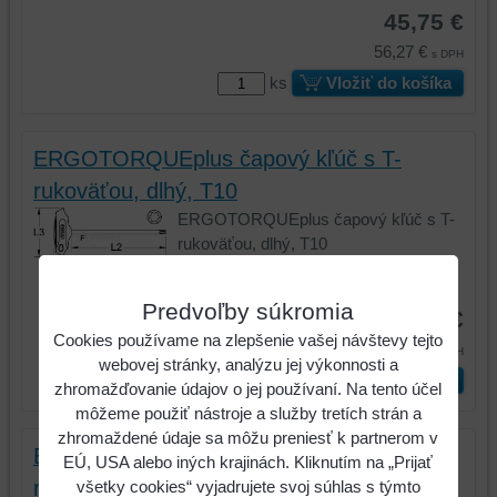
45,75 €
56,27 €
s DPH
ks
Vložiť do košíka
ERGOTORQUEplus čapový kľúč s T-
rukoväťou, dlhý, T10
ERGOTORQUEplus čapový kľúč s T-
rukoväťou, dlhý, T10
Kód:
158.8051
Predvoľby súkromia
18,35 €
Cookies používame na zlepšenie vašej návštevy tejto
22,57 €
s DPH
webovej stránky, analýzu jej výkonnosti a
ks
Vložiť do košíka
zhromažďovanie údajov o jej používaní. Na tento účel
môžeme použiť nástroje a služby tretích strán a
zhromaždené údaje sa môžu preniesť k partnerom v
ERGOTORQUEplus čapový kľúč s T-
EÚ, USA alebo iných krajinách. Kliknutím na „Prijať
rukoväťou, dlhý, T15
všetky cookies“ vyjadrujete svoj súhlas s týmto