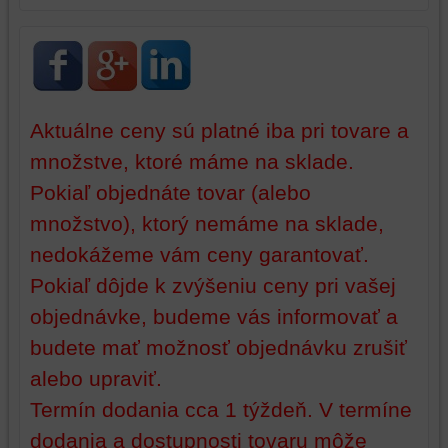
na
sme
identifikáciu
mohli
vašej
poskytovať
relácie
doplnkové
a
funkcie,
dosiahnutie
ktoré
Aktuálne ceny sú platné iba pri tovare a
základnej
zlepšujú
množstve, ktoré máme na sklade.
funkčnosti
váš
platformy,
zážitok
Pokiaľ objednáte tovar (alebo
zážitku
z
množstvo), ktorý nemáme na sklade,
z
prehliadania,
nedokážeme vám ceny garantovať.
prehliadania
ukladať
a
niektoré
Pokiaľ dôjde k zvýšeniu ceny pri vašej
zabezpečenia.
z
objednávke, budeme vás informovať a
vašich
preferencií
budete mať možnosť objednávku zrušiť
bez
alebo upraviť.
toho,
Termín dodania cca 1 týždeň. V termíne
aby
ste
dodania a dostupnosti tovaru môže