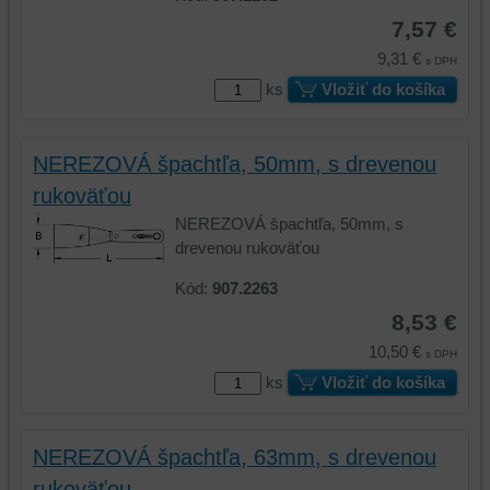
(súbory
cookie
7,57 €
cookie
a
9,31 €
s DPH
a
úložiská
ks
Vložiť do košíka
úložiská
prehliadača),
prehliadača)
aby
na
sme
NEREZOVÁ špachtľa, 50mm, s drevenou
identifikáciu
mohli
vašej
poskytovať
rukoväťou
relácie
doplnkové
NEREZOVÁ špachtľa, 50mm, s
a
funkcie,
drevenou rukoväťou
dosiahnutie
ktoré
Kód:
907.2263
základnej
zlepšujú
funkčnosti
váš
8,53 €
platformy,
zážitok
10,50 €
s DPH
zážitku
z
ks
Vložiť do košíka
z
prehliadania,
prehliadania
ukladať
a
niektoré
NEREZOVÁ špachtľa, 63mm, s drevenou
zabezpečenia.
z
vašich
rukoväťou