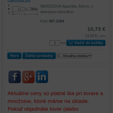
preferencií
NEREZOVÁ špachtľa, 63mm, s
bez
drevenou rukoväťou
toho,
aby
Kód:
907.2264
ste
10,73 €
mali
13,20 €
používateľský
s DPH
účet
ks
Vložiť do košíka
alebo
bez
Hore
Ďalšie produkty
prihlásenia,
používať
skripty
a/alebo
zdroje
tretích
strán,
Aktuálne ceny sú platné iba pri tovare a
widgety
množstve, ktoré máme na sklade.
atď.
Pokiaľ objednáte tovar (alebo