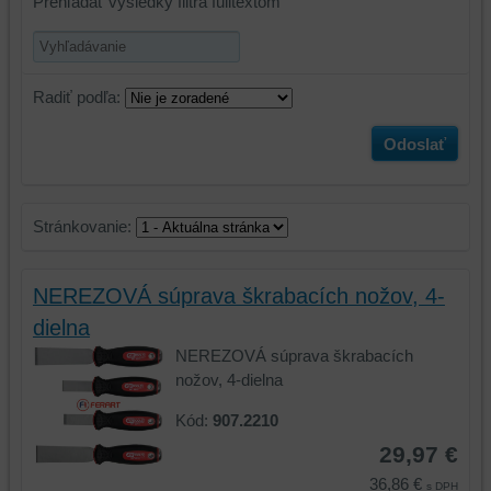
Prehľadať výsledky filtra fulltextom
Radiť podľa:
Odoslať
Stránkovanie:
NEREZOVÁ súprava škrabacích nožov, 4-
dielna
NEREZOVÁ súprava škrabacích
nožov, 4-dielna
Kód:
907.2210
29,97 €
36,86 €
s DPH