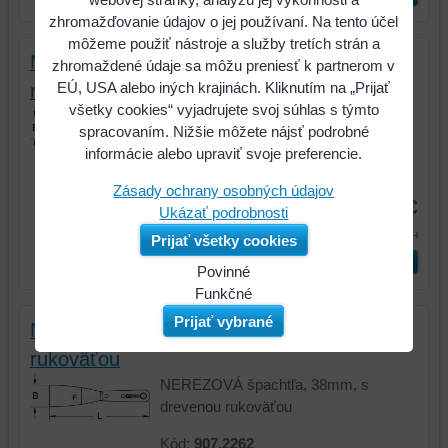
zhromažďovanie údajov o jej používaní. Na tento účel
môžeme použiť nástroje a služby tretích strán a
NEREZOVÁ špachtľa, 25mm, s drevenou
zhromaždené údaje sa môžu preniesť k partnerom v
EÚ, USA alebo iných krajinách. Kliknutím na „Prijať
rukoväťou
všetky cookies“ vyjadrujete svoj súhlas s týmto
NEREZOVÁ špachtľa, 25mm, s
spracovaním. Nižšie môžete nájsť podrobné
drevenou rukoväťou
informácie alebo upraviť svoje preferencie.
Kód:
907.2261
Zásady ochrany osobných údajov
6,93 €
Ukázať podrobnosti
8,52 €
s DPH
Prijať všetky cookies
ks
Vložiť do košíka
Povinné
Naša
Funkčné
webová
Môžeme
Prijať vybrané
NEREZOVÁ špachtľa, 38mm, s drevenou
stránka
ukladať
rukoväťou
ukladá
údaje
údaje
na
NEREZOVÁ špachtľa, 38mm, s
na
vašom
drevenou rukoväťou
vašom
zariadení
Kód:
907.2262
zariadení
(súbory