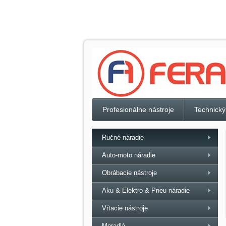
Profesionálne nástroje
Technický
Ručné náradie
Auto-moto náradie
Obrábacie nástroje
Aku & Elektro & Pneu náradie
Vŕtacie nástroje
Meradlá