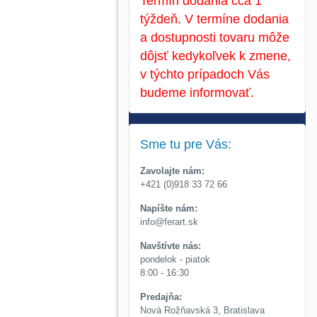
Termín dodania cca 1
týždeň. V termíne dodania
a dostupnosti tovaru môže
dôjsť kedykoľvek k zmene,
v týchto prípadoch Vás
budeme informovať.
Sme tu pre Vás:
Zavolajte nám:
+421 (0)918 33 72 66
Napíšte nám:
info@ferart.sk
Navštívte nás:
pondelok - piatok
8:00 - 16:30
Predajňa:
Nová Rožňavská 3, Bratislava