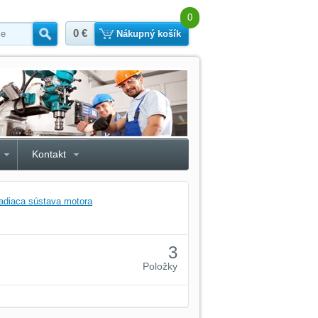
0
0 €
Hľadať
Nákupný košík
Kontakt
ladiaca sústava motora
3
Položky