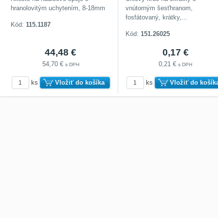
hranolovitým uchytením, 8-18mm
vnútorným šesťhranom,
fosfátovaný, krátky,...
Kód:
115.1187
Kód:
151.26025
44,48 €
0,17 €
54,70 €
0,21 €
s DPH
s DPH
ks
Vložiť do košíka
ks
Vložiť do košík