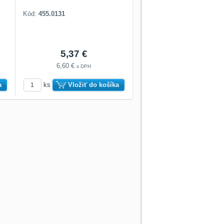
Kód:
455.0131
5,37 €
6,60 €
s DPH
a
ks
Vložiť do košíka