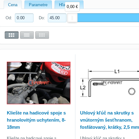
Cena
Parametre
Hľadať text
0,00 €
Od:
Do:
Kliešte na hadicové spoje s
Uhlový kľúč na skrutky s
hranolovitým uchytením, 8-
vnútorným šesťhranom,
18mm
fosfátovaný, krátky, 2,5 m
Kliešte na hadicové spoje s
Uhlový kľúč na skrutky s