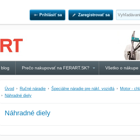
Prihlásiť sa
Zaregistrovať sa
 blog
Prečo nakupovať na FERART.SK?
Všetko o nákupe
Úvod
Ručné náradie
Špeciálne náradie pre nákl. vozidlá
Motor - ch
Náhradné diely
Náhradné diely