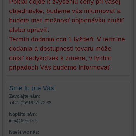
Pokiaľ dôjde k zvýšeniu ceny pri vašej
základnej
zlepšujú
funkčnosti
váš
objednávke, budeme vás informovať a
platformy,
zážitok
budete mať možnosť objednávku zrušiť
zážitku
z
z
prehliadania,
alebo upraviť.
prehliadania
ukladať
Termín dodania cca 1 týždeň. V termíne
a
niektoré
dodania a dostupnosti tovaru môže
zabezpečenia.
z
vašich
dôjsť kedykoľvek k zmene, v týchto
preferencií
prípadoch Vás budeme informovať.
bez
toho,
aby
Sme tu pre Vás:
ste
mali
Zavolajte nám:
používateľský
+421 (0)918 33 72 66
účet
Napíšte nám:
alebo
info@ferart.sk
bez
prihlásenia,
Navštívte nás:
používať