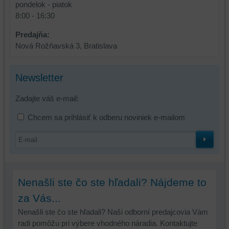
pondelok - piatok
skripty
8:00 - 16:30
a/alebo
zdroje
Predajňa:
tretích
Nová Rožňavská 3, Bratislava
strán,
widgety
Newsletter
atď.
Zadajte váš e-mail:
Chcem sa prihlásiť k odberu noviniek e-mailom
Nenašli ste čo ste hľadali? Nájdeme to
za Vás...
Nenašli ste čo ste hľadali? Naši odborní predajcovia Vám
radi pomôžu pri výbere vhodného náradia. Kontaktujte