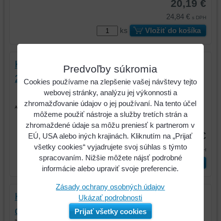
20,19 €
24,84 €
s DPH
ks
Vložiť do košíka
Kliešte na uvoľnenie žeraviacich sviečok,
Predvoľby súkromia
260m
Cookies používame na zlepšenie vašej návštevy tejto
Kliešte na uvoľnenie žeraviacich
webovej stránky, analýzu jej výkonnosti a
sviečok, 260m
zhromažďovanie údajov o jej používaní. Na tento účel
môžeme použiť nástroje a služby tretích strán a
Kód:
500.7335
zhromaždené údaje sa môžu preniesť k partnerom v
27,85 €
EÚ, USA alebo iných krajinách. Kliknutím na „Prijať
všetky cookies“ vyjadrujete svoj súhlas s týmto
34,26 €
s DPH
spracovaním. Nižšie môžete nájsť podrobné
ks
Vložiť do košíka
informácie alebo upraviť svoje preferencie.
Zásady ochrany osobných údajov
Kliešte na koncovku zapaľovacieho kábla,
Ukázať podrobnosti
dlhé
Prijať všetky cookies