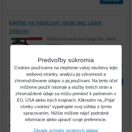
Kliešte na hadicové spoje bez ušiek,
248mm
Kliešte na hadicové spoje bez ušiek,
248mm
Kód:
115.1210
Predvoľby súkromia
137,48 €
Cookies používame na zlepšenie vašej návštevy tejto
169,10 €
webovej stránky, analýzu jej výkonnosti a
s DPH
zhromažďovanie údajov o jej používaní. Na tento účel
ks
Vložiť do košíka
môžeme použiť nástroje a služby tretích strán a
zhromaždené údaje sa môžu preniesť k partnerom v
EÚ, USA alebo iných krajinách. Kliknutím na „Prijať
všetky cookies“ vyjadrujete svoj súhlas s týmto
spracovaním. Nižšie môžete nájsť podrobné
informácie alebo upraviť svoje preferencie.
Aktuálne ceny sú platné iba pri tovare a
Zásady ochrany osobných údajov