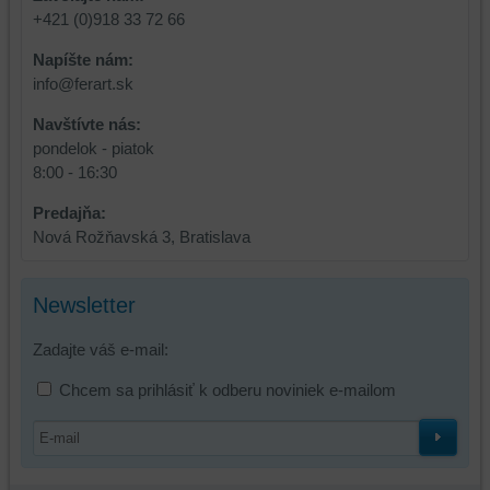
relácie
doplnkové
+421 (0)918 33 72 66
a
funkcie,
dosiahnutie
ktoré
Napíšte nám:
základnej
zlepšujú
info@ferart.sk
funkčnosti
váš
platformy,
zážitok
Navštívte nás:
zážitku
z
pondelok - piatok
z
prehliadania,
8:00 - 16:30
prehliadania
ukladať
Predajňa:
a
niektoré
Nová Rožňavská 3, Bratislava
zabezpečenia.
z
vašich
preferencií
Newsletter
bez
toho,
Zadajte váš e-mail:
aby
ste
Chcem sa prihlásiť k odberu noviniek e-mailom
mali
používateľský
účet
alebo