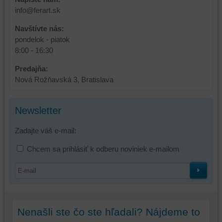
prihlásenia,
info@ferart.sk
používať
skripty
Navštívte nás:
a/alebo
pondelok - piatok
zdroje
8:00 - 16:30
tretích
Predajňa:
strán,
Nová Rožňavská 3, Bratislava
widgety
atď.
Newsletter
Zadajte váš e-mail:
Chcem sa prihlásiť k odberu noviniek e-mailom
Nenašli ste čo ste hľadali? Nájdeme to