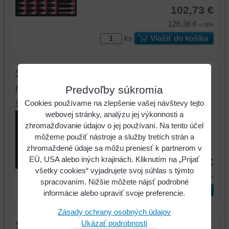
102,73 €
126,36 €
s DPH
ks
Vložiť do košíka
SCS CHROMEplus 3/8" súprava
nástrčkových kľúčov, 34-dielna, v 2/3
Predvoľby súkromia
systémovej vložke
Cookies používame na zlepšenie vašej návštevy tejto
webovej stránky, analýzu jej výkonnosti a
SCS CHROMEplus 3/8" súprava
zhromažďovanie údajov o jej používaní. Na tento účel
nástrčkových kľúčov, 34-dielna, v 2/3...
môžeme použiť nástroje a služby tretích strán a
Kód:
782.0034
zhromaždené údaje sa môžu preniesť k partnerom v
EÚ, USA alebo iných krajinách. Kliknutím na „Prijať
133,03 €
všetky cookies“ vyjadrujete svoj súhlas s týmto
163,63 €
s DPH
spracovaním. Nižšie môžete nájsť podrobné
ks
Vložiť do košíka
informácie alebo upraviť svoje preferencie.
Zásady ochrany osobných údajov
Ukázať podrobnosti
SCS CHROMEplus 3/8" súprava