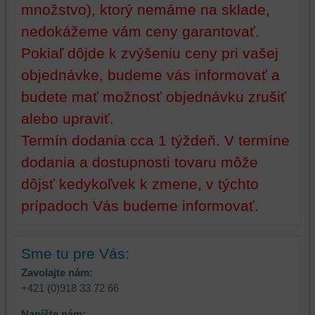
množstvo), ktorý nemáme na sklade,
dosiahnutie
ktoré
základnej
zlepšujú
nedokážeme vám ceny garantovať.
funkčnosti
váš
Pokiaľ dôjde k zvýšeniu ceny pri vašej
platformy,
zážitok
objednávke, budeme vás informovať a
zážitku
z
z
prehliadania,
budete mať možnosť objednávku zrušiť
prehliadania
ukladať
alebo upraviť.
a
niektoré
zabezpečenia.
z
Termín dodania cca 1 týždeň. V termíne
vašich
dodania a dostupnosti tovaru môže
preferencií
dôjsť kedykoľvek k zmene, v týchto
bez
toho,
prípadoch Vás budeme informovať.
aby
ste
mali
Sme tu pre Vás:
používateľský
Zavolajte nám:
účet
+421 (0)918 33 72 66
alebo
bez
Napíšte nám: