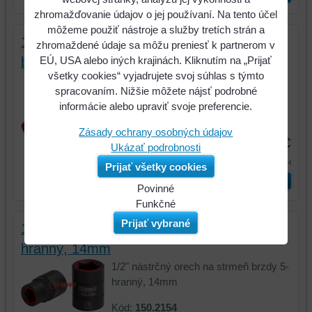
zhromažďovanie údajov o jej používaní. Na tento účel
môžeme použiť nástroje a služby tretích strán a
1/2" bit nástrčný vnútorný päťhran pre
zhromaždené údaje sa môžu preniesť k partnerom v
brzdové sedlo, 10mm
EÚ, USA alebo iných krajinách. Kliknutím na „Prijať
všetky cookies“ vyjadrujete svoj súhlas s týmto
1/2" bit nástrčný vnútorný päťhran pre
spracovaním. Nižšie môžete nájsť podrobné
brzdové sedlo, 10mm
informácie alebo upraviť svoje preferencie.
Kód:
150.2153
Zásady ochrany osobných údajov
7,02 €
Ukázať podrobnosti
8,63 €
s DPH
Prijať všetky cookies
ks
Vložiť do košíka
Povinné
Naša
Funkčné
webová
Môžeme
Prijať vybrané
1/2" nástrčný orech na strmeň brzdy 5-
stránka
ukladať
hranný, 14mm
ukladá
údaje
údaje
na
1/2" nástrčný orech na strmeň brzdy 5-
na
vašom
hranný, 14mm
vašom
zariadení
Kód:
150.2154
zariadení
(súbory