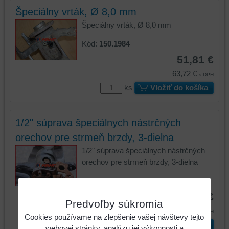
Špeciálny vrták, Ø 8,0 mm
Špeciálny vrták, Ø 8,0 mm
Kód:
150.1984
51,81 €
63,72 €
s DPH
ks
Vložiť do košíka
1/2" súprava špeciálnych nástrčných
orechov pre strmeň brzdy, 3-dielna
1/2" súprava špeciálnych nástrčných
orechov pre strmeň brzdy, 3-dielna
Kód:
150.2140
21,59 €
Predvoľby súkromia
26,56 €
s DPH
Cookies používame na zlepšenie vašej návštevy tejto
ks
Vložiť do košíka
webovej stránky, analýzu jej výkonnosti a