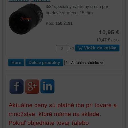
preferencií
3/8" špeciálny nástrčný orech pre
bez
brzdové strmene, 15 mm
toho,
aby
Kód:
150.2191
ste
10,95 €
mali
13,47 €
s DPH
používateľský
účet
ks
Vložiť do košíka
alebo
bez
Hore
Ďalšie produkty
prihlásenia,
používať
skripty
a/alebo
zdroje
tretích
Aktuálne ceny sú platné iba pri tovare a
strán,
widgety
množstve, ktoré máme na sklade.
atď.
Pokiaľ objednáte tovar (alebo