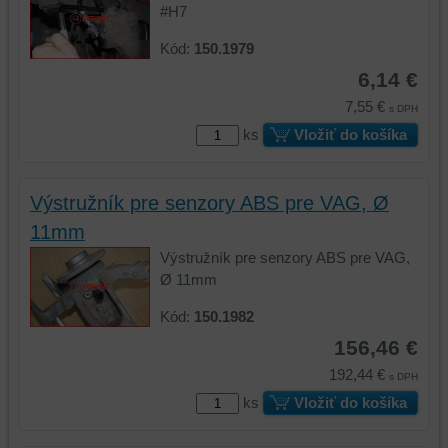
#H7
Kód:
150.1979
6,14 €
7,55 €
s DPH
ks
Vložiť do košíka
Výstružník pre senzory ABS pre VAG, Ø
11mm
Výstružník pre senzory ABS pre VAG,
Ø 11mm
Kód:
150.1982
156,46 €
192,44 €
s DPH
ks
Vložiť do košíka