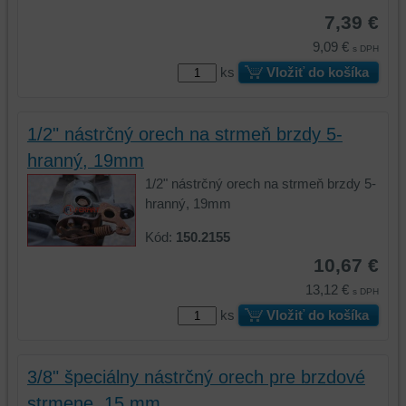
(súbory
cookie
7,39 €
cookie
a
9,09 €
s DPH
a
úložiská
ks
Vložiť do košíka
úložiská
prehliadača),
prehliadača)
aby
na
sme
1/2" nástrčný orech na strmeň brzdy 5-
identifikáciu
mohli
hranný, 19mm
vašej
poskytovať
relácie
doplnkové
1/2" nástrčný orech na strmeň brzdy 5-
a
funkcie,
hranný, 19mm
dosiahnutie
ktoré
Kód:
150.2155
základnej
zlepšujú
funkčnosti
váš
10,67 €
platformy,
zážitok
13,12 €
s DPH
zážitku
z
ks
Vložiť do košíka
z
prehliadania,
prehliadania
ukladať
a
niektoré
3/8" špeciálny nástrčný orech pre brzdové
zabezpečenia.
z
vašich
strmene, 15 mm