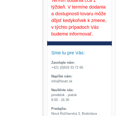
Termín dodania cca 1
týždeň. V termíne dodania
a dostupnosti tovaru môže
dôjsť kedykoľvek k zmene,
v týchto prípadoch Vás
budeme informovať.
Sme tu pre Vás:
Zavolajte nám:
+421 (0)918 33 72 66
Napíšte nám:
info@ferart.sk
Navštívte nás:
pondelok - piatok
8:00 - 16:30
Predajňa:
Nová Rožňavská 3, Bratislava