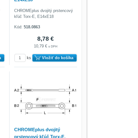
ý
CHROMEplus dvojitý prstencový
kľúč Torx-E, E14xE18
Kód:
518.0863
8,78 €
10,79 €
s DPH
a
ks
Vložiť do košíka
CHROMEplus dvojitý
prstencový kľúč Torx-E,