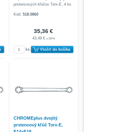
prstencových kľúčov Torx-E, 4 ks
Kód:
518.0860
35,36 €
43,49 €
s DPH
a
ks
Vložiť do košíka
CHROMEplus dvojitý
prstencový kľúč Torx-E,
E14xE18