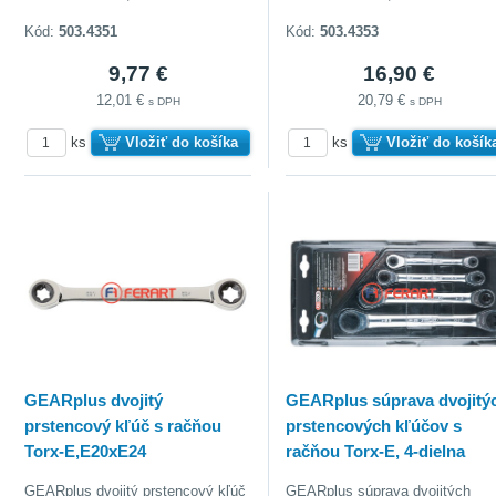
Kód:
503.4351
Kód:
503.4353
9,77 €
16,90 €
12,01 €
20,79 €
s DPH
s DPH
ks
Vložiť do košíka
ks
Vložiť do košík
GEARplus dvojitý
GEARplus súprava dvojitý
prstencový kľúč s račňou
prstencových kľúčov s
Torx-E,E20xE24
račňou Torx-E, 4-dielna
GEARplus dvojitý prstencový kľúč
GEARplus súprava dvojitých