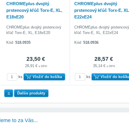
CHROMEplus dvojitý
CHROMEplus dvojitý
prstencový kľúč Torx-E, XL,
prstencový kľúč Torx-E, XL
E18xE20
E22xE24
CHROMEplus dvojitý prstencový
CHROMEplus dvojitý prstencov
kľúč Torx-E, XL, E18xE20
kľúč Torx-E, XL, E22xE24
Kód:
518.0935
Kód:
518.0936
23,50 €
28,57 €
28,91 €
35,14 €
s DPH
s DPH
ks
Vložiť do košíka
ks
Vložiť do košík
Hore
Ďalšie produkty
deme to za Vás...