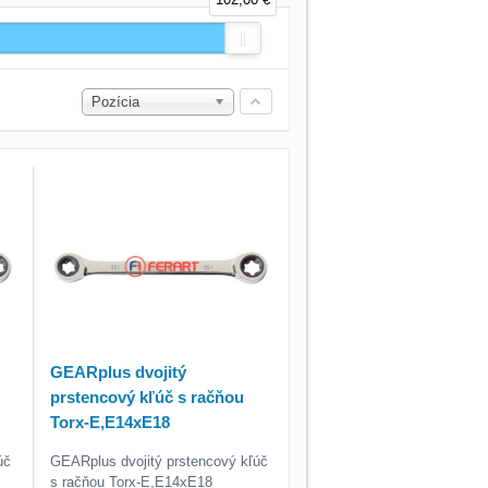
Pozícia
GEARplus dvojitý
prstencový kľúč s račňou
Torx-E,E14xE18
úč
GEARplus dvojitý prstencový kľúč
s račňou Torx-E,E14xE18