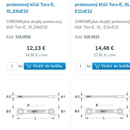
prstencový kľúč Torx-E,
prstencový kľúč Torx-E, XL
XL,E8xE10
E11xE12
CHROMEplus dvojitý prstencový
CHROMEplus dvojitý prstencov
kľúč Torx-E, XL,E8xE10
kľúč Torx-E, XL, E11xE12
Kód:
518.0932
Kód:
518.0933
12,13 €
14,48 €
14,92 €
17,81 €
s DPH
s DPH
ks
Vložiť do košíka
ks
Vložiť do košík