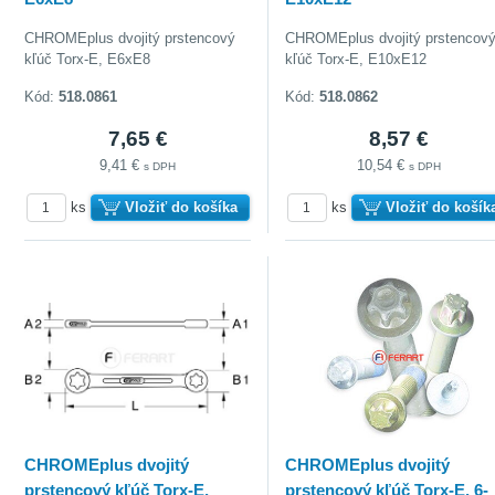
CHROMEplus dvojitý prstencový
CHROMEplus dvojitý prstencov
kľúč Torx-E, E6xE8
kľúč Torx-E, E10xE12
Kód:
518.0861
Kód:
518.0862
7,65 €
8,57 €
9,41 €
10,54 €
s DPH
s DPH
ks
Vložiť do košíka
ks
Vložiť do košík
doberať
CHROMEplus dvojitý
CHROMEplus dvojitý
prstencový kľúč Torx-E,
prstencový kľúč Torx-E, 6-