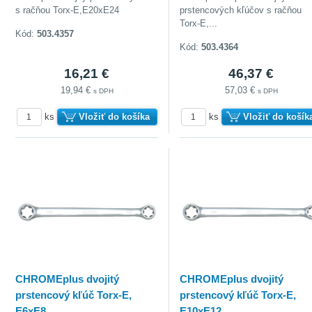
s račňou Torx-E,E20xE24
prstencových kľúčov s račňou
Torx-E,...
Kód:
503.4357
Kód:
503.4364
16,21 €
46,37 €
19,94 €
57,03 €
s DPH
s DPH
ks
Vložiť do košíka
ks
Vložiť do košík
CHROMEplus dvojitý
CHROMEplus dvojitý
prstencový kľúč Torx-E,
prstencový kľúč Torx-E,
E6xE8
E10xE12