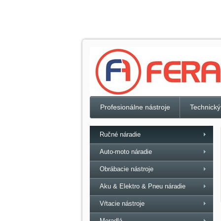
Profesionálne nástroje
Technický
Ručné náradie
Auto-moto náradie
Obrábacie nástroje
Aku & Elektro & Pneu náradie
Vŕtacie nástroje
Meradlá