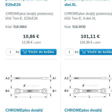
E20xE24
diel.XL
CHROMEplus dvojitý prstencový
CHROMEplus dvojitý prstencov
kľúč Torx-E, E20xE24
kľúč Torx-E, 6-diel.XL
Kód:
518.0864
Kód:
518.0930
10,86 €
101,11 €
13,36 €
124,36 €
s DPH
s DPH
ks
Vložiť do košíka
ks
Vložiť do košík
CHROMEplus dvojitý
CHROMEplus dvojitý