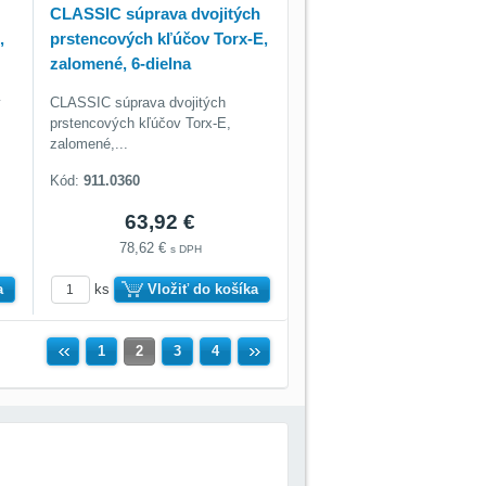
CLASSIC súprava dvojitých
,
prstencových kľúčov Torx-E,
zalomené, 6-dielna
ý
CLASSIC súprava dvojitých
prstencových kľúčov Torx-E,
zalomené,...
Kód:
911.0360
63,92 €
78,62 €
s DPH
a
ks
Vložiť do košíka
Predchádzajúca
1
2
3
4
Ďalší