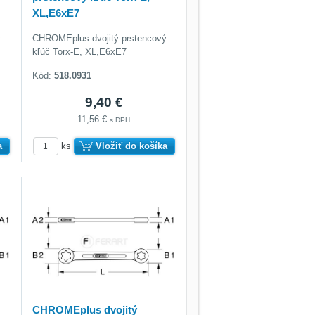
XL,E6xE7
ý
CHROMEplus dvojitý prstencový
kľúč Torx-E, XL,E6xE7
Kód:
518.0931
9,40 €
11,56 €
s DPH
a
ks
Vložiť do košíka
CHROMEplus dvojitý