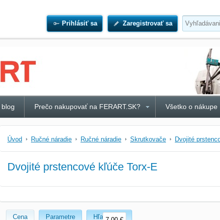
Prihlásiť sa
Zaregistrovať sa
 blog
Prečo nakupovať na FERART.SK?
Všetko o nákupe
Úvod
Ručné náradie
Ručné náradie
Skrutkovače
Dvojité prstenc
Dvojité prstencové kľúče Torx-E
Cena
Parametre
Hľadať text
7,00 €