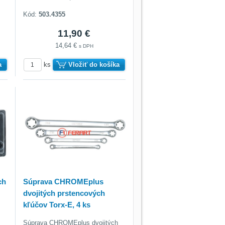
Kód:
503.4355
11,90 €
14,64 €
s DPH
a
ks
Vložiť do košíka
ch
Súprava CHROMEplus
dvojitých prstencových
kľúčov Torx-E, 4 ks
Súprava CHROMEplus dvojitých