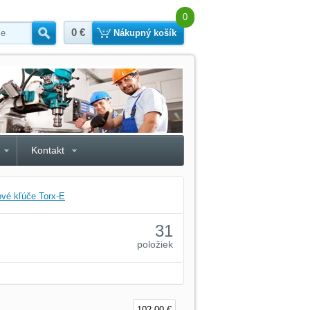
0
0 €
Hľadať
Nákupný košík
Kontakt
ové kľúče Torx-E
31
položiek
102,00 €