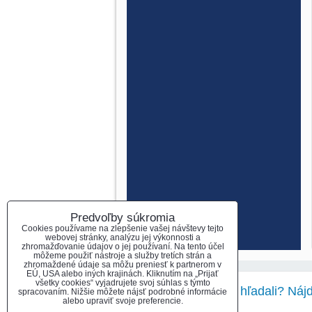
Predvoľby súkromia
Cookies používame na zlepšenie vašej návštevy tejto
webovej stránky, analýzu jej výkonnosti a
zhromažďovanie údajov o jej používaní. Na tento účel
môžeme použiť nástroje a služby tretích strán a
zhromaždené údaje sa môžu preniesť k partnerom v
EÚ, USA alebo iných krajinách. Kliknutím na „Prijať
všetky cookies“ vyjadrujete svoj súhlas s týmto
Nenašli ste čo ste hľadali? Náj
spracovaním. Nižšie môžete nájsť podrobné informácie
alebo upraviť svoje preferencie.