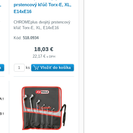
,
prstencový kľúč Torx-E, XL,
E14xE16
ý
CHROMEplus dvojitý prstencový
kľúč Torx-E, XL, E14xE16
Kód:
518.0934
18,03 €
22,17 €
s DPH
a
ks
Vložiť do košíka