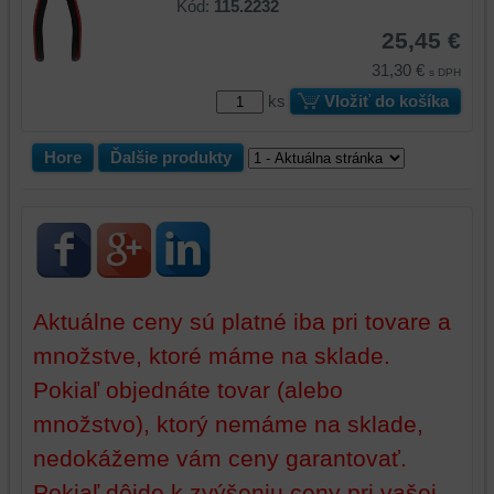
Kód:
115.2232
skripty
25,45 €
a/alebo
zdroje
31,30 €
s DPH
tretích
ks
Vložiť do košíka
strán,
widgety
Hore
Ďalšie produkty
atď.
Aktuálne ceny sú platné iba pri tovare a
množstve, ktoré máme na sklade.
Pokiaľ objednáte tovar (alebo
množstvo), ktorý nemáme na sklade,
nedokážeme vám ceny garantovať.
Pokiaľ dôjde k zvýšeniu ceny pri vašej