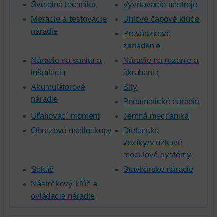
Svetelná technika
Vyvŕtavacie nástroje
Meracie a testovacie
Uhlové čapové kľúče
náradie
Prevádzkové
zariadenie
Náradie na sanitu a
Náradie na rezanie a
inštaláciu
škrabanie
Akumulátorové
Bity
náradie
Pneumatické náradie
Uťahovací moment
Jemná mechanika
Obrazové osciloskopy
Dielenské
vozíky/vložkové
modulové systémy
Sekáč
Stavbárske náradie
Nástrčkový kľúč a
ovládacie náradie