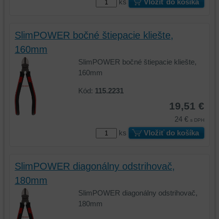
základnej
zlepšujú
ks
Vložiť do košíka
funkčnosti
váš
platformy,
zážitok
zážitku
z
SlimPOWER bočné štiepacie kliešte,
z
prehliadania,
160mm
prehliadania
ukladať
SlimPOWER bočné štiepacie kliešte,
a
niektoré
160mm
zabezpečenia.
z
vašich
Kód:
115.2231
preferencií
19,51 €
bez
toho,
24 €
s DPH
aby
ks
Vložiť do košíka
ste
mali
používateľský
SlimPOWER diagonálny odstrihovač,
účet
180mm
alebo
SlimPOWER diagonálny odstrihovač,
bez
180mm
prihlásenia,
používať