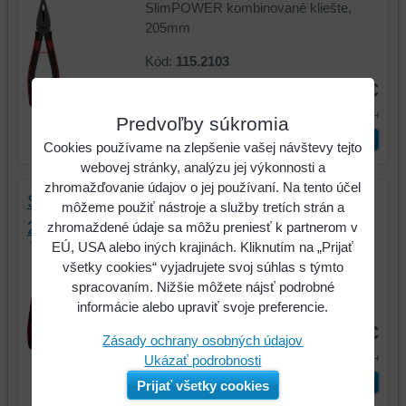
SlimPOWER kombinované kliešte,
205mm
Kód:
115.2103
25,45 €
31,30 €
s DPH
Predvoľby súkromia
ks
Vložiť do košíka
Cookies používame na zlepšenie vašej návštevy tejto
webovej stránky, analýzu jej výkonnosti a
zhromažďovanie údajov o jej používaní. Na tento účel
SlimPOWER úzke ploché kliešte, zahnuté,
môžeme použiť nástroje a služby tretích strán a
210mm
zhromaždené údaje sa môžu preniesť k partnerom v
EÚ, USA alebo iných krajinách. Kliknutím na „Prijať
SlimPOWER úzke ploché kliešte,
všetky cookies“ vyjadrujete svoj súhlas s týmto
zahnuté, 210mm
spracovaním. Nižšie môžete nájsť podrobné
Kód:
115.2113
informácie alebo upraviť svoje preferencie.
25,12 €
Zásady ochrany osobných údajov
30,89 €
Ukázať podrobnosti
s DPH
ks
Vložiť do košíka
Prijať všetky cookies