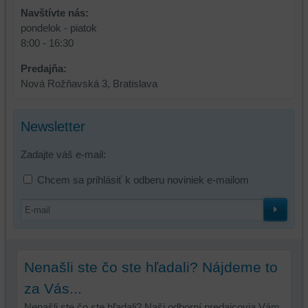
Navštívte nás:
základnej
zlepšujú
pondelok - piatok
funkčnosti
váš
8:00 - 16:30
platformy,
zážitok
zážitku
z
Predajňa:
z
prehliadania,
Nová Rožňavská 3, Bratislava
prehliadania
ukladať
a
niektoré
zabezpečenia.
z
Newsletter
vašich
preferencií
Zadajte váš e-mail:
bez
Chcem sa prihlásiť k odberu noviniek e-mailom
toho,
aby
ste
mali
používateľský
účet
Nenašli ste čo ste hľadali? Nájdeme to
alebo
bez
za Vás...
prihlásenia,
Nenašli ste čo ste hľadali? Naši odborní predajcovia Vám