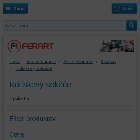
Menu
Košík
Úvod
Ručné náradie
Ručné náradie
Kladivo
Kolískový sekáče
Kolískový sekáče
1
položka
Filter produktov
Cena