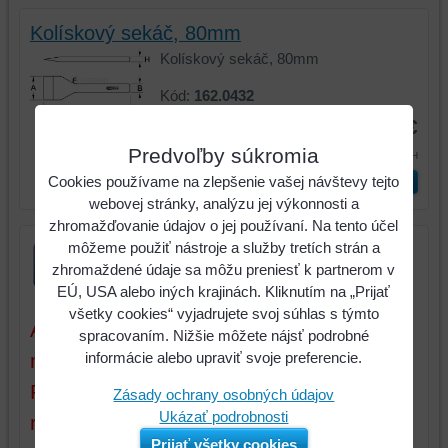
Kolískový sekáč, 80mm
Kolískový sekáč, 80mm
Kód:
162.0432
43,39 €
Predvoľby súkromia
53,37 €
s DPH
ks
Vložiť do košíka
Cookies používame na zlepšenie vašej návštevy tejto
webovej stránky, analýzu jej výkonnosti a
zhromažďovanie údajov o jej používaní. Na tento účel
môžeme použiť nástroje a služby tretích strán a
zhromaždené údaje sa môžu preniesť k partnerom v
EÚ, USA alebo iných krajinách. Kliknutím na „Prijať
všetky cookies“ vyjadrujete svoj súhlas s týmto
Aktuálne ceny sú platné iba pri tovare a
spracovaním. Nižšie môžete nájsť podrobné
množstve, ktoré máme na sklade.
informácie alebo upraviť svoje preferencie.
Pokiaľ objednáte tovar (alebo
Zásady ochrany osobných údajov
Ukázať podrobnosti
množstvo), ktorý nemáme na sklade,
Prijať všetky cookies