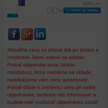
úložiská
prehliadača),
8,06 €
s DPH
prehliadača)
aby
ks
Vložiť do košíka
na
sme
AKCIA
identifikáciu
mohli
vašej
poskytovať
relácie
doplnkové
a
funkcie,
dosiahnutie
ktoré
základnej
zlepšujú
Aktuálne ceny sú platné iba pri tovare a
funkčnosti
váš
platformy,
zážitok
množstve, ktoré máme na sklade.
zážitku
z
Pokiaľ objednáte tovar (alebo
z
prehliadania,
prehliadania
ukladať
množstvo), ktorý nemáme na sklade,
a
niektoré
nedokážeme vám ceny garantovať.
zabezpečenia.
z
vašich
Pokiaľ dôjde k zvýšeniu ceny pri vašej
preferencií
objednávke, budeme vás informovať a
bez
budete mať možnosť objednávku zrušiť
toho,
aby