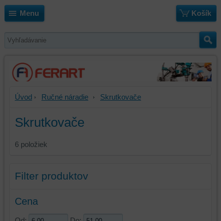
Menu
Košík
Úvod
Ručné náradie
Skrutkovače
Skrutkovače
6
položiek
Filter produktov
Cena
Od:
Do: