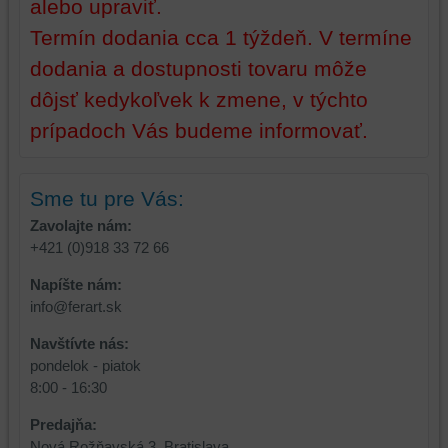
alebo upraviť.
ste
Termín dodania cca 1 týždeň. V termíne
mali
používateľský
dodania a dostupnosti tovaru môže
účet
dôjsť kedykoľvek k zmene, v týchto
alebo
prípadoch Vás budeme informovať.
bez
prihlásenia,
používať
Sme tu pre Vás:
skripty
a/alebo
Zavolajte nám:
zdroje
+421 (0)918 33 72 66
tretích
strán,
Napíšte nám:
widgety
info@ferart.sk
atď.
Navštívte nás:
pondelok - piatok
8:00 - 16:30
Predajňa:
Nová Rožňavská 3, Bratislava