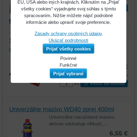
EÚ, USA alebo iných krajinách. Kliknutím na „Prijať
ks
Vložiť do košíka
všetky cookies“ vyjadrujete svoj súhlas s týmto
spracovaním. Nižšie môžete nájsť podrobné
SKLADOM
informácie alebo upraviť svoje preferencie.
Zásady ochrany osobných údajov
Sada skrutkovačov ERGOTORQUEplus, 5-
Ukázať podrobnosti
dielna, KS TOOLS 159.0005
Prijať všetky cookies
159.0005
Povinné
Naša
Funkčné
8,90 €
webová
Môžeme
Prijať vybrané
10,95 €
s DPH
stránka
ukladať
ks
Vložiť do košíka
ukladá
údaje
údaje
na
na
vašom
vašom
zariadení
Univerzálne mazivo WD40 sprej 400ml
zariadení
(súbory
Univerzálne viacúčelové mazivo,
(súbory
cookie
aktívne odstraňuje vlhkosť,...
cookie
a
a
úložiská
6,55 €