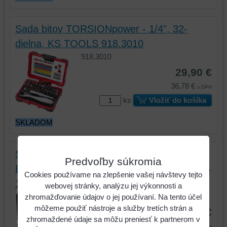
Sada bitov TORSIONpower - 1/4", 32-
dielna, KS TOOLS 918.3010
918.3010
29,90 €
36,78 €
s DPH
ks
Vložiť do košíka
SKLADOM
Sada skrutkovačov a bitov
Predvoľby súkromia
ERGOTORQUEplus, 39-dielna, KS TOOLS
Cookies používame na zlepšenie vašej návštevy tejto
159.0100
webovej stránky, analýzu jej výkonnosti a
159.0100
zhromažďovanie údajov o jej používaní. Na tento účel
môžeme použiť nástroje a služby tretích strán a
50,90 €
zhromaždené údaje sa môžu preniesť k partnerom v
62,61 €
s DPH