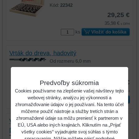
Kód:
22342
29,25 €
35,98 €
s DPH
ks
Vložiť do košíka
Vrták do dreva, hadovitý
Od rozmeru 6,0 mm
Kód:
42145
od 3,75 €
Predvoľby súkromia
od 4,61 €
Cookies používame na zlepšenie vašej návštevy tejto
s DPH
webovej stránky, analýzu jej výkonnosti a
Vyberte variant
zhromažďovanie údajov o jej používaní. Na tento účel
môžeme použiť nástroje a služby tretích strán a
zhromaždené údaje sa môžu preniesť k partnerom v
Vrták do dreva s predĺženou stopkou, HSS,
EÚ, USA alebo iných krajinách. Kliknutím na „Prijať
DIN 7490
všetky cookies“ vyjadrujete svoj súhlas s týmto
Od rozmeru 10,0 mm
spracovaním. Nižšie môžete nájsť podrobné