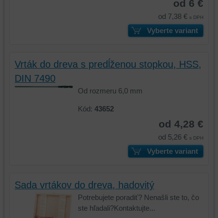
od 6 €
od 7,38 €
s DPH
Vyberte variant
Vrták do dreva s predĺženou stopkou, HSS,
DIN 7490
Od rozmeru 6,0 mm
Kód:
43652
od 4,28 €
od 5,26 €
s DPH
Vyberte variant
Sada vrtákov do dreva, hadovitý
Potrebujete poradiť? Nenašli ste to, čo
ste hľadali?Kontaktujte...