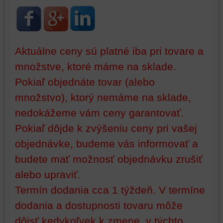
používateľský
účet
alebo
bez
Aktuálne ceny sú platné iba pri tovare a
prihlásenia,
používať
množstve, ktoré máme na sklade.
skripty
Pokiaľ objednáte tovar (alebo
a/alebo
zdroje
množstvo), ktorý nemáme na sklade,
tretích
nedokážeme vám ceny garantovať.
strán,
widgety
Pokiaľ dôjde k zvýšeniu ceny pri vašej
atď.
objednávke, budeme vás informovať a
budete mať možnosť objednávku zrušiť
alebo upraviť.
Termín dodania cca 1 týždeň. V termíne
dodania a dostupnosti tovaru môže
dôjsť kedykoľvek k zmene, v týchto