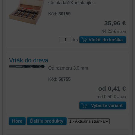
ste hľadali?Kontaktujte...
identifikáciu
mohli
vašej
poskytovať
Kód:
30159
relácie
doplnkové
35,96 €
a
funkcie,
44,23 €
dosiahnutie
ktoré
s DPH
základnej
zlepšujú
ks
Vložiť do košíka
funkčnosti
váš
platformy,
zážitok
zážitku
z
Vrták do dreva
z
prehliadania,
Od rozmeru 3,0 mm
prehliadania
ukladať
a
niektoré
Kód:
50755
zabezpečenia.
z
od 0,41 €
vašich
od 0,50 €
s DPH
preferencií
Vyberte variant
bez
toho,
aby
Hore
Ďalšie produkty
ste
mali