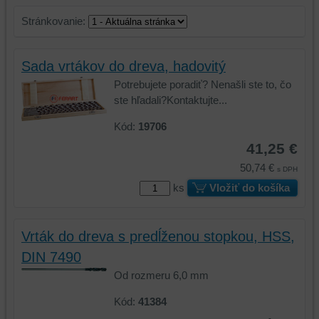
Stránkovanie:
Sada vrtákov do dreva, hadovitý
Potrebujete poradiť? Nenašli ste to, čo
ste hľadali?Kontaktujte...
Kód:
19706
41,25 €
50,74 €
s DPH
ks
Vložiť do košíka
Vrták do dreva s predĺženou stopkou, HSS,
DIN 7490
Od rozmeru 6,0 mm
Kód:
41384