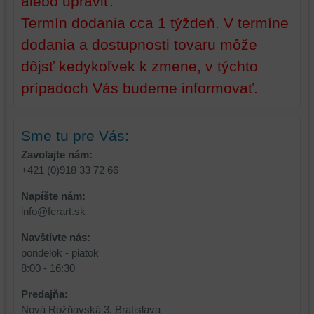
alebo upraviť.
zážitku
z
Termín dodania cca 1 týždeň. V termíne
z
prehliadania,
dodania a dostupnosti tovaru môže
prehliadania
ukladať
a
niektoré
dôjsť kedykoľvek k zmene, v týchto
zabezpečenia.
z
prípadoch Vás budeme informovať.
vašich
preferencií
bez
Sme tu pre Vás:
toho,
aby
Zavolajte nám:
ste
+421 (0)918 33 72 66
mali
Napíšte nám:
používateľský
info@ferart.sk
účet
alebo
Navštívte nás:
bez
pondelok - piatok
prihlásenia,
8:00 - 16:30
používať
skripty
Predajňa:
a/alebo
Nová Rožňavská 3, Bratislava