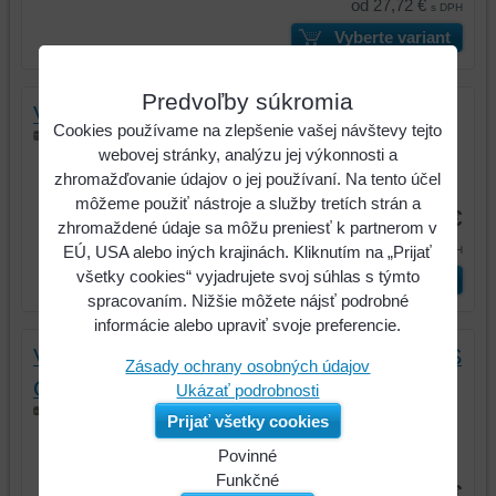
od 27,72 €
s DPH
Vyberte variant
Predvoľby súkromia
Výstružník ručný, HSS, DIN 206/B, PROFI
Cookies používame na zlepšenie vašej návštevy tejto
Od rozmeru 2,00 mm
webovej stránky, analýzu jej výkonnosti a
zhromažďovanie údajov o jej používaní. Na tento účel
Kód:
32781
môžeme použiť nástroje a služby tretích strán a
od 10,13 €
zhromaždené údaje sa môžu preniesť k partnerom v
od 12,46 €
EÚ, USA alebo iných krajinách. Kliknutím na „Prijať
s DPH
všetky cookies“ vyjadrujete svoj súhlas s týmto
Vyberte variant
spracovaním. Nižšie môžete nájsť podrobné
informácie alebo upraviť svoje preferencie.
Výstružník strojný s valcovou stopkou, HSS
Zásady ochrany osobných údajov
Co, DIN 212 B/D, PROFI
Ukázať podrobnosti
Od rozmeru 2,0H7
Prijať všetky cookies
Povinné
Kód:
32784
Naša
Funkčné
od 11,66 €