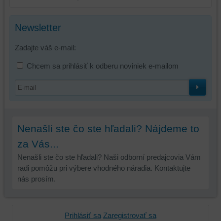
zdroje
tretích
Newsletter
strán,
widgety
Zadajte váš e-mail:
atď.
Chcem sa prihlásiť k odberu noviniek e-mailom
Nenašli ste čo ste hľadali? Nájdeme to
za Vás...
Nenašli ste čo ste hľadali? Naši odborní predajcovia Vám
radi pomôžu pri výbere vhodného náradia. Kontaktujte
nás prosím.
Prihlásiť sa
Zaregistrovať sa