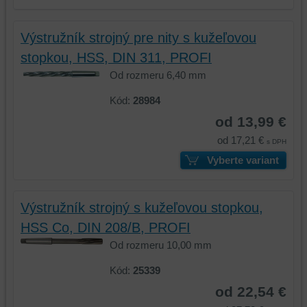
Výstružník strojný pre nity s kužeľovou
stopkou, HSS, DIN 311, PROFI
Od rozmeru 6,40 mm
Kód:
28984
od 13,99 €
od 17,21 €
s DPH
Vyberte variant
Výstružník strojný s kužeľovou stopkou,
HSS Co, DIN 208/B, PROFI
Od rozmeru 10,00 mm
Kód:
25339
od 22,54 €