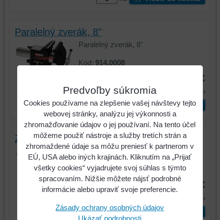
Paralelný zverák, 8"
Paralelný zverák, 8"
Kód:
914.0008
243,14 €
Predvoľby súkromia
299,06 €
s DPH
Cookies používame na zlepšenie vašej návštevy tejto
ks
Vložiť do košíka
webovej stránky, analýzu jej výkonnosti a
zhromažďovanie údajov o jej používaní. Na tento účel
môžeme použiť nástroje a služby tretích strán a
Zverák bez otočného taniera, 90 mm
zhromaždené údaje sa môžu preniesť k partnerom v
Zverák bez otočného taniera, 90 mm
EÚ, USA alebo iných krajinách. Kliknutím na „Prijať
všetky cookies“ vyjadrujete svoj súhlas s týmto
Kód:
914.0026
spracovaním. Nižšie môžete nájsť podrobné
176,20 €
informácie alebo upraviť svoje preferencie.
216,73 €
s DPH
Zásady ochrany osobných údajov
ks
Vložiť do košíka
Ukázať podrobnosti