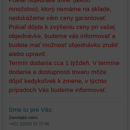
prihlásenia,
množstvo), ktorý nemáme na sklade,
používať
nedokážeme vám ceny garantovať.
skripty
a/alebo
Pokiaľ dôjde k zvýšeniu ceny pri vašej
zdroje
objednávke, budeme vás informovať a
tretích
strán,
budete mať možnosť objednávku zrušiť
widgety
alebo upraviť.
atď.
Termín dodania cca 1 týždeň. V termíne
dodania a dostupnosti tovaru môže
dôjsť kedykoľvek k zmene, v týchto
prípadoch Vás budeme informovať.
Sme tu pre Vás:
Zavolajte nám:
+421 (0)918 33 72 66