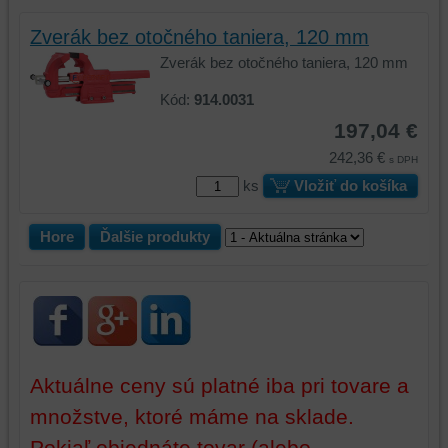
a
funkcie,
dosiahnutie
ktoré
Zverák bez otočného taniera, 120 mm
základnej
zlepšujú
Zverák bez otočného taniera, 120 mm
funkčnosti
váš
platformy,
zážitok
Kód:
914.0031
zážitku
z
197,04 €
z
prehliadania,
242,36 €
prehliadania
ukladať
s DPH
a
niektoré
ks
Vložiť do košíka
zabezpečenia.
z
vašich
Hore
Ďalšie produkty
preferencií
bez
toho,
aby
ste
mali
používateľský
Aktuálne ceny sú platné iba pri tovare a
účet
množstve, ktoré máme na sklade.
alebo
bez
Pokiaľ objednáte tovar (alebo