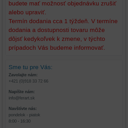
a
úložiská
budete mať možnosť objednávku zrušiť
úložiská
prehliadača),
alebo upraviť.
prehliadača)
aby
na
sme
Termín dodania cca 1 týždeň. V termíne
identifikáciu
mohli
dodania a dostupnosti tovaru môže
vašej
poskytovať
dôjsť kedykoľvek k zmene, v týchto
relácie
doplnkové
a
funkcie,
prípadoch Vás budeme informovať.
dosiahnutie
ktoré
základnej
zlepšujú
funkčnosti
váš
Sme tu pre Vás:
platformy,
zážitok
Zavolajte nám:
zážitku
z
+421 (0)918 33 72 66
z
prehliadania,
prehliadania
ukladať
Napíšte nám:
a
niektoré
info@ferart.sk
zabezpečenia.
z
vašich
Navštívte nás:
preferencií
pondelok - piatok
bez
8:00 - 16:30
toho,