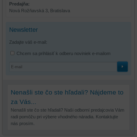
Predajňa:
aby
Nová Rožňavská 3, Bratislava
ste
mali
používateľský
Newsletter
účet
alebo
Zadajte váš e-mail:
bez
prihlásenia,
Chcem sa prihlásiť k odberu noviniek e-mailom
používať
skripty
a/alebo
zdroje
tretích
Nenašli ste čo ste hľadali? Nájdeme to
strán,
widgety
za Vás...
atď.
Nenašli ste čo ste hľadali? Naši odborní predajcovia Vám
radi pomôžu pri výbere vhodného náradia. Kontaktujte
nás prosím.