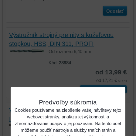
Odoslať
Výstružník strojný pre nity s kužeľovou
stopkou, HSS, DIN 311, PROFI
Od rozmeru 6,40 mm
Kód:
28984
od 13,99 €
od 17,21 €
s DPH
Vyberte variant
Predvoľby súkromia
Výstružník strojný s kužeľovou stopkou,
Cookies používame na zlepšenie vašej návštevy tejto
webovej stránky, analýzu jej výkonnosti a
HSS Co, DIN 208/B, PROFI
zhromažďovanie údajov o jej používaní. Na tento účel
Od rozmeru 10,00 mm
môžeme použiť nástroje a služby tretích strán a