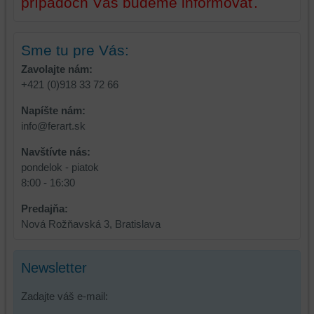
prípadoch Vás budeme informovať.
používateľský
účet
alebo
bez
Sme tu pre Vás:
prihlásenia,
Zavolajte nám:
používať
+421 (0)918 33 72 66
skripty
a/alebo
Napíšte nám:
zdroje
info@ferart.sk
tretích
Navštívte nás:
strán,
pondelok - piatok
widgety
8:00 - 16:30
atď.
Predajňa:
Nová Rožňavská 3, Bratislava
Newsletter
Zadajte váš e-mail: