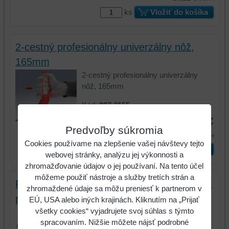
ks
Vložiť do košíka
2-cestný profesionálny univerzálny nôž,
165mm
2-cestný profesionálny univerzálny
nôž, 165mm
Kód:
907.2155
12,90 €
Predvoľby súkromia
15,87 €
s DPH
Cookies používame na zlepšenie vašej návštevy tejto
ks
Vložiť do košíka
webovej stránky, analýzu jej výkonnosti a
zhromažďovanie údajov o jej používaní. Na tento účel
môžeme použiť nástroje a služby tretích strán a
Profesionálny univerzálny nôž s ochranným
zhromaždené údaje sa môžu preniesť k partnerom v
puzdrom, 165mm
EÚ, USA alebo iných krajinách. Kliknutím na „Prijať
všetky cookies“ vyjadrujete svoj súhlas s týmto
Profesionálny univerzálny nôž s
spracovaním. Nižšie môžete nájsť podrobné
ochranným puzdrom, 165mm