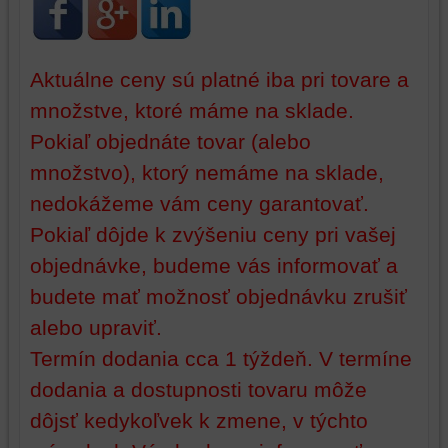
identifikáciu
mohli
vašej
poskytovať
relácie
doplnkové
a
funkcie,
Aktuálne ceny sú platné iba pri tovare a
dosiahnutie
ktoré
množstve, ktoré máme na sklade.
základnej
zlepšujú
Pokiaľ objednáte tovar (alebo
funkčnosti
váš
platformy,
zážitok
množstvo), ktorý nemáme na sklade,
zážitku
z
nedokážeme vám ceny garantovať.
z
prehliadania,
prehliadania
ukladať
Pokiaľ dôjde k zvýšeniu ceny pri vašej
a
niektoré
objednávke, budeme vás informovať a
zabezpečenia.
z
budete mať možnosť objednávku zrušiť
vašich
preferencií
alebo upraviť.
bez
Termín dodania cca 1 týždeň. V termíne
toho,
aby
dodania a dostupnosti tovaru môže
ste
dôjsť kedykoľvek k zmene, v týchto
mali