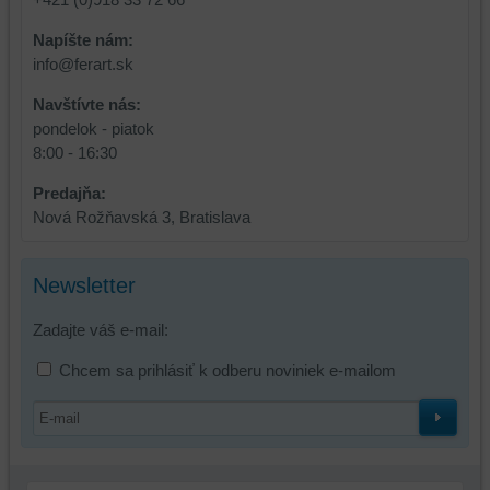
vašich
preferencií
Napíšte nám:
bez
info@ferart.sk
toho,
Navštívte nás:
aby
pondelok - piatok
ste
8:00 - 16:30
mali
používateľský
Predajňa:
účet
Nová Rožňavská 3, Bratislava
alebo
bez
prihlásenia,
Newsletter
používať
skripty
Zadajte váš e-mail:
a/alebo
Chcem sa prihlásiť k odberu noviniek e-mailom
zdroje
tretích
strán,
widgety
atď.