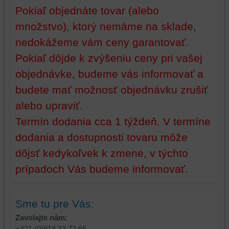
Pokiaľ objednáte tovar (alebo
zariadení
(súbory
(súbory
cookie
množstvo), ktorý nemáme na sklade,
cookie
a
nedokážeme vám ceny garantovať.
a
úložiská
úložiská
prehliadača),
Pokiaľ dôjde k zvýšeniu ceny pri vašej
prehliadača)
aby
objednávke, budeme vás informovať a
na
sme
identifikáciu
mohli
budete mať možnosť objednávku zrušiť
vašej
poskytovať
alebo upraviť.
relácie
doplnkové
Termín dodania cca 1 týždeň. V termíne
a
funkcie,
dosiahnutie
ktoré
dodania a dostupnosti tovaru môže
základnej
zlepšujú
dôjsť kedykoľvek k zmene, v týchto
funkčnosti
váš
platformy,
zážitok
prípadoch Vás budeme informovať.
zážitku
z
z
prehliadania,
prehliadania
ukladať
Sme tu pre Vás:
a
niektoré
Zavolajte nám:
zabezpečenia.
z
+421 (0)918 33 72 66