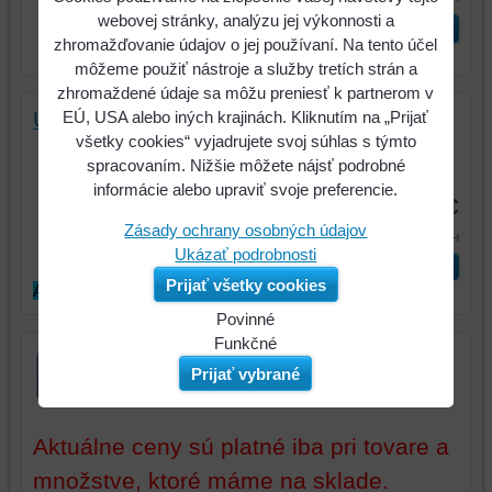
webovej stránky, analýzu jej výkonnosti a
Vyberte variant
zhromažďovanie údajov o jej používaní. Na tento účel
môžeme použiť nástroje a služby tretích strán a
zhromaždené údaje sa môžu preniesť k partnerom v
EÚ, USA alebo iných krajinách. Kliknutím na „Prijať
Univerzálne mazivo WD40 sprej 400ml
všetky cookies“ vyjadrujete svoj súhlas s týmto
Univerzálne viacúčelové mazivo,
spracovaním. Nižšie môžete nájsť podrobné
aktívne odstraňuje vlhkosť,...
informácie alebo upraviť svoje preferencie.
6,55 €
Zásady ochrany osobných údajov
8,06 €
s DPH
Ukázať podrobnosti
ks
Vložiť do košíka
Prijať všetky cookies
AKCIA
Povinné
Naša
Funkčné
webová
Môžeme
Prijať vybrané
stránka
ukladať
ukladá
údaje
údaje
na
Aktuálne ceny sú platné iba pri tovare a
na
vašom
množstve, ktoré máme na sklade.
vašom
zariadení