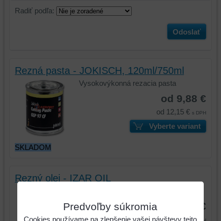
Radiť podľa:
Odoslať
Rezná pasta - JOKISCH, 120ml/750ml
Vysokovýkonná rezacia pasta
od 9,88 €
od 12,15 €
s DPH
Vyberte variant
SKLADOM
Rezný olej - IZAR OIL
V rôznom balení
od 8,20 €
Predvoľby súkromia
Cookies používame na zlepšenie vašej návštevy tejto
od 10,09 €
s DPH