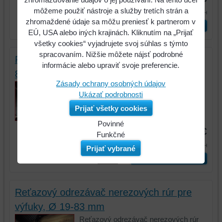
môžeme použiť nástroje a služby tretích strán a
155,15 €
s DPH
zhromaždené údaje sa môžu preniesť k partnerom v
ks
Vložiť do košíka
EÚ, USA alebo iných krajinách. Kliknutím na „Prijať
všetky cookies“ vyjadrujete svoj súhlas s týmto
spracovaním. Nižšie môžete nájsť podrobné
Reťazový odrezávač rúr pre výfuky, Ø 19-
informácie alebo upraviť svoje preferencie.
83mm
Zásady ochrany osobných údajov
Reťazový odrezávač rúr pre výfuky, Ø
Ukázať podrobnosti
19-83mm
Prijať všetky cookies
Kód:
150.1510
Povinné
91,97 €
Naša
Funkčné
113,12 €
webová
Môžeme
s DPH
Prijať vybrané
stránka
ukladať
ks
Vložiť do košíka
ukladá
údaje
údaje
na
na
vašom
Reťazový odrezávač nerezových rúr pre
vašom
zariadení
výfuky, Ø 19-83 mm
zariadení
(súbory
Reťazový odrezávač nerezových rúr
(súbory
cookie