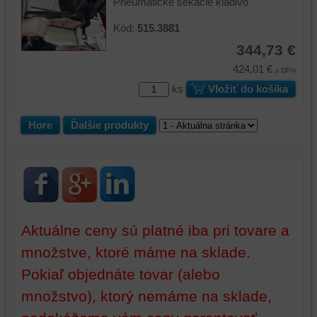
Pneumatické sekacie kladivo
bez
toho,
Kód:
515.3881
aby
344,73 €
ste
424,01 €
mali
s DPH
používateľský
ks
Vložiť do košíka
účet
alebo
Hore
Ďalšie produkty
bez
prihlásenia,
používať
skripty
a/alebo
zdroje
tretích
Aktuálne ceny sú platné iba pri tovare a
strán,
množstve, ktoré máme na sklade.
widgety
Pokiaľ objednáte tovar (alebo
atď.
množstvo), ktorý nemáme na sklade,