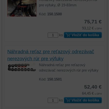
pre výfuky, Ø 19-83mm
Kód:
150.1500
75,71 €
93,12 €
s DPH
ks
Vložiť do košíka
Náhradná reťaz pre reťazový odrezávač
nerezových rúr pre výfuky
Náhradná reťaz pre reťazový
odrezávač nerezových rúr pre výfuky
Kód:
150.1501
52,40 €
64,45 €
s DPH
ks
Vložiť do košíka