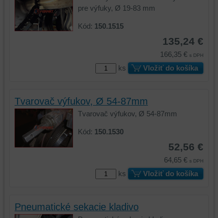
pre výfuky, Ø 19-83 mm
cookie
a
a
úložiská
Kód:
150.1515
úložiská
prehliadača),
135,24 €
prehliadača)
aby
na
sme
166,35 €
s DPH
identifikáciu
mohli
ks
Vložiť do košíka
vašej
poskytovať
relácie
doplnkové
a
funkcie,
Tvarovač výfukov, Ø 54-87mm
dosiahnutie
ktoré
Tvarovač výfukov, Ø 54-87mm
základnej
zlepšujú
funkčnosti
váš
Kód:
150.1530
platformy,
zážitok
52,56 €
zážitku
z
64,65 €
z
prehliadania,
s DPH
prehliadania
ukladať
ks
Vložiť do košíka
a
niektoré
zabezpečenia.
z
vašich
Pneumatické sekacie kladivo
preferencií