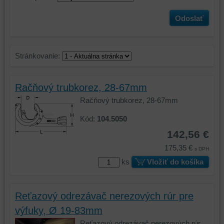
Odoslať
Stránkovanie:
Račňový trubkorez, 28-67mm
Račňový trubkorez, 28-67mm
Kód:
104.5050
142,56 €
175,35 €
s DPH
ks
Vložiť do košíka
Reťazový odrezávač nerezových rúr pre
výfuky, Ø 19-83mm
Reťazový odrezávač nerezových rúr