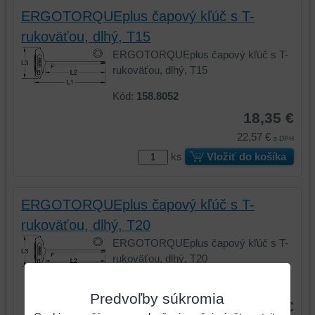
ERGOTORQUEplus čapový kľúč s T-
rukoväťou, dlhý, T15
ERGOTORQUEplus čapový kľúč s T-
rukoväťou, dlhý, T15
Kód:
158.8052
18,35 €
22,57 €
s DPH
ks
Vložiť do košíka
ERGOTORQUEplus čapový kľúč s T-
rukoväťou, dlhý, T20
ERGOTORQUEplus čapový kľúč s T-
rukoväťou, dlhý, T20
Kód:
158.8053
Predvoľby súkromia
18,35 €