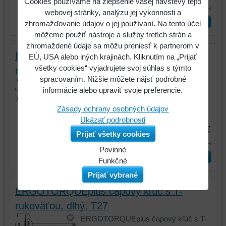
Cookies používame na zlepšenie vašej návštevy tejto
22,57 €
s DPH
webovej stránky, analýzu jej výkonnosti a
ks
Vložiť do košíka
zhromažďovanie údajov o jej používaní. Na tento účel
môžeme použiť nástroje a služby tretích strán a
zhromaždené údaje sa môžu preniesť k partnerom v
ERGOTORQUEplus čapový kľúč s T-
EÚ, USA alebo iných krajinách. Kliknutím na „Prijať
všetky cookies“ vyjadrujete svoj súhlas s týmto
rukoväťou, dlhý, T25
spracovaním. Nižšie môžete nájsť podrobné
ERGOTORQUEplus čapový kľúč s T-
informácie alebo upraviť svoje preferencie.
rukoväťou, dlhý, T25
Zásady ochrany osobných údajov
Kód:
158.8054
Ukázať podrobnosti
18,35 €
Prijať všetky cookies
22,57 €
s DPH
Povinné
ks
Vložiť do košíka
Naša
Funkčné
webová
Môžeme
Prijať vybrané
stránka
ukladať
ERGOTORQUEplus čapový kľúč s T-
ukladá
údaje
rukoväťou, dlhý, T27
údaje
na
na
vašom
ERGOTORQUEplus čapový kľúč s T-