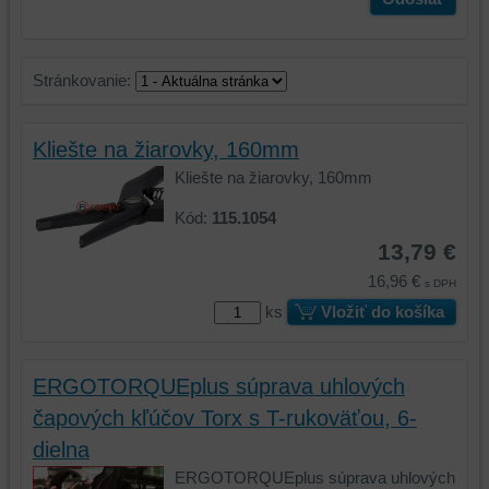
Stránkovanie:
Kliešte na žiarovky, 160mm
Kliešte na žiarovky, 160mm
Kód:
115.1054
13,79 €
16,96 €
s DPH
ks
Vložiť do košíka
ERGOTORQUEplus súprava uhlových
čapových kľúčov Torx s T-rukoväťou, 6-
dielna
ERGOTORQUEplus súprava uhlových