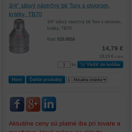
vašich
3/4" silový nástrčný bit Torx s otvorom,
preferencií
krátky, TB70
bez
3/4" silový nástrčný bit Torx s otvorom,
toho,
krátky, TB70
aby
ste
Kód:
515.0016
mali
14,79 €
používateľský
18,19 €
účet
s DPH
alebo
ks
Vložiť do košíka
bez
prihlásenia,
Hore
Ďalšie produkty
používať
skripty
a/alebo
zdroje
tretích
strán,
widgety
Aktuálne ceny sú platné iba pri tovare a
atď.