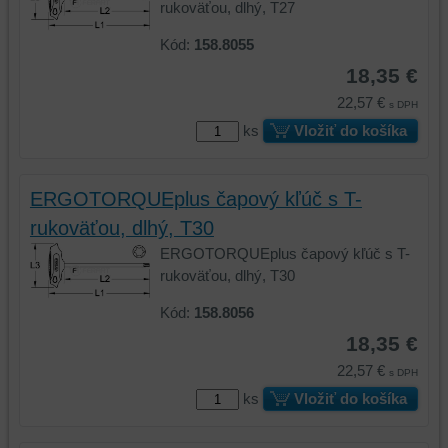
vašom
zariadení
rukoväťou, dlhý, T27
zariadení
(súbory
Kód:
158.8055
(súbory
cookie
cookie
a
18,35 €
a
úložiská
22,57 €
s DPH
úložiská
prehliadača),
ks
Vložiť do košíka
prehliadača)
aby
na
sme
identifikáciu
mohli
ERGOTORQUEplus čapový kľúč s T-
vašej
poskytovať
relácie
doplnkové
rukoväťou, dlhý, T30
a
funkcie,
ERGOTORQUEplus čapový kľúč s T-
dosiahnutie
ktoré
rukoväťou, dlhý, T30
základnej
zlepšujú
funkčnosti
váš
Kód:
158.8056
platformy,
zážitok
18,35 €
zážitku
z
22,57 €
s DPH
z
prehliadania,
prehliadania
ukladať
ks
Vložiť do košíka
a
niektoré
zabezpečenia.
z