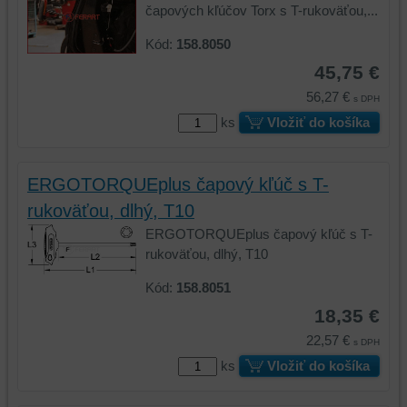
čapových kľúčov Torx s T-rukoväťou,...
Kód:
158.8050
45,75 €
56,27 €
s DPH
ks
Vložiť do košíka
ERGOTORQUEplus čapový kľúč s T-
rukoväťou, dlhý, T10
ERGOTORQUEplus čapový kľúč s T-
rukoväťou, dlhý, T10
Kód:
158.8051
18,35 €
22,57 €
s DPH
ks
Vložiť do košíka