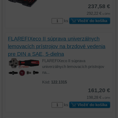
237,58 €
údaje
na
na
vašom
292,22 €
s DPH
vašom
zariadení
ks
Vložiť do košíka
zariadení
(súbory
(súbory
cookie
cookie
a
FLAREFIXeco II súprava univerzálnych
a
úložiská
lemovacích prístrojov na brzdové vedenia
úložiská
prehliadača),
prehliadača)
aby
pre DIN a SAE, 5-dielna
na
sme
FLAREFIXeco II súprava
identifikáciu
mohli
univerzálnych lemovacích prístrojov
vašej
poskytovať
na...
relácie
doplnkové
a
funkcie,
Kód:
122.1315
dosiahnutie
ktoré
161,20 €
základnej
zlepšujú
198,28 €
funkčnosti
váš
s DPH
platformy,
zážitok
ks
Vložiť do košíka
zážitku
z
z
prehliadania,