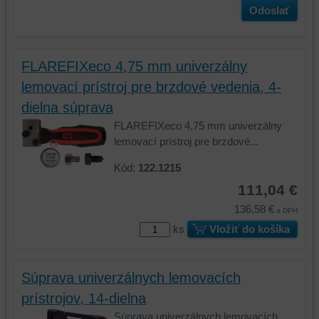
Odoslať
FLAREFIXeco 4,75 mm univerzálny
lemovací prístroj pre brzdové vedenia, 4-
dielna súprava
FLAREFIXeco 4,75 mm univerzálny
lemovací prístroj pre brzdové...
Kód:
122.1215
111,04 €
136,58 €
s DPH
ks
Vložiť do košíka
Súprava univerzálnych lemovacích
prístrojov, 14-dielna
Súprava univerzálnych lemovacích