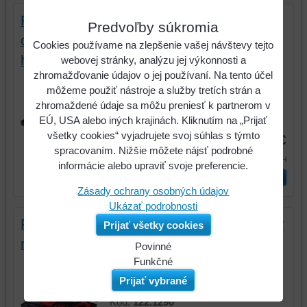
FLAREFIX 2 univerzálna súprava
Predvoľby súkromia
obrubovačiek na brzdové vedenia s
Cookies používame na zlepšenie vašej návštevy tejto
hydraulickým valcom, 11-dielna
webovej stránky, analýzu jej výkonnosti a
zhromažďovanie údajov o jej používaní. Na tento účel
FLAREFIX 2 univerzálna súprava
môžeme použiť nástroje a služby tretích strán a
obrubovačiek na brzdové vedenia s...
zhromaždené údaje sa môžu preniesť k partnerom v
Kód:
122.1260
EÚ, USA alebo iných krajinách. Kliknutím na „Prijať
všetky cookies“ vyjadrujete svoj súhlas s týmto
409,52 €
spracovaním. Nižšie môžete nájsť podrobné
503,71 €
s DPH
informácie alebo upraviť svoje preferencie.
ks
Vložiť do košíka
Zásady ochrany osobných údajov
Ukázať podrobnosti
FLAREFIX 1 univerzálna súprava prístrojov
Prijať všetky cookies
na lemovanie brzdových vedení, 16-dielna
Povinné
FLAREFIX 1 univerzálna súprava
Naša
Funkčné
prístrojov na lemovanie brzdových...
webová
Môžeme
Prijať vybrané
stránka
ukladať
Kód:
122.1290
ukladá
údaje