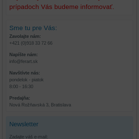
strán,
prípadoch Vás budeme informovať.
widgety
atď.
Sme tu pre Vás:
Zavolajte nám:
+421 (0)918 33 72 66
Napíšte nám:
info@ferart.sk
Navštívte nás:
pondelok - piatok
8:00 - 16:30
Predajňa:
Nová Rožňavská 3, Bratislava
Newsletter
Zadajte váš e-mail: