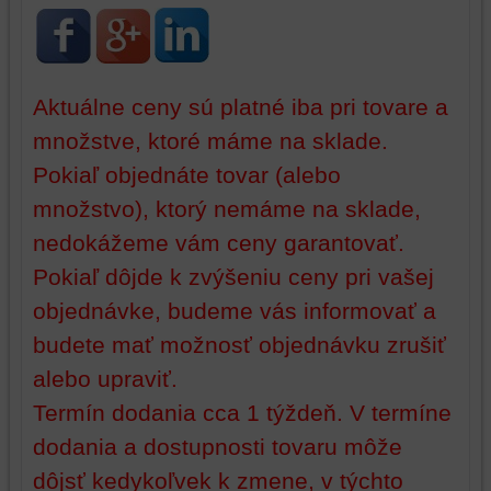
prehliadania
ukladať
a
niektoré
zabezpečenia.
z
vašich
Aktuálne ceny sú platné iba pri tovare a
preferencií
bez
množstve, ktoré máme na sklade.
toho,
Pokiaľ objednáte tovar (alebo
aby
množstvo), ktorý nemáme na sklade,
ste
mali
nedokážeme vám ceny garantovať.
používateľský
Pokiaľ dôjde k zvýšeniu ceny pri vašej
účet
alebo
objednávke, budeme vás informovať a
bez
budete mať možnosť objednávku zrušiť
prihlásenia,
alebo upraviť.
používať
skripty
Termín dodania cca 1 týždeň. V termíne
a/alebo
dodania a dostupnosti tovaru môže
zdroje
tretích
dôjsť kedykoľvek k zmene, v týchto