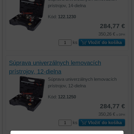
prístrojov, 14-dielna
Kód:
122.1230
284,77 €
350,26 €
s DPH
ks
Vložiť do košíka
Súprava univerzálnych lemovacích
prístrojov, 12-dielna
Súprava univerzálnych lemovacích
prístrojov, 12-dielna
Kód:
122.1250
284,77 €
350,26 €
s DPH
ks
Vložiť do košíka