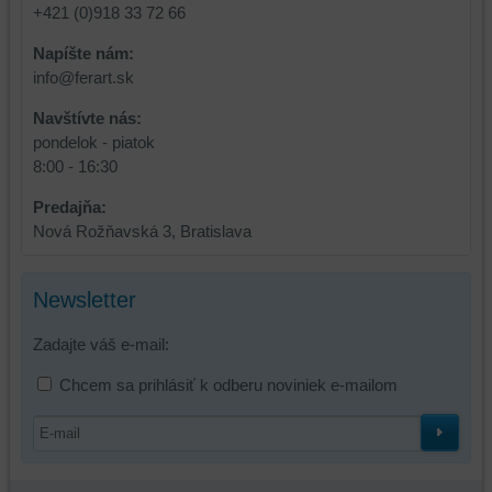
+421 (0)918 33 72 66
bez
prihlásenia,
Napíšte nám:
používať
info@ferart.sk
skripty
a/alebo
Navštívte nás:
zdroje
pondelok - piatok
tretích
8:00 - 16:30
strán,
widgety
Predajňa:
atď.
Nová Rožňavská 3, Bratislava
Newsletter
Zadajte váš e-mail:
Chcem sa prihlásiť k odberu noviniek e-mailom