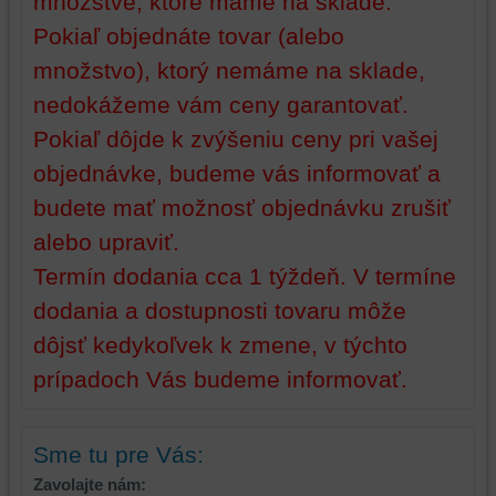
množstve, ktoré máme na sklade.
a
funkcie,
Pokiaľ objednáte tovar (alebo
dosiahnutie
ktoré
množstvo), ktorý nemáme na sklade,
základnej
zlepšujú
funkčnosti
váš
nedokážeme vám ceny garantovať.
platformy,
zážitok
Pokiaľ dôjde k zvýšeniu ceny pri vašej
zážitku
z
z
prehliadania,
objednávke, budeme vás informovať a
prehliadania
ukladať
budete mať možnosť objednávku zrušiť
a
niektoré
alebo upraviť.
zabezpečenia.
z
vašich
Termín dodania cca 1 týždeň. V termíne
preferencií
dodania a dostupnosti tovaru môže
bez
toho,
dôjsť kedykoľvek k zmene, v týchto
aby
prípadoch Vás budeme informovať.
ste
mali
používateľský
Sme tu pre Vás:
účet
Zavolajte nám:
alebo