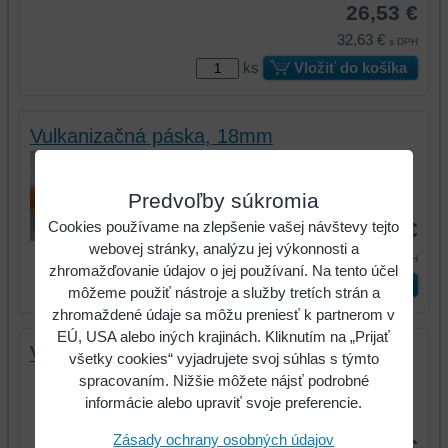
26,53 €
32,63 €
s DPH
ks
Vložiť do košíka
Vulkanizačná páska, 18mm
Vulkanizačná páska, 18mm
Predvoľby súkromia
Kód:
141.6000
Cookies používame na zlepšenie vašej návštevy tejto
9,86 €
webovej stránky, analýzu jej výkonnosti a
12,13 €
s DPH
zhromažďovanie údajov o jej používaní. Na tento účel
ks
Vložiť do košíka
môžeme použiť nástroje a služby tretích strán a
zhromaždené údaje sa môžu preniesť k partnerom v
EÚ, USA alebo iných krajinách. Kliknutím na „Prijať
Vulkanizačná páska, 38mm
všetky cookies“ vyjadrujete svoj súhlas s týmto
Vulkanizačná páska, 38mm
spracovaním. Nižšie môžete nájsť podrobné
informácie alebo upraviť svoje preferencie.
Kód:
141.6001
Zásady ochrany osobných údajov
23,38 €