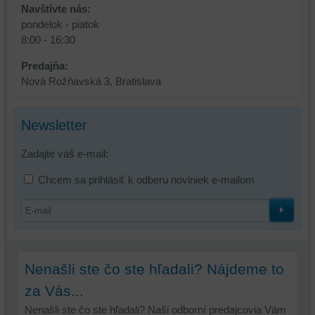
používať
Navštívte nás:
skripty
pondelok - piatok
a/alebo
8:00 - 16:30
zdroje
Predajňa:
tretích
Nová Rožňavská 3, Bratislava
strán,
widgety
atď.
Newsletter
Zadajte váš e-mail:
Chcem sa prihlásiť k odberu noviniek e-mailom
Nenašli ste čo ste hľadali? Nájdeme to
za Vás...
Nenašli ste čo ste hľadali? Naši odborní predajcovia Vám