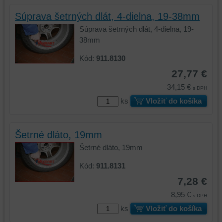
Súprava šetrných dlát, 4-dielna, 19-38mm
Súprava šetrných dlát, 4-dielna, 19-
38mm
Kód:
911.8130
27,77 €
34,15 €
s DPH
ks
Vložiť do košíka
Šetrné dláto, 19mm
Šetrné dláto, 19mm
Kód:
911.8131
7,28 €
8,95 €
s DPH
ks
Vložiť do košíka