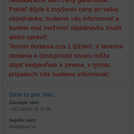
základnej
zlepšujú
Pokiaľ dôjde k zvýšeniu ceny pri vašej
funkčnosti
váš
objednávke, budeme vás informovať a
platformy,
zážitok
zážitku
z
budete mať možnosť objednávku zrušiť
z
prehliadania,
alebo upraviť.
prehliadania
ukladať
a
niektoré
Termín dodania cca 1 týždeň. V termíne
zabezpečenia.
z
dodania a dostupnosti tovaru môže
vašich
dôjsť kedykoľvek k zmene, v týchto
preferencií
bez
prípadoch Vás budeme informovať.
toho,
aby
ste
Sme tu pre Vás:
mali
Zavolajte nám:
používateľský
+421 (0)918 33 72 66
účet
alebo
Napíšte nám:
bez
info@ferart.sk
prihlásenia,