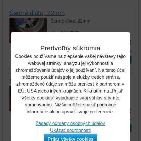
Šetrné dláto, 22mm
Šetrné dláto, 22mm
Kód:
911.8132
7,28 €
Predvoľby súkromia
8,95 €
s DPH
Cookies používame na zlepšenie vašej návštevy tejto
ks
Vložiť do košíka
webovej stránky, analýzu jej výkonnosti a
zhromažďovanie údajov o jej používaní. Na tento účel
môžeme použiť nástroje a služby tretích strán a
Šetrné dláto, 26mm
zhromaždené údaje sa môžu preniesť k partnerom v
Šetrné dláto, 26mm
EÚ, USA alebo iných krajinách. Kliknutím na „Prijať
všetky cookies“ vyjadrujete svoj súhlas s týmto
Kód:
911.8133
spracovaním. Nižšie môžete nájsť podrobné
7,28 €
informácie alebo upraviť svoje preferencie.
8,95 €
s DPH
Zásady ochrany osobných údajov
ks
Vložiť do košíka
Ukázať podrobnosti
Prijať všetky cookies