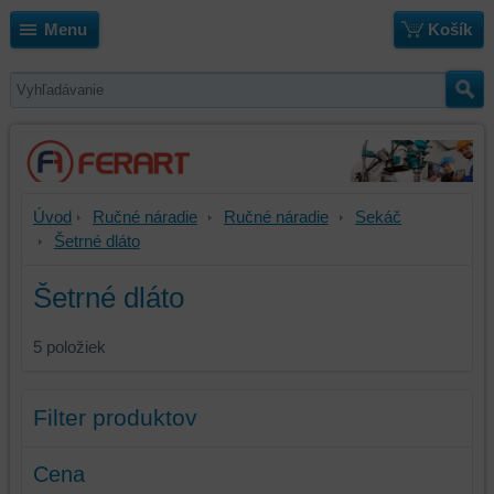
Menu
Košík
Úvod
Ručné náradie
Ručné náradie
Sekáč
Šetrné dláto
Šetrné dláto
5
položiek
Filter produktov
Cena