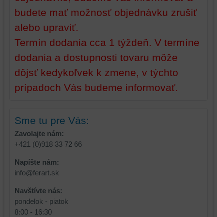
a/alebo
budete mať možnosť objednávku zrušiť
zdroje
alebo upraviť.
tretích
Termín dodania cca 1 týždeň. V termíne
strán,
widgety
dodania a dostupnosti tovaru môže
atď.
dôjsť kedykoľvek k zmene, v týchto
prípadoch Vás budeme informovať.
Sme tu pre Vás:
Zavolajte nám:
+421 (0)918 33 72 66
Napíšte nám:
info@ferart.sk
Navštívte nás:
pondelok - piatok
8:00 - 16:30