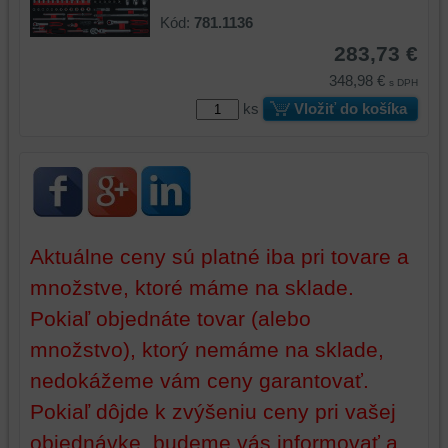
funkčnosti
váš
Kód:
781.1136
platformy,
zážitok
zážitku
z
283,73 €
z
prehliadania,
348,98 €
s DPH
prehliadania
ukladať
ks
Vložiť do košíka
a
niektoré
zabezpečenia.
z
vašich
preferencií
bez
toho,
aby
Aktuálne ceny sú platné iba pri tovare a
ste
množstve, ktoré máme na sklade.
mali
používateľský
Pokiaľ objednáte tovar (alebo
účet
množstvo), ktorý nemáme na sklade,
alebo
nedokážeme vám ceny garantovať.
bez
prihlásenia,
Pokiaľ dôjde k zvýšeniu ceny pri vašej
používať
objednávke, budeme vás informovať a
skripty