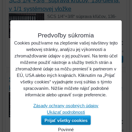
SCS 1/4"+3/8“ súprava kľúčov, 136-dielna,
v 1/1 systémovej vložke
SCS 1/4"+3/8“ súprava kľúčov, 136-
dielna, v 1/1 systémovej vložke
Kód:
711.1136
Predvoľby súkromia
233,07 €
Cookies používame na zlepšenie vašej návštevy tejto
webovej stránky, analýzu jej výkonnosti a
286,67 €
s DPH
zhromažďovanie údajov o jej používaní. Na tento účel
ks
Vložiť do košíka
môžeme použiť nástroje a služby tretích strán a
zhromaždené údaje sa môžu preniesť k partnerom v
EÚ, USA alebo iných krajinách. Kliknutím na „Prijať
SCS CHROMEplus 1/4"+3/8“ súprava
všetky cookies“ vyjadrujete svoj súhlas s týmto
kľúčov, 136-dielna, v 1/1 systémovej vložke
spracovaním. Nižšie môžete nájsť podrobné
informácie alebo upraviť svoje preferencie.
SCS CHROMEplus 1/4"+3/8“ súprava
kľúčov, 136-dielna, v 1/1...
Zásady ochrany osobných údajov
Ukázať podrobnosti
Kód:
781.0136
Prijať všetky cookies
308,18 €
Povinné
379,06 €
s DPH