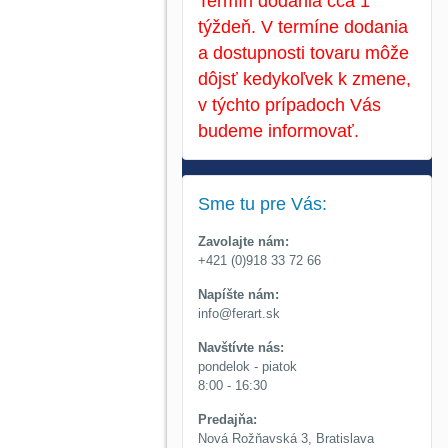
Termín dodania cca 1
týždeň. V termíne dodania
a dostupnosti tovaru môže
dôjsť kedykoľvek k zmene,
v týchto prípadoch Vás
budeme informovať.
Sme tu pre Vás:
Zavolajte nám:
+421 (0)918 33 72 66
Napíšte nám:
info@ferart.sk
Navštívte nás:
pondelok - piatok
8:00 - 16:30
Predajňa:
Nová Rožňavská 3, Bratislava