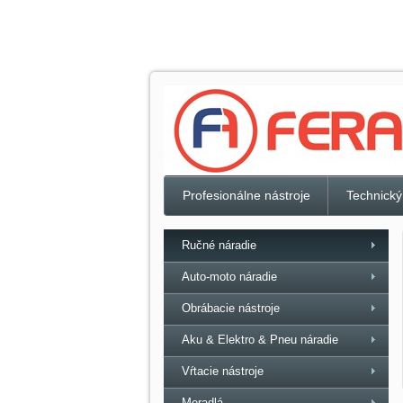
Profesionálne nástroje
Technický
Ručné náradie
Auto-moto náradie
Obrábacie nástroje
Aku & Elektro & Pneu náradie
Vŕtacie nástroje
Meradlá