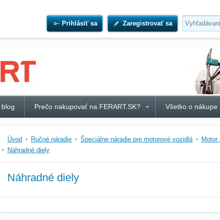
Prihlásiť sa
Zaregistrovať sa
 blog
Prečo nakupovať na FERART.SK?
Všetko o nákupe
Úvod
Ručné náradie
Špeciálne náradie pre motorové vozidlá
Motor 
Náhradné diely
Náhradné diely