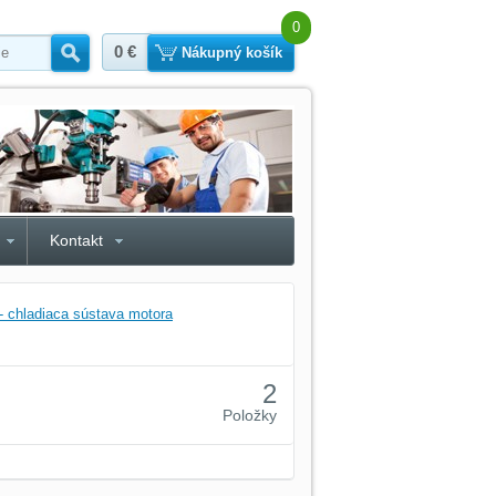
0
0 €
Hľadať
Nákupný košík
Kontakt
- chladiaca sústava motora
2
Položky