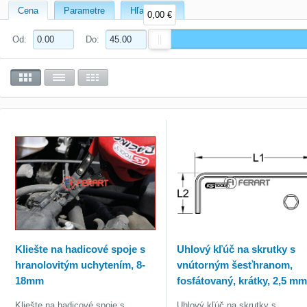
Cena
Parametre
Hľadať text
0,00 €
Od:
Do:
Kliešte na hadicové spoje s
Uhlový kľúč na skrutky s
hranolovitým uchytením, 8-
vnútorným šesťhranom,
18mm
fosfátovaný, krátky, 2,5 m
Kliešte na hadicové spoje s
Uhlový kľúč na skrutky s