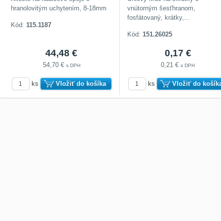
hranolovitým uchytením, 8-18mm
vnútorným šesťhranom,
fosfátovaný, krátky,...
Kód:
115.1187
Kód:
151.26025
44,48 €
0,17 €
54,70 €
0,21 €
s DPH
s DPH
ks
Vložiť do košíka
ks
Vložiť do košík