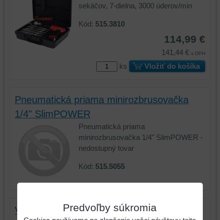
sekáčov, 7-dielna, 3000 úderov/min
Kód:
515.3810
114,99 €
141,44 €
s DPH
ks
Vložiť do košíka
Pneumatická priama minirozbrusovačka
1/4" SlimPOWER
Pneumatická priama
minirozbrusovačka 1/4" SlimPOWER -
nedostupný tovar
Kód:
515.5055
Predvoľby súkromia
Vysokovýkonný rezací kotúč, Ø 75mm,