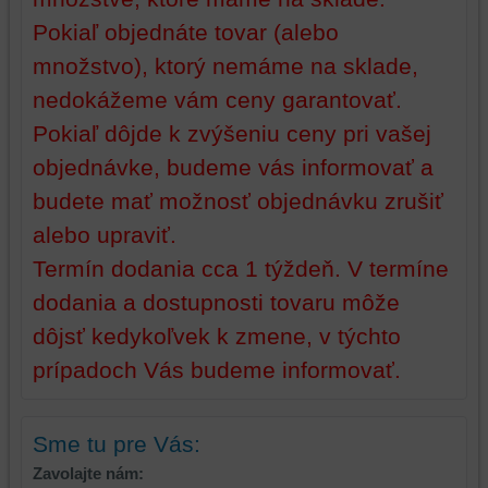
vašich
Pokiaľ objednáte tovar (alebo
preferencií
množstvo), ktorý nemáme na sklade,
bez
toho,
nedokážeme vám ceny garantovať.
aby
Pokiaľ dôjde k zvýšeniu ceny pri vašej
ste
mali
objednávke, budeme vás informovať a
používateľský
budete mať možnosť objednávku zrušiť
účet
alebo upraviť.
alebo
bez
Termín dodania cca 1 týždeň. V termíne
prihlásenia,
dodania a dostupnosti tovaru môže
používať
skripty
dôjsť kedykoľvek k zmene, v týchto
a/alebo
prípadoch Vás budeme informovať.
zdroje
tretích
strán,
Sme tu pre Vás:
widgety
atď.
Zavolajte nám: