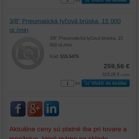
vašom
zariadení
zariadení
(súbory
(súbory
cookie
3/8" Pneumatická tyčová brúska, 15 000
cookie
a
a
úložiská
ot./min
úložiská
prehliadača),
3/8" Pneumatická tyčová brúska, 15
prehliadača)
aby
000 ot./min
na
sme
identifikáciu
mohli
Kód:
515.5475
vašej
poskytovať
259,56 €
relácie
doplnkové
319,26 €
a
funkcie,
s DPH
dosiahnutie
ktoré
ks
Vložiť do košíka
základnej
zlepšujú
funkčnosti
váš
platformy,
zážitok
zážitku
z
z
prehliadania,
prehliadania
ukladať
Aktuálne ceny sú platné iba pri tovare a
a
niektoré
zabezpečenia.
z
množstve, ktoré máme na sklade.