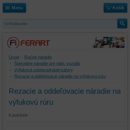
Menu
Košík
Úvod
Ručné náradie
Špeciálne náradie pre nákl. vozidlá
Výfuková sústava/katalyzátory
Rezacie a oddeľovacie náradie na výfukovú rúru
Rezacie a oddeľovacie náradie na
výfukovú rúru
6
položiek