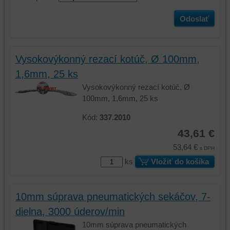
Odoslať
Vysokovýkonný rezací kotúč, Ø 100mm,
1,6mm, 25 ks
Vysokovýkonný rezací kotúč, Ø
100mm, 1,6mm, 25 ks
Kód:
337.2010
43,61 €
53,64 €
s DPH
ks
Vložiť do košíka
10mm súprava pneumatických sekáčov, 7-
dielna, 3000 úderov/min
10mm súprava pneumatických