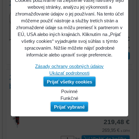
Cookies používame na zlepšenie vašej návštevy tejto
1,5mm, 50 ks
webovej stránky, analýzu jej výkonnosti a
Vysokovýkonný rezací kotúč, Ø
zhromažďovanie údajov o jej používaní. Na tento účel
75mm, 1,5mm, 50 ks
môžeme použiť nástroje a služby tretích strán a
zhromaždené údaje sa môžu preniesť k partnerom v
Kód:
515.5057
EÚ, USA alebo iných krajinách. Kliknutím na „Prijať
105,06 €
všetky cookies“ vyjadrujete svoj súhlas s týmto
129,22 €
spracovaním. Nižšie môžete nájsť podrobné
s DPH
informácie alebo upraviť svoje preferencie.
ks
Vložiť do košíka
Zásady ochrany osobných údajov
Ukázať podrobnosti
1/4" SlimPOWER mini pneumatická tyčová
Prijať všetky cookies
brúska, dlhá
Povinné
1/4" SlimPOWER mini pneumatická
Naša
Funkčné
tyčová brúska, dlhá
webová
Môžeme
Prijať vybrané
stránka
ukladať
Kód:
515.5060
ukladá
údaje
219,48 €
údaje
na
269,95 €
s DPH
na
vašom
ks
Vložiť do košíka