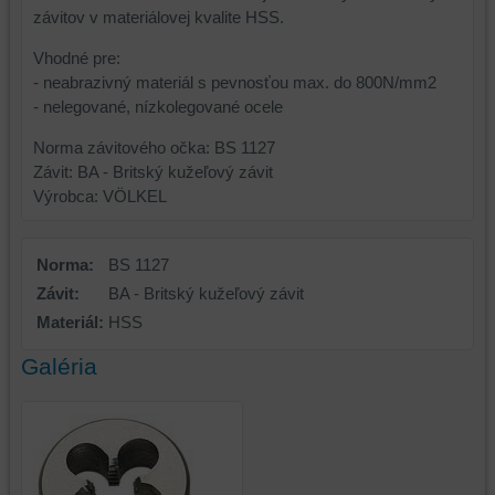
závitov v materiálovej kvalite HSS.
Vhodné pre:
- neabrazivný materiál s pevnosťou max. do 800N/mm2
- nelegované, nízkolegované ocele
Norma závitového očka: BS 1127
Závit: BA - Britský kužeľový závit
Výrobca: VÖLKEL
Norma:
BS 1127
Závit:
BA - Britský kužeľový závit
Materiál:
HSS
Galéria