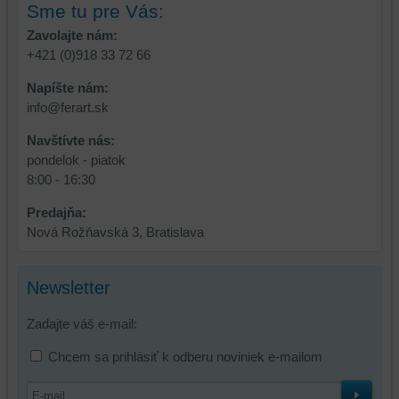
Sme tu pre Vás:
alebo
bez
Zavolajte nám:
prihlásenia,
+421 (0)918 33 72 66
používať
Napíšte nám:
skripty
info@ferart.sk
a/alebo
zdroje
Navštívte nás:
tretích
pondelok - piatok
strán,
8:00 - 16:30
widgety
atď.
Predajňa:
Nová Rožňavská 3, Bratislava
Newsletter
Zadajte váš e-mail:
Chcem sa prihlásiť k odberu noviniek e-mailom