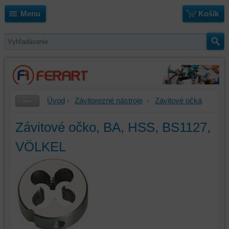
Menu
Košík
Úvod
Závitorezné nástroje
Závitové očká
Závitové očko, BA, HSS, BS1127,
VÖLKEL