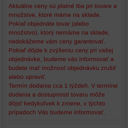
vašej
poskytovať
Aktuálne ceny sú platné iba pri tovare a
relácie
doplnkové
a
funkcie,
množstve, ktoré máme na sklade.
dosiahnutie
ktoré
Pokiaľ objednáte tovar (alebo
základnej
zlepšujú
množstvo), ktorý nemáme na sklade,
funkčnosti
váš
platformy,
zážitok
nedokážeme vám ceny garantovať.
zážitku
z
Pokiaľ dôjde k zvýšeniu ceny pri vašej
z
prehliadania,
prehliadania
ukladať
objednávke, budeme vás informovať a
a
niektoré
budete mať možnosť objednávku zrušiť
zabezpečenia.
z
vašich
alebo upraviť.
preferencií
Termín dodania cca 1 týždeň. V termíne
bez
dodania a dostupnosti tovaru môže
toho,
aby
dôjsť kedykoľvek k zmene, v týchto
ste
prípadoch Vás budeme informovať.
mali
používateľský
účet