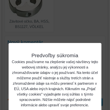
Závitové očko, BA, HSS,
BS1127, VÖLKEL
Nový komentár
Predvoľby súkromia
Názov:
Cookies používame na zlepšenie vašej návštevy tejto
webovej stránky, analýzu jej výkonnosti a
*
Meno:
zhromažďovanie údajov o jej používaní. Na tento účel
môžeme použiť nástroje a služby tretích strán a
*
Komentár:
zhromaždené údaje sa môžu preniesť k partnerom v
EÚ, USA alebo iných krajinách. Kliknutím na „Prijať
všetky cookies“ vyjadrujete svoj súhlas s týmto
spracovaním. Nižšie môžete nájsť podrobné
*
(Povinné)
Odoslať
informácie alebo upraviť svoje preferencie.