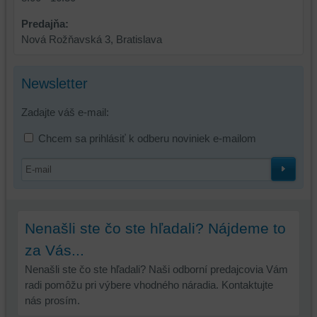
toho,
aby
Predajňa:
ste
Nová Rožňavská 3, Bratislava
mali
používateľský
účet
Newsletter
alebo
bez
Zadajte váš e-mail:
prihlásenia,
Chcem sa prihlásiť k odberu noviniek e-mailom
používať
skripty
a/alebo
zdroje
tretích
strán,
Nenašli ste čo ste hľadali? Nájdeme to
widgety
za Vás...
atď.
Nenašli ste čo ste hľadali? Naši odborní predajcovia Vám
radi pomôžu pri výbere vhodného náradia. Kontaktujte
nás prosím.