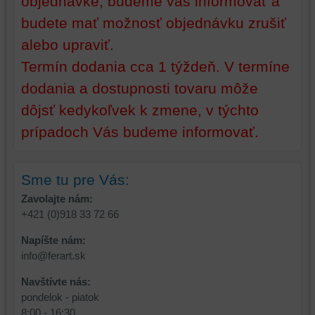
objednávke, budeme vás informovať a
a
úložiská
budete mať možnosť objednávku zrušiť
úložiská
prehliadača),
prehliadača)
aby
alebo upraviť.
na
sme
Termín dodania cca 1 týždeň. V termíne
identifikáciu
mohli
vašej
poskytovať
dodania a dostupnosti tovaru môže
relácie
doplnkové
dôjsť kedykoľvek k zmene, v týchto
a
funkcie,
prípadoch Vás budeme informovať.
dosiahnutie
ktoré
základnej
zlepšujú
funkčnosti
váš
Sme tu pre Vás:
platformy,
zážitok
zážitku
z
Zavolajte nám:
z
prehliadania,
+421 (0)918 33 72 66
prehliadania
ukladať
Napíšte nám:
a
niektoré
info@ferart.sk
zabezpečenia.
z
vašich
Navštívte nás:
preferencií
pondelok - piatok
bez
8:00 - 16:30