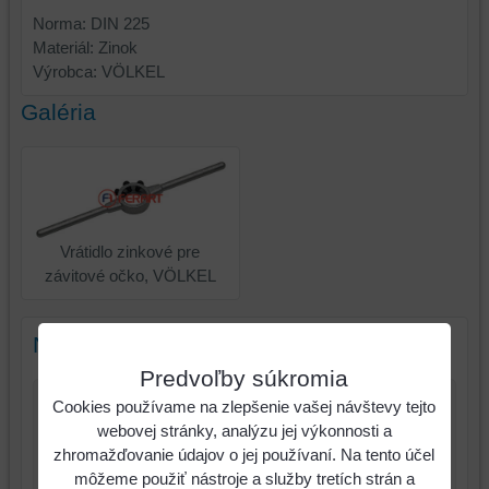
Norma: DIN 225
Materiál: Zinok
Výrobca: VÖLKEL
Galéria
Vrátidlo zinkové pre
závitové očko, VÖLKEL
Nový komentár
Predvoľby súkromia
Cookies používame na zlepšenie vašej návštevy tejto
Názov:
webovej stránky, analýzu jej výkonnosti a
zhromažďovanie údajov o jej používaní. Na tento účel
*
Meno:
môžeme použiť nástroje a služby tretích strán a