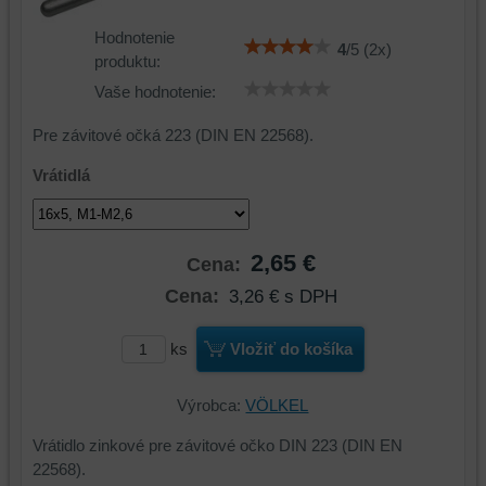
Hodnotenie
4
/
5
(
2
x)
produktu:
Vaše hodnotenie:
Pre závitové očká 223 (DIN EN 22568).
Vrátidlá
2,65 €
Cena:
Cena:
3,26 €
s DPH
ks
Vložiť do košíka
Výrobca:
VÖLKEL
Vrátidlo zinkové pre závitové očko DIN 223 (DIN EN
22568).