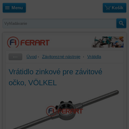
Menu
Košík
Úvod
Závitorezné nástroje
Vrátidla
Vrátidlo zinkové pre závitové
očko, VÖLKEL