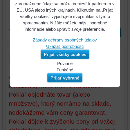
zhromaždené údaje sa môžu preniesť k partnerom v
*
Komentár:
EÚ, USA alebo iných krajinách. Kliknutím na „Prijať
všetky cookies“ vyjadrujete svoj súhlas s týmto
spracovaním. Nižšie môžete nájsť podrobné
informácie alebo upraviť svoje preferencie.
*
(Povinné)
Odoslať
Zásady ochrany osobných údajov
Ukázať podrobnosti
Prijať všetky cookies
Povinné
Naša
Funkčné
Aktuálne ceny sú platné iba pri tovare a
webová
Môžeme
Prijať vybrané
stránka
ukladať
množstve, ktoré máme na sklade.
ukladá
údaje
Pokiaľ objednáte tovar (alebo
údaje
na
na
vašom
množstvo), ktorý nemáme na sklade,
vašom
zariadení
nedokážeme vám ceny garantovať.
zariadení
(súbory
Pokiaľ dôjde k zvýšeniu ceny pri vašej
(súbory
cookie
cookie
a