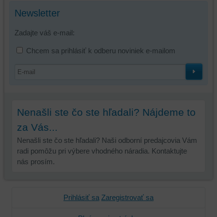
tretích
Newsletter
strán,
widgety
Zadajte váš e-mail:
atď.
Chcem sa prihlásiť k odberu noviniek e-mailom
Nenašli ste čo ste hľadali? Nájdeme to
za Vás...
Nenašli ste čo ste hľadali? Naši odborní predajcovia Vám
radi pomôžu pri výbere vhodného náradia. Kontaktujte
nás prosím.
Prihlásiť sa
Zaregistrovať sa