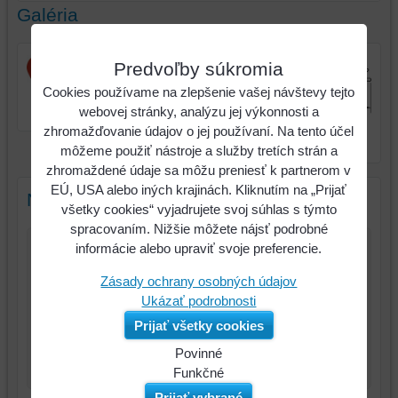
Galéria
Predvoľby súkromia
Cookies používame na zlepšenie vašej návštevy tejto
Rohové rúrkové kliešte,
webovej stránky, analýzu jej výkonnosti a
90° zahnuté, 1"
Rohové rúrkové kliešte,
zhromažďovanie údajov o jej používaní. Na tento účel
90° zahnuté, 1"
môžeme použiť nástroje a služby tretích strán a
zhromaždené údaje sa môžu preniesť k partnerom v
EÚ, USA alebo iných krajinách. Kliknutím na „Prijať
Nový komentár
všetky cookies“ vyjadrujete svoj súhlas s týmto
spracovaním. Nižšie môžete nájsť podrobné
informácie alebo upraviť svoje preferencie.
Názov:
Zásady ochrany osobných údajov
*
Meno:
Ukázať podrobnosti
Prijať všetky cookies
*
Komentár:
Povinné
Naša
Funkčné
webová
Môžeme
Prijať vybrané