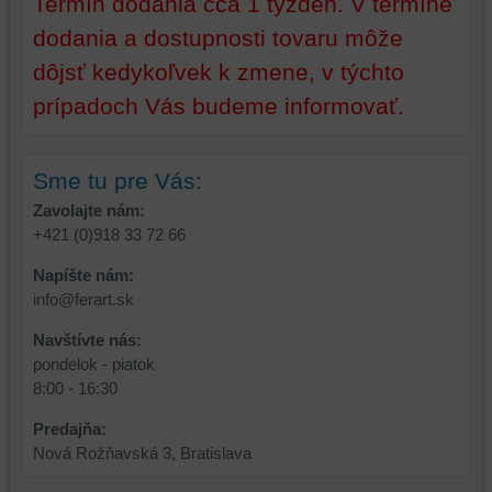
Termín dodania cca 1 týždeň. V termíne
zážitku
z
z
prehliadania,
dodania a dostupnosti tovaru môže
prehliadania
ukladať
dôjsť kedykoľvek k zmene, v týchto
a
niektoré
prípadoch Vás budeme informovať.
zabezpečenia.
z
vašich
preferencií
bez
Sme tu pre Vás:
toho,
Zavolajte nám:
aby
+421 (0)918 33 72 66
ste
mali
Napíšte nám:
používateľský
info@ferart.sk
účet
Navštívte nás:
alebo
pondelok - piatok
bez
8:00 - 16:30
prihlásenia,
používať
Predajňa:
skripty
Nová Rožňavská 3, Bratislava
a/alebo
zdroje