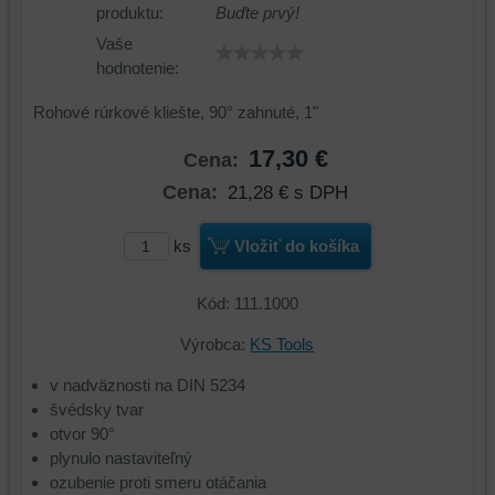
produktu:
Buďte prvý!
Vaše
hodnotenie:
Rohové rúrkové kliešte, 90° zahnuté, 1"
17,30 €
Cena:
Cena:
21,28 €
s DPH
ks
Vložiť do košíka
Kód: 111.1000
Výrobca:
KS Tools
v nadväznosti na DIN 5234
švédsky tvar
otvor 90°
plynulo nastaviteľný
ozubenie proti smeru otáčania