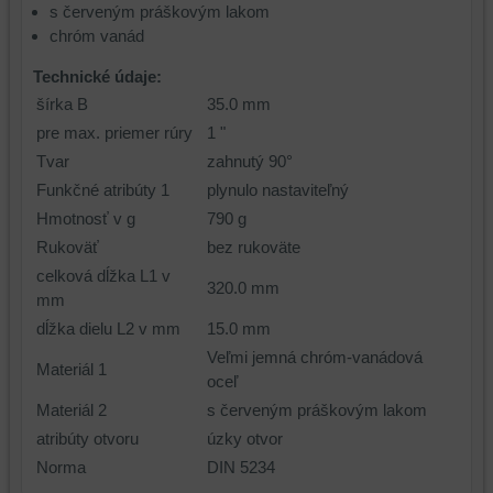
s červeným práškovým lakom
chróm vanád
Technické údaje:
šírka B
35.0 mm
pre max. priemer rúry
1 "
Tvar
zahnutý 90°
Funkčné atribúty 1
plynulo nastaviteľný
Hmotnosť v g
790 g
Rukoväť
bez rukoväte
celková dĺžka L1 v
320.0 mm
mm
dĺžka dielu L2 v mm
15.0 mm
Veľmi jemná chróm-vanádová
Materiál 1
oceľ
Materiál 2
s červeným práškovým lakom
atribúty otvoru
úzky otvor
Norma
DIN 5234