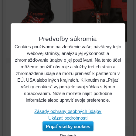
Predvoľby súkromia
Pracovná kombinéza,
Pracovná kombinéza,
Cookies používame na zlepšenie vašej návštevy tejto
červená/čierna, XXL
červená/čierna, XXL
webovej stránky, analýzu jej výkonnosti a
zhromažďovanie údajov o jej používaní. Na tento účel
môžeme použiť nástroje a služby tretích strán a
zhromaždené údaje sa môžu preniesť k partnerom v
EÚ, USA alebo iných krajinách. Kliknutím na „Prijať
všetky cookies“ vyjadrujete svoj súhlas s týmto
spracovaním. Nižšie môžete nájsť podrobné
informácie alebo upraviť svoje preferencie.
Zásady ochrany osobných údajov
Pracovná kombinéza,
Ukázať podrobnosti
červená/čierna, XXL
Prijať všetky cookies
Pracovná kombinéza,
Povinné