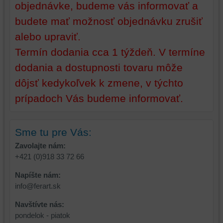
skripty
objednávke, budeme vás informovať a
a/alebo
budete mať možnosť objednávku zrušiť
zdroje
alebo upraviť.
tretích
strán,
Termín dodania cca 1 týždeň. V termíne
widgety
dodania a dostupnosti tovaru môže
atď.
dôjsť kedykoľvek k zmene, v týchto
prípadoch Vás budeme informovať.
Sme tu pre Vás:
Zavolajte nám:
+421 (0)918 33 72 66
Napíšte nám:
info@ferart.sk
Navštívte nás:
pondelok - piatok