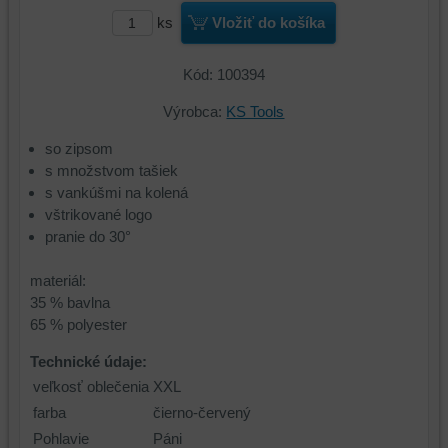
ks
Vložiť do košíka
Kód: 100394
Výrobca:
KS Tools
so zipsom
s množstvom tašiek
s vankúšmi na kolená
vštrikované logo
pranie do 30°
materiál:
35 % bavlna
65 % polyester
Technické údaje:
veľkosť oblečenia
XXL
farba
čierno-červený
Pohlavie
Páni