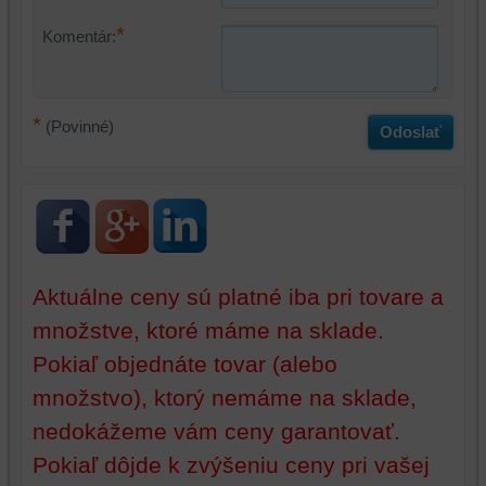
funkčnosti
váš
*
Komentár:
platformy,
zážitok
zážitku
z
z
prehliadania,
prehliadania
ukladať
*
(Povinné)
Odoslať
a
niektoré
zabezpečenia.
z
vašich
preferencií
bez
toho,
aby
Aktuálne ceny sú platné iba pri tovare a
ste
mali
množstve, ktoré máme na sklade.
používateľský
Pokiaľ objednáte tovar (alebo
účet
množstvo), ktorý nemáme na sklade,
alebo
bez
nedokážeme vám ceny garantovať.
prihlásenia,
Pokiaľ dôjde k zvýšeniu ceny pri vašej
používať