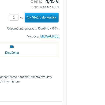
4,45 €
Cena:
Cena:
5,47 €
s DPH
ks
Vložiť do košíka
Osobne
•
0 €
•
Výrobca:
MILWAUKEE
Doručenia
, odporúčame používať bimetálové listy
ti iným listom.