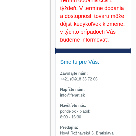
Termín dodania cca 1
týždeň. V termíne dodania
a dostupnosti tovaru môže
dôjsť kedykoľvek k zmene,
v týchto prípadoch Vás
budeme informovať.
Sme tu pre Vás:
Zavolajte nám:
+421 (0)918 33 72 66
Napíšte nám:
info@ferart.sk
Navštívte nás:
pondelok - piatok
8:00 - 16:30
Predajňa:
Nová Rožňavská 3, Bratislava