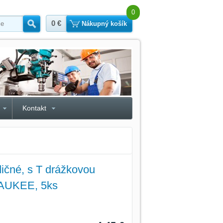
0
0 €
Hľadať
Nákupný košík
Kontakt
adičné, s T drážkovou
WAUKEE, 5ks