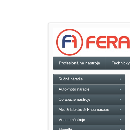
Profesionálne nástroje
Technický
Ručné náradie
Auto-moto náradie
Obrábacie nástroje
Aku & Elektro & Pneu náradie
Vŕtacie nástroje
Meradlá