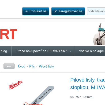
Prihlásiť sa
Zaregistrovať sa
 blog
Prečo nakupovať na FERART.SK?
Všetko o nákupe
Úvod
Píly
Pilové listy
Pilové listy, tr
stopkou, MIL
55, 75 a 105mm