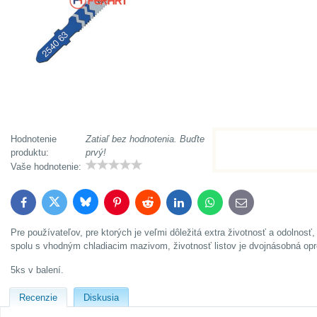
Hodnotenie
Zatiaľ bez hodnotenia. Buďte
produktu:
prvý!
Vaše hodnotenie:
Bluesky
Twitter
Facebook
Pinterest
Reddit
LinkedIn
WhatsApp
E-
mail
Pre používateľov, pre ktorých je veľmi dôležitá extra životnosť a odolnosť
spolu s vhodným chladiacim mazivom, životnosť listov je dvojnásobná opro
5ks v balení.
Recenzie
Diskusia