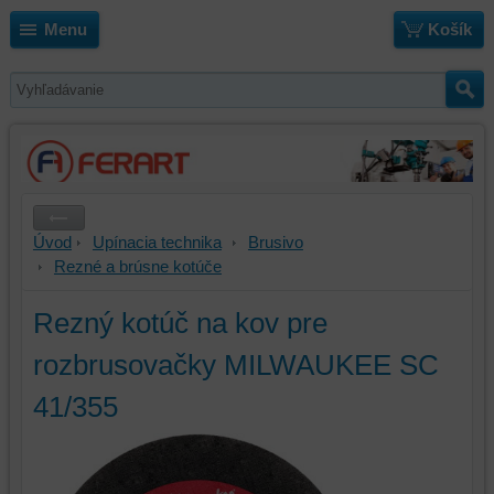
Menu
Košík
Úvod
Upínacia technika
Brusivo
Rezné a brúsne kotúče
Rezný kotúč na kov pre
rozbrusovačky MILWAUKEE SC
41/355