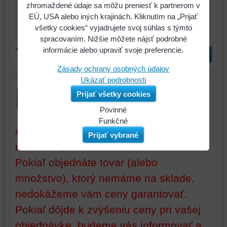
zhromaždené údaje sa môžu preniesť k partnerom v
*
Komentár:
EÚ, USA alebo iných krajinách. Kliknutím na „Prijať
všetky cookies“ vyjadrujete svoj súhlas s týmto
spracovaním. Nižšie môžete nájsť podrobné
*
informácie alebo upraviť svoje preferencie.
(Povinné)
Odoslať
Zásady ochrany osobných údajov
Ukázať podrobnosti
Prijať všetky cookies
Povinné
Naša
Funkčné
Aktuálne ceny sú platné iba pri tovare a
webová
Môžeme
Prijať vybrané
stránka
ukladať
množstve, ktoré máme na sklade.
ukladá
údaje
Pokiaľ objednáte tovar (alebo
údaje
na
na
vašom
množstvo), ktorý nemáme na sklade,
vašom
zariadení
nedokážeme vám ceny garantovať.
zariadení
(súbory
Pokiaľ dôjde k zvýšeniu ceny pri vašej
(súbory
cookie
cookie
a
objednávke, budeme vás informovať a