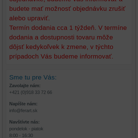
a
úložiská
budete mať možnosť objednávku zrušiť
úložiská
prehliadača),
prehliadača)
aby
alebo upraviť.
na
sme
Termín dodania cca 1 týždeň. V termíne
identifikáciu
mohli
dodania a dostupnosti tovaru môže
vašej
poskytovať
relácie
doplnkové
dôjsť kedykoľvek k zmene, v týchto
a
funkcie,
prípadoch Vás budeme informovať.
dosiahnutie
ktoré
základnej
zlepšujú
funkčnosti
váš
Sme tu pre Vás:
platformy,
zážitok
zážitku
z
Zavolajte nám:
z
prehliadania,
+421 (0)918 33 72 66
prehliadania
ukladať
Napíšte nám:
a
niektoré
info@ferart.sk
zabezpečenia.
z
vašich
Navštívte nás:
preferencií
pondelok - piatok
bez
8:00 - 16:30