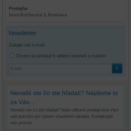
toho,
aby
Predajňa:
ste
Nová Rožňavská 3, Bratislava
mali
používateľský
Newsletter
účet
alebo
Zadajte váš e-mail:
bez
prihlásenia,
Chcem sa prihlásiť k odberu noviniek e-mailom
používať
skripty
a/alebo
zdroje
tretích
strán,
Nenašli ste čo ste hľadali? Nájdeme to
widgety
za Vás...
atď.
Nenašli ste čo ste hľadali? Naši odborní predajcovia Vám
radi pomôžu pri výbere vhodného náradia. Kontaktujte
nás prosím.