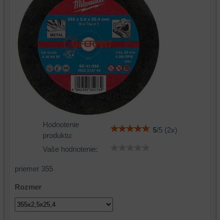
Hodnotenie
5
/
5
(
2
x)
produktu:
Vaše hodnotenie:
priemer 355
Rozmer