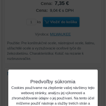
7,35 €
Cena:
Cena:
9,04 €
s DPH
ks
Vložiť do košíka
Výrobca:
MILWAUKEE
Použitie: Pre konštrukčné ocele, nástrojové ocele, liatinu,
ušľachtilé ocele a vyztužovacie oceľové tyče do
železobetónu. Charakteristika: Kotúč na rezanie k
rozbrusovačke.
Nový komentár
Predvoľby súkromia
Cookies používame na zlepšenie vašej návštevy tejto
Názov:
webovej stránky, analýzu jej výkonnosti a
zhromažďovanie údajov o jej používaní. Na tento účel
*
Meno:
môžeme použiť nástroje a služby tretích strán a