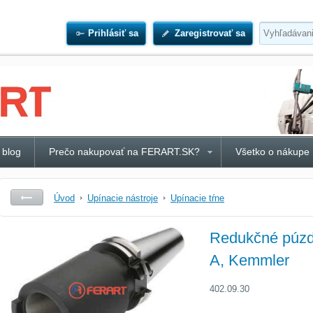
Prihlásiť sa
Zaregistrovať sa
 blog
Prečo nakupovať na FERART.SK?
Všetko o nákupe
Úvod
Upínacie nástroje
Upínacie tŕne
Redukčné púzdr
A, Kemmler
402.09.30