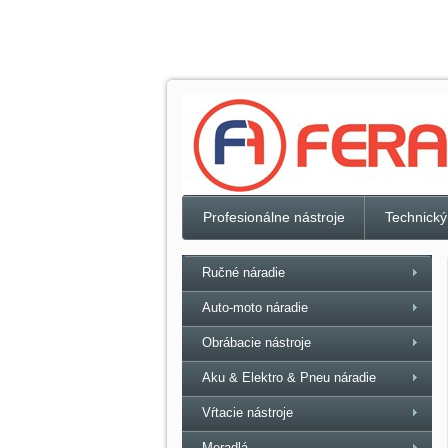
Profesionálne nástroje
Technický
Ručné náradie
Auto-moto náradie
Obrábacie nástroje
Aku & Elektro & Pneu náradie
Vŕtacie nástroje
Meradlá