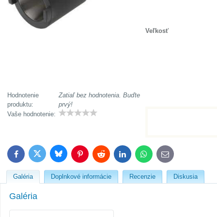
Veľkosť
Hodnotenie
Zatiaľ bez hodnotenia. Buďte
produktu:
prvý!
Vaše hodnotenie:
Bluesky
Twitter
Facebook
Pinterest
Reddit
LinkedIn
WhatsApp
E-
mail
Galéria
Doplnkové informácie
Recenzie
Diskusia
Galéria