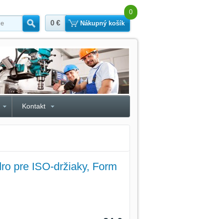
0
0 €
Hľadať
Nákupný košík
Kontakt
o pre ISO-držiaky, Form