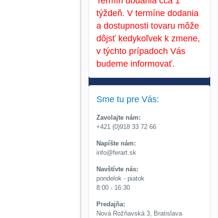
Termín dodania cca 1
týždeň. V termíne dodania
a dostupnosti tovaru môže
dôjsť kedykoľvek k zmene,
v týchto prípadoch Vás
budeme informovať.
Sme tu pre Vás:
Zavolajte nám:
+421 (0)918 33 72 66
Napíšte nám:
info@ferart.sk
Navštívte nás:
pondelok - piatok
8:00 - 16:30
Predajňa:
Nová Rožňavská 3, Bratislava