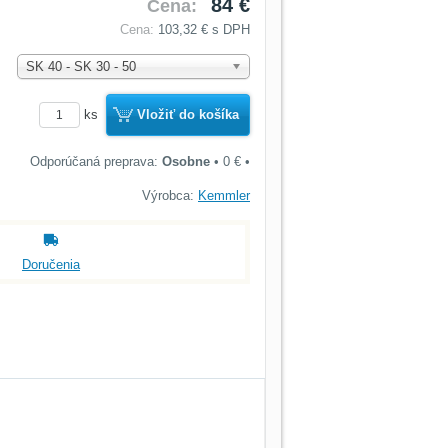
84 €
Cena:
Cena:
103,32 €
s DPH
SK 40 - SK 30 - 50
ks
Vložiť do košíka
Osobne
•
0 €
•
Výrobca:
Kemmler
Doručenia