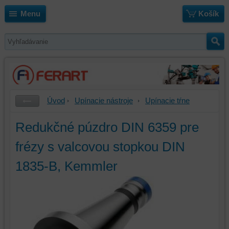
Menu
Košík
Úvod
Upínacie nástroje
Upínacie tŕne
Redukčné púzdro DIN 6359 pre
frézy s valcovou stopkou DIN
1835-B, Kemmler