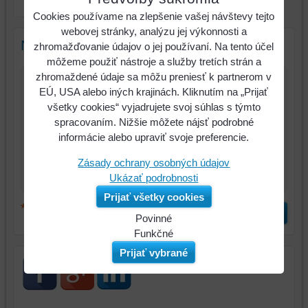
Kemmler
Cookies používame na zlepšenie vašej návštevy tejto
webovej stránky, analýzu jej výkonnosti a
Nový komentár
zhromažďovanie údajov o jej používaní. Na tento účel
môžeme použiť nástroje a služby tretích strán a
zhromaždené údaje sa môžu preniesť k partnerom v
Názov:
EÚ, USA alebo iných krajinách. Kliknutím na „Prijať
všetky cookies“ vyjadrujete svoj súhlas s týmto
*
Meno:
spracovaním. Nižšie môžete nájsť podrobné
informácie alebo upraviť svoje preferencie.
*
Komentár:
Zásady ochrany osobných údajov
Ukázať podrobnosti
Prijať všetky cookies
*
(Povinné)
Odoslať
Povinné
Naša
Funkčné
webová
Môžeme
Prijať vybrané
stránka
ukladať
ukladá
údaje
údaje
na