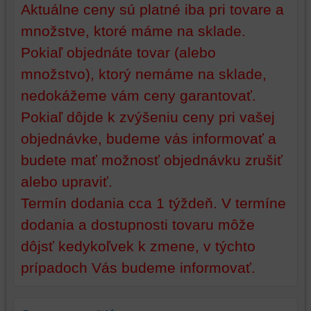
na
vašom
Aktuálne ceny sú platné iba pri tovare a
vašom
zariadení
množstve, ktoré máme na sklade.
zariadení
(súbory
(súbory
cookie
Pokiaľ objednáte tovar (alebo
cookie
a
množstvo), ktorý nemáme na sklade,
a
úložiská
úložiská
prehliadača),
nedokážeme vám ceny garantovať.
prehliadača)
aby
Pokiaľ dôjde k zvýšeniu ceny pri vašej
na
sme
objednávke, budeme vás informovať a
identifikáciu
mohli
vašej
poskytovať
budete mať možnosť objednávku zrušiť
relácie
doplnkové
alebo upraviť.
a
funkcie,
dosiahnutie
ktoré
Termín dodania cca 1 týždeň. V termíne
základnej
zlepšujú
dodania a dostupnosti tovaru môže
funkčnosti
váš
dôjsť kedykoľvek k zmene, v týchto
platformy,
zážitok
zážitku
z
prípadoch Vás budeme informovať.
z
prehliadania,
prehliadania
ukladať
a
niektoré