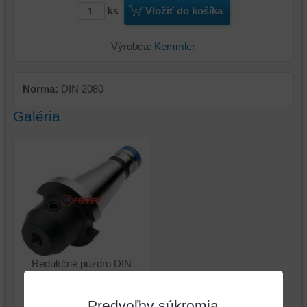
ks
Vložiť do košíka
Výrobca:
Kemmler
Norma:
DIN 2080
Galéria
Redukčné púzdro DIN
6359 pre frézy s valcovou
stopkou DIN 1835-B,
Predvoľby súkromia