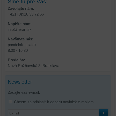
Sme tu pre Vás:
zabezpečenia.
z
Zavolajte nám:
vašich
+421 (0)918 33 72 66
preferencií
bez
Napíšte nám:
toho,
info@ferart.sk
aby
ste
Navštívte nás:
mali
pondelok - piatok
používateľský
8:00 - 16:30
účet
Predajňa:
alebo
Nová Rožňavská 3, Bratislava
bez
prihlásenia,
používať
Newsletter
skripty
a/alebo
Zadajte váš e-mail:
zdroje
tretích
Chcem sa prihlásiť k odberu noviniek e-mailom
strán,
widgety