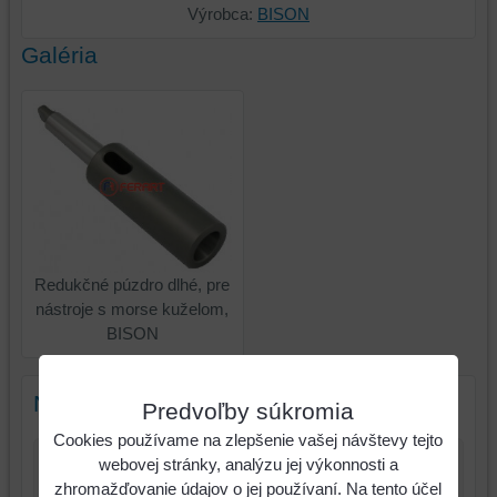
Výrobca:
BISON
Galéria
Redukčné púzdro dlhé, pre
nástroje s morse kuželom,
BISON
Nový komentár
Predvoľby súkromia
Cookies používame na zlepšenie vašej návštevy tejto
webovej stránky, analýzu jej výkonnosti a
Názov:
zhromažďovanie údajov o jej používaní. Na tento účel