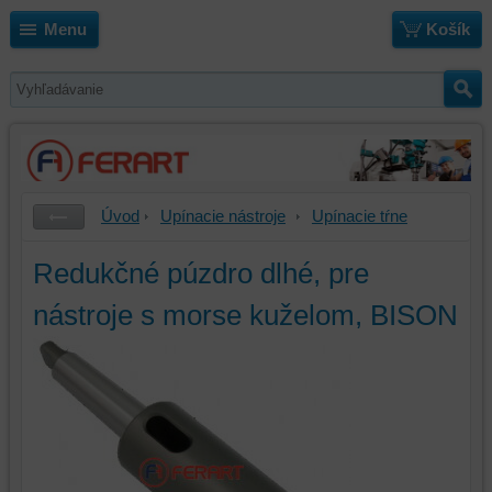
Menu
Košík
Úvod
Upínacie nástroje
Upínacie tŕne
Redukčné púzdro dlhé, pre
nástroje s morse kuželom, BISON