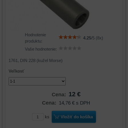
Hodnotenie
4.25
/
5
(
8
x)
produktu:
Vaše hodnotenie:
1761, DIN 228 (kužel Morse)
Veľkosť
12 €
Cena:
Cena:
14,76 €
s DPH
ks
Vložiť do košíka