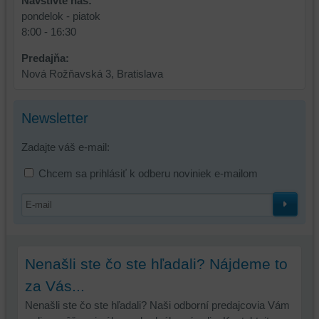
Navštívte nás:
bez
pondelok - piatok
toho,
8:00 - 16:30
aby
ste
Predajňa:
mali
Nová Rožňavská 3, Bratislava
používateľský
účet
alebo
Newsletter
bez
prihlásenia,
Zadajte váš e-mail:
používať
Chcem sa prihlásiť k odberu noviniek e-mailom
skripty
a/alebo
zdroje
tretích
strán,
widgety
Nenašli ste čo ste hľadali? Nájdeme to
atď.
za Vás...
Nenašli ste čo ste hľadali? Naši odborní predajcovia Vám