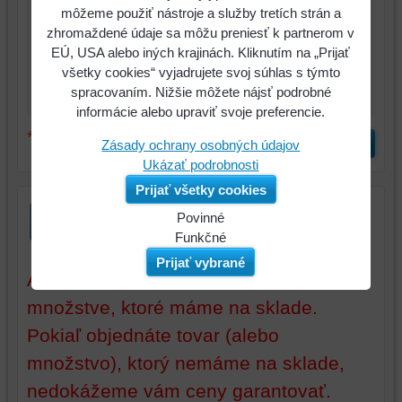
môžeme použiť nástroje a služby tretích strán a
*
Meno:
zhromaždené údaje sa môžu preniesť k partnerom v
EÚ, USA alebo iných krajinách. Kliknutím na „Prijať
*
Komentár:
všetky cookies“ vyjadrujete svoj súhlas s týmto
spracovaním. Nižšie môžete nájsť podrobné
informácie alebo upraviť svoje preferencie.
*
(Povinné)
Odoslať
Zásady ochrany osobných údajov
Ukázať podrobnosti
Prijať všetky cookies
Povinné
Naša
Funkčné
webová
Môžeme
Prijať vybrané
stránka
ukladať
Aktuálne ceny sú platné iba pri tovare a
ukladá
údaje
množstve, ktoré máme na sklade.
údaje
na
Pokiaľ objednáte tovar (alebo
na
vašom
vašom
zariadení
množstvo), ktorý nemáme na sklade,
zariadení
(súbory
nedokážeme vám ceny garantovať.
(súbory
cookie