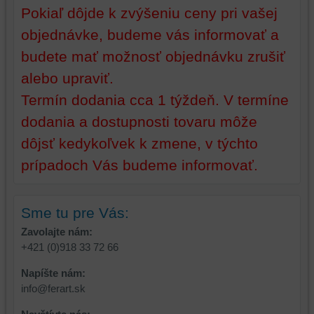
cookie
a
Pokiaľ dôjde k zvýšeniu ceny pri vašej
a
úložiská
objednávke, budeme vás informovať a
úložiská
prehliadača),
budete mať možnosť objednávku zrušiť
prehliadača)
aby
na
sme
alebo upraviť.
identifikáciu
mohli
Termín dodania cca 1 týždeň. V termíne
vašej
poskytovať
relácie
doplnkové
dodania a dostupnosti tovaru môže
a
funkcie,
dôjsť kedykoľvek k zmene, v týchto
dosiahnutie
ktoré
prípadoch Vás budeme informovať.
základnej
zlepšujú
funkčnosti
váš
platformy,
zážitok
zážitku
z
Sme tu pre Vás:
z
prehliadania,
Zavolajte nám:
prehliadania
ukladať
+421 (0)918 33 72 66
a
niektoré
zabezpečenia.
z
Napíšte nám:
vašich
info@ferart.sk
preferencií